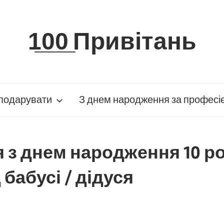
1̲0̲0̲ Привітань
подарувати
З днем народження за професі
 з днем народження 10 ро
 бабусі / дідуся