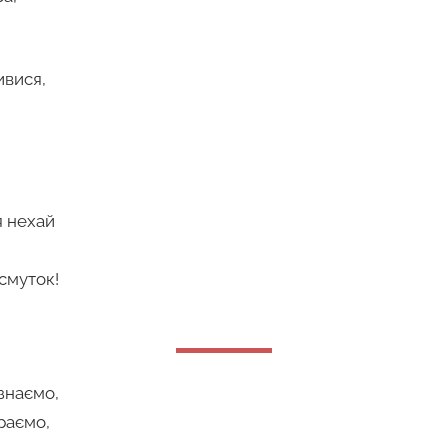
ивися,
я нехай
 смуток!
знаємо,
граємо,