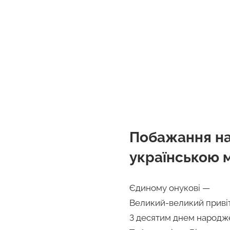
Побажання на
українською 
Єдиному онукові —
Великий-великий привіт
З десятим днем народж