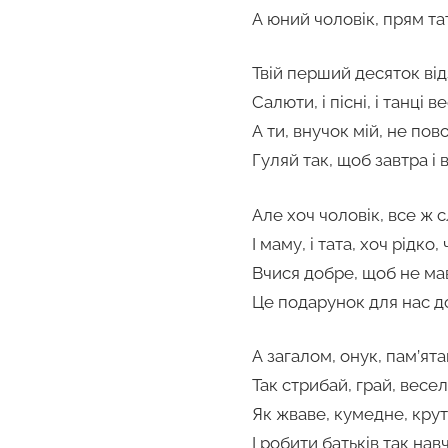
А юний чоловік, прям тат
Твій перший десяток ві
Салюти, і пісні, і танці в
А ти, внучок мій, не пов
Гуляй так, щоб завтра і 
Але хоч чоловік, все ж 
І маму, і тата, хоч рідко,
Вчися добре, щоб не мав
Це подарунок для нас д
А загалом, онук, пам’ята
Так стрибай, грай, весел
Як жваве, кумедне, кру
І робити батьків так навч