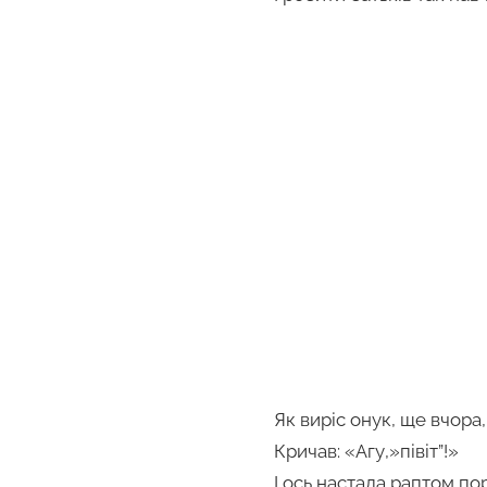
Як виріс онук, ще вчора,
Кричав: «Агу,»півіт”!»
І ось настала раптом по