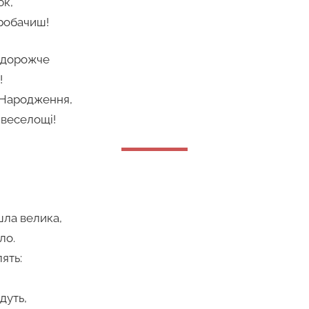
юк,
робачиш!
о дорожче
!
 Народження,
 веселощі!
шла велика,
ло.
ять:
дуть,