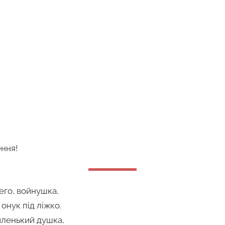
ння!
его, войнушка,
онук під ліжко.
иленький душка,