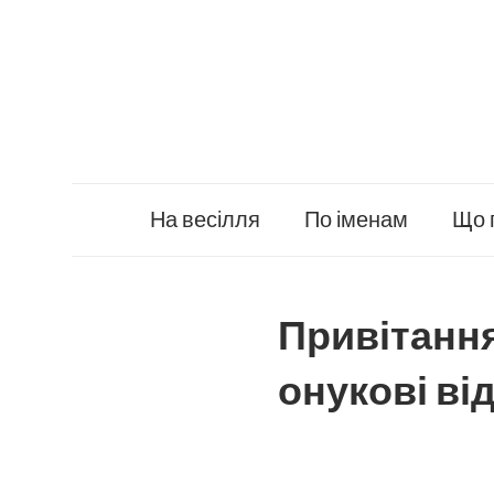
Skip
to
content
На весілля
По іменам
Що 
Привітання
онукові від