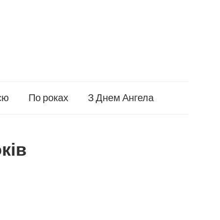
єю
По роках
З Днем Ангела
ків