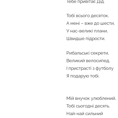
Тебе привітає Дід.
Тобі всього десяток,
А мені – вже до шести,
У нас-великі плани,
Швидше підрости.
Рибальські секрети,
Великий велосипед,
І пристрасті з футболу
Я подарую тобі.
Мій внучок улюблений,
Тобі сьогодні десять.
Най-най сильний