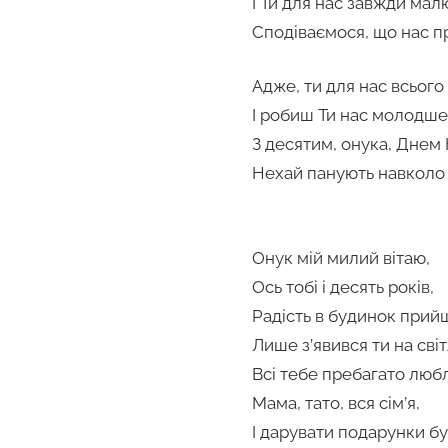
І Ти для нас завжди мал
Сподіваємося, що нас п
Адже, ти для нас всьог
І робиш Ти нас молодше
З десятим, онука, Днем
Нехай панують навколо
Онук мій милий вітаю,
Ось тобі і десять років,
Радість в будинок прий
Лише з’явився ти на світ
Всі тебе пребагато любл
Мама, тато, вся сім’я,
І дарувати подарунки бу