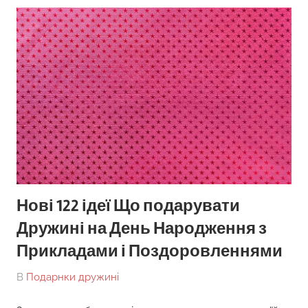
Нові 122 ідеї Що подарувати
Дружині на День Народження з
Прикладами і Поздоровленнями
On
By
В
Подарнки дружині
tarick