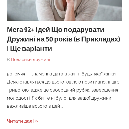
Мега 92+ ідей Що подарувати
Дружині на 50 років (в Прикладах)
і Ще варіанти
On
By
В
Подарнки дружині
tarick
50-річчя — знаменна дата в житті будь-якої жінки.
Деякі ставляться до цього ювілею позитивно, інші з
тривогою, адже це своєрідний рубіж, завершення
молодості. Як би те ні було, для вашої дружини
важливіше всього в цей …
Читати далі