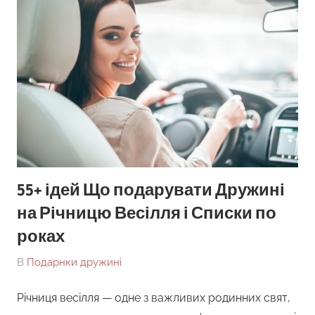
55+ ідей Що подарувати Дружині
на Річницю Весілля і Списки по
роках
On
By
В
Подарнки дружині
tarick
Річниця весілля — одне з важливих родинних свят,