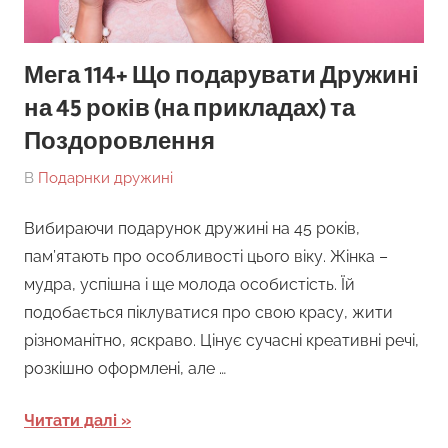
Мега 114+ Що подарувати Дружині
на 45 років (на прикладах) та
Поздоровлення
On
By
В
Подарнки дружині
tarick
Вибираючи подарунок дружині на 45 років,
пам’ятають про особливості цього віку. Жінка –
мудра, успішна і ще молода особистість. Їй
подобається піклуватися про свою красу, жити
різноманітно, яскраво. Цінує сучасні креативні речі,
розкішно оформлені, але …
Читати далі