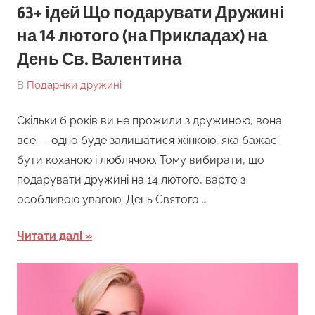
63+ ідей Що подарувати Дружині
на 14 лютого (на Прикладах) на
День Св. Валентина
On
By
В
Подарнки дружині
tarick
Скільки б років ви не прожили з дружиною, вона
все — одно буде залишатися жінкою, яка бажає
бути коханою і люблячою. Тому вибирати, що
подарувати дружині на 14 лютого, варто з
особливою увагою. День Святого …
Читати далі