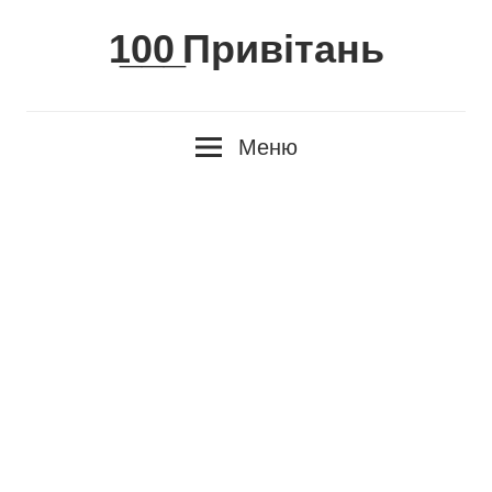
Skip
1̲0̲0̲ Привітань
to
content
Меню