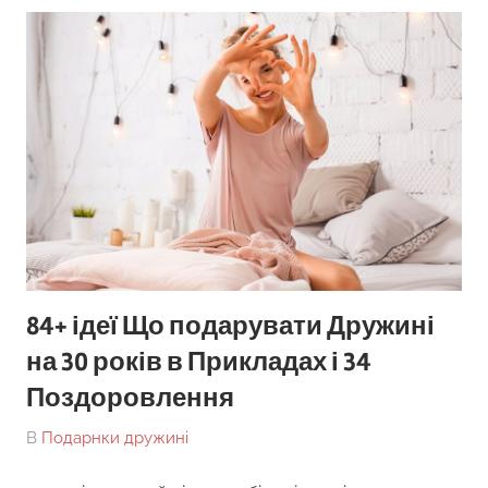
84+ ідеї Що подарувати Дружині
на 30 років в Прикладах і 34
Поздоровлення
On
By
В
Подарнки дружині
tarick