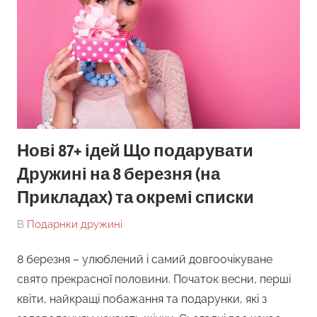
Нові 87+ ідей Що подарувати
Дружині на 8 березня (на
Прикладах) та окремі списки
On
By
В
Подарнки дружині
tarick
8 березня – улюблений і самий довгоочікуване
свято прекрасної половини. Початок весни, перші
квіти, найкращі побажання та подарунки, які з