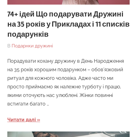
74+ ідей Що подарувати Дружині
на 35 років у Прикладах і 11 списків
подарунків
On
By
В
Подарнки дружині
tarick
Порадувати кохану дружину в День Народження
на 35 років хорошим подарунком – обов’язковий
ритуал для кожного чоловіка. Адже часто ми
просто приймаємо як належне турботу і працю,
якими оточують нас улюблені. Жінки повинні
встигати багато …
Читати далі