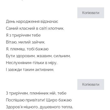
Копіювати
День народження відзначає
Самий класний в світі хлопчик.
Я з триріччям тебе
Вітаю, милий зайчик.
Я, племяш, тобі бажаю
Бути здоровим, жвавим, сильним,
Неслухняним-тільки в міру,
І завжди таким активним.
Копіювати
З триріччям, племінник мій, тебе
Поспішаю привітати! Щиро бажаю
Здоров’я міцного, душевного тепла,