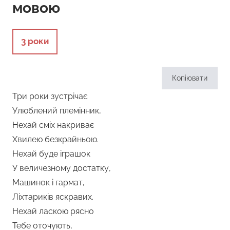
мовою
3 роки
Копіювати
Три роки зустрічає
Улюблений племінник,
Нехай сміх накриває
Хвилею безкрайньою.
Нехай буде іграшок
У величезному достатку,
Машинок і гармат,
Ліхтариків яскравих.
Нехай ласкою рясно
Тебе оточують,