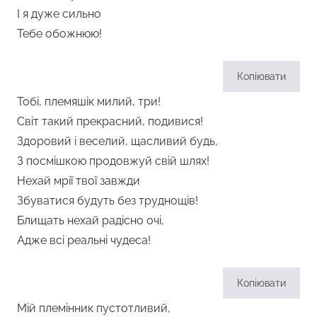
І я дуже сильно
Тебе обожнюю!
Копіювати
Тобі, племяшік милий, три!
Світ такий прекрасний, подивися!
Здоровий і веселий, щасливий будь,
З посмішкою продовжуй свій шлях!
Нехай мрії твої завжди
Збуватися будуть без труднощів!
Блищать нехай радісно очі,
Адже всі реальні чудеса!
Копіювати
Мій племінник пустотливий,