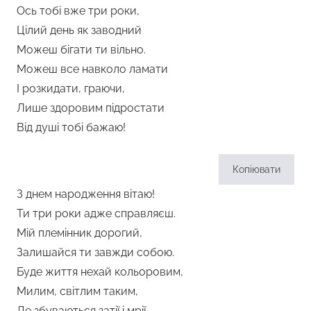
Ось тобі вже три роки,
Цілий день як заводний
Можеш бігати ти вільно.
Можеш все навколо ламати
І розкидати, граючи,
Лише здоровим підростати
Від душі тобі бажаю!
Копіювати
З днем народження вітаю!
Ти три роки адже справляєш.
Мій племінник дорогий,
Залишайся ти завжди собою.
Буде життя нехай кольоровим,
Милим, світлим таким,
Де збуваються затії і мрії,