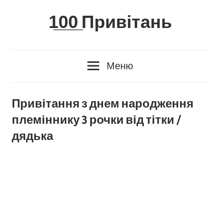
Skip
1̲0̲0̲ Привітань
to
content
Меню
Привітання з днем народження
племіннику 3 рочки від тітки /
дядька