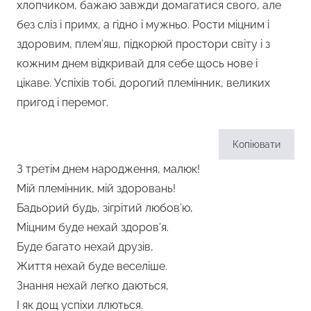
хлопчиком, бажаю завжди домагатися свого, але
без сліз і примх, а гідно і мужньо. Рости міцним і
здоровим, плем’яш, підкорюй простори світу і з
кожним днем відкривай для себе щось нове і
цікаве. Успіхів тобі, дорогий племінник, великих
пригод і перемог.
Копіювати
З третім днем народження, малюк!
Мій племінник, мій здоровань!
Бадьорий будь, зігрітий любов’ю,
Міцним буде нехай здоров’я.
Буде багато нехай друзів,
Життя нехай буде веселіше.
Знання нехай легко даються,
І як дощ успіхи ллються.