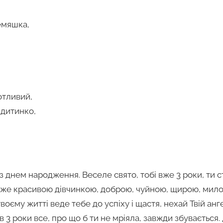
емяшка,
отливий,
 дитинко,
з днем народження. Веселе свято, тобі вже 3 роки, ти с
уже красивою дівчинкою, доброю, чуйною, щирою, мило
воєму житті веде тебе до успіху і щастя, нехай Твій ан
в 3 роки все, про що б ти не мріяла, завжди збувається.