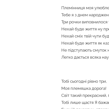
Племінниця моя улюбле
Тебе я з днем народжен
Три рочки виповнилося т
Нехай буде життя ну пр
Нехай сміх твій чути бу
Нехай буде життя як каз
Не підступають смуток н
Легко дається всяка нау
Тобі сьогодні рівно три,
Моя племяшка дорога!
Світ такий прекрасний,
Тобі лише щастя Я бажа