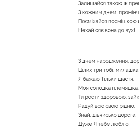
Залишайся такою ж пре
З кожним днем, промінч
Посміхайся посмішкою 
Нехай сяє вона до вух!
З днем народження, дор
Цілих три тобі, милашка
Я бажаю Тільки щастя,
Моя солодка племяшка.
Ти рости здоровою, зайк
Радуй всю свою рідню,
Знай, дівчисько дорога,
Дуже Я тебе люблю.