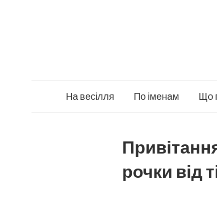
Skip
to
content
На весілля
По іменам
Що 
Привітання
рочки від т