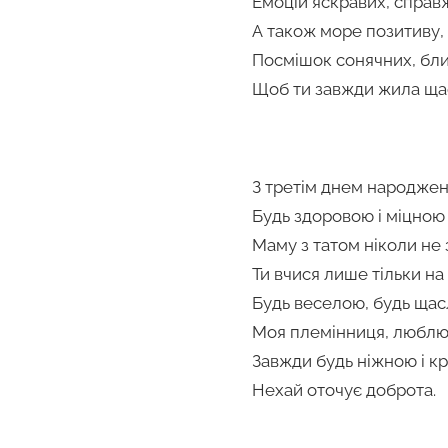
Емоцій яскравих, справж
А також море позитиву,
Посмішок сонячних, бли
Щоб ти завжди жила ща
З третім днем народжен
Будь здоровою і міцною
Маму з татом ніколи не
Ти вчися лише тільки на 
Будь веселою, будь ща
Моя племінниця, люблю
Завжди будь ніжною і к
Нехай оточує доброта.