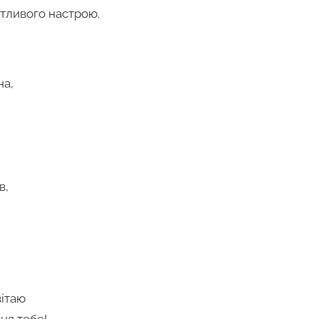
отливого настрою.
на,
в,
вітаю
ня тебе!