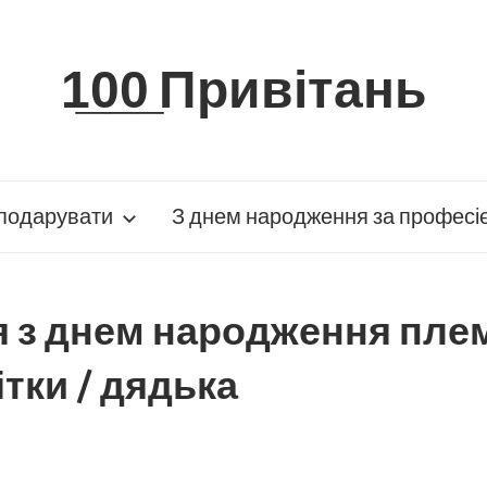
1̲0̲0̲ Привітань
подарувати
З днем народження за професі
 з днем народження плем
ітки / дядька