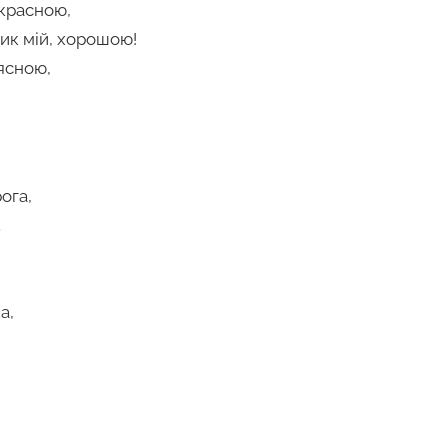
красною,
ик мій, хорошою!
ясною,
ога,
.
а,