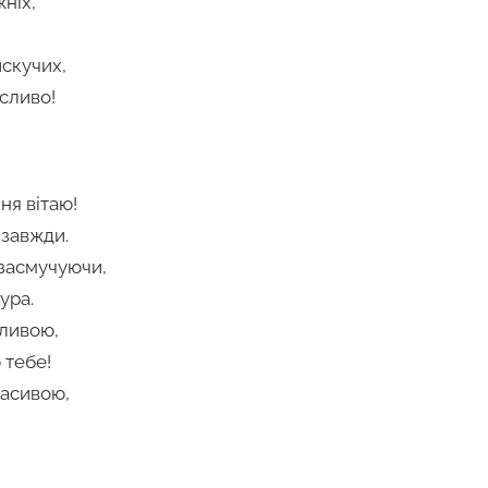
ніх,
скучих,
сливо!
ня вітаю!
 завжди.
 засмучуючи,
ура.
сливою,
 тебе!
расивою,