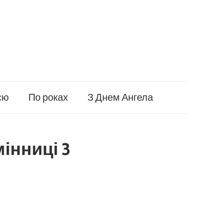
єю
По роках
З Днем Ангела
інниці 3