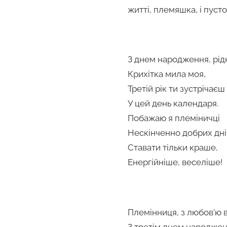
житті, племяшка, і пуст
З днем народження, рід
Крихітка мила моя,
Третій рік ти зустрічаєш
У цей день календаря.
Побажаю я племіничці
Нескінченно добрих дні
Ставати тільки краше,
Енергійніше, веселіше!
Племінниця, з любов’ю 
З третім днем народжен