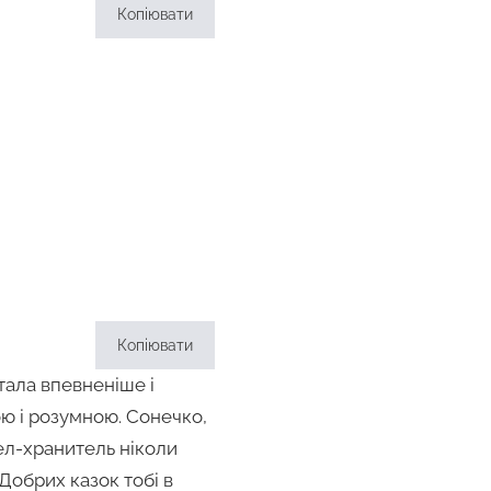
Копіювати
Копіювати
тала впевненіше і
ю і розумною. Сонечко,
гел-хранитель ніколи
 Добрих казок тобі в