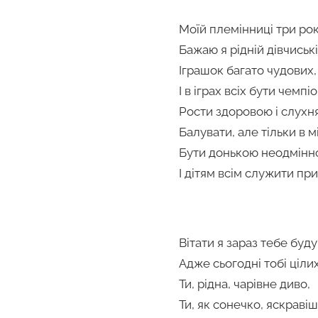
Моїй племінниці три рок
Бажаю я рідній дівчиські
Іграшок багато чудових,
І в іграх всіх бути чемпі
Рости здоровою і слухн
Балувати, але тільки в м
Бути донькою неодмінн
І дітям всім служити пр
Вітати я зараз тебе буду
Адже сьогодні тобі цілих
Ти, рідна, чарівне диво,
Ти, як сонечко, яскравіш