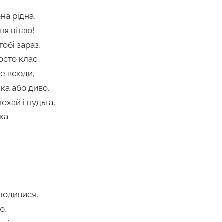
на рідна,
ня вітаю!
обі зараз,
осто клас.
де всюди,
ка або диво.
ехай і нудьга,
ка.
 подивися,
ю,