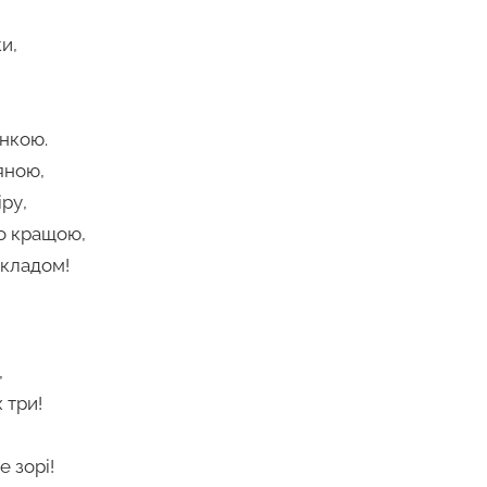
и,
онкою.
яною,
іру,
о кращою,
икладом!
,
 три!
е зорі!