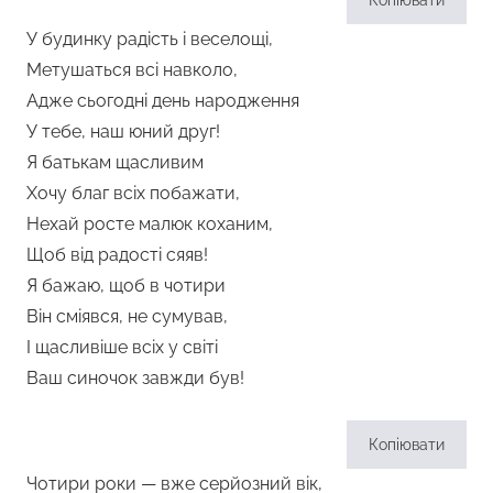
Копіювати
У будинку радість і веселощі,
Метушаться всі навколо,
Адже сьогодні день народження
У тебе, наш юний друг!
Я батькам щасливим
Хочу благ всіх побажати,
Нехай росте малюк коханим,
Щоб від радості сяяв!
Я бажаю, щоб в чотири
Він сміявся, не сумував,
І щасливіше всіх у світі
Ваш синочок завжди був!
Копіювати
Чотири роки — вже серйозний вік,