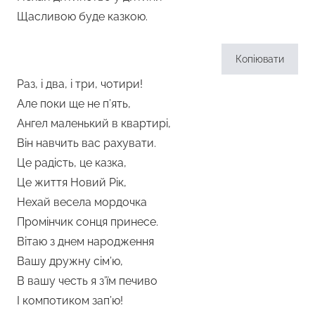
Щасливою буде казкою.
Копіювати
Раз, і два, і три, чотири!
Але поки ще не п’ять,
Ангел маленький в квартирі,
Він навчить вас рахувати.
Це радість, це казка,
Це життя Новий Рік,
Нехай весела мордочка
Промінчик сонця принесе.
Вітаю з днем народження
Вашу дружну сім’ю,
В вашу честь я з’їм печиво
І компотиком зап’ю!