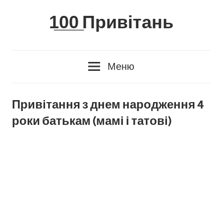
Skip
1̲0̲0̲ Привітань
to
content
Меню
Привітання з днем народження 4
роки батькам (мамі і татові)