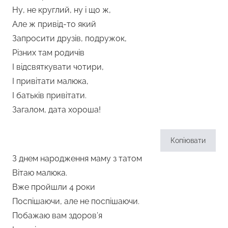
Ну, не круглий, ну і що ж,
Але ж привід-то який
Запросити друзів, подружок,
Різних там родичів
І відсвяткувати чотири,
І привітати малюка,
І батьків привітати.
Загалом, дата хороша!
Копіювати
З днем народження маму з татом
Вітаю малюка.
Вже пройшли 4 роки
Поспішаючи, але не поспішаючи.
Побажаю вам здоров’я