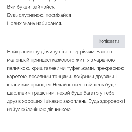
Вчи букви, займайся.
Будь слухняною, посміхайся
Нових знань набирайся.
Копіювати
Найкрасивішу дівчину вітаю з 4-річчям. Бажаю
маленькій принцесі казкового життя з чарівною
паличкою, кришталевими туфельками, прекрасною
каретою, веселими танцями, добрими друзями і
красивим принцом. Нехай кожен твій день буде
щасливим і радісним, нехай буде багато у тебе
друзів хороших і цікавих захоплень. Будь здоровою і
найулюбленішою дівчинкою.