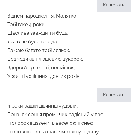
Копіювати
З днем народження, Малятко,
Тобі вже 4 роки.
Щаслива завжди ти будь,
Яка б не була погода.
Бажаю багато тобі ляльок,
Ведмедиків плюшевих, цукерок.
Здоров’я, радості, посмішок,
У житті успішних, довгих років!
Копіювати
4 роки вашій дівчинці чудовій,
Вона, як сонця промінчик радісний у вас,
І голосок її дзвенить веселою піснею,
І наповнює вона щастям кожну годину.