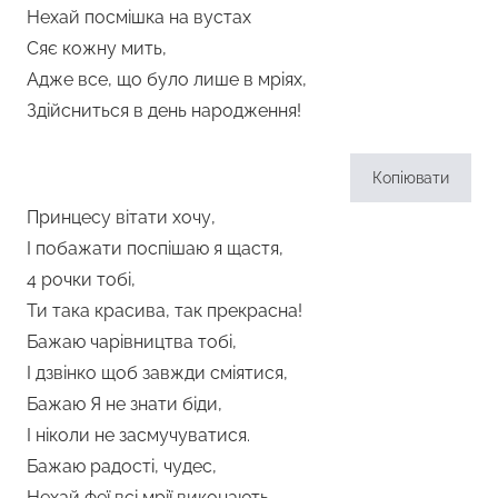
Нехай посмішка на вустах
Сяє кожну мить,
Адже все, що було лише в мріях,
Здійсниться в день народження!
Копіювати
Принцесу вітати хочу,
І побажати поспішаю я щастя,
4 рочки тобі,
Ти така красива, так прекрасна!
Бажаю чарівництва тобі,
І дзвінко щоб завжди сміятися,
Бажаю Я не знати біди,
І ніколи не засмучуватися.
Бажаю радості, чудес,
Нехай феї всі мрії виконають,