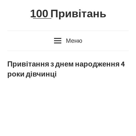
Skip
1̲0̲0̲ Привітань
to
content
Меню
Привітання з днем народження 4
роки дівчинці