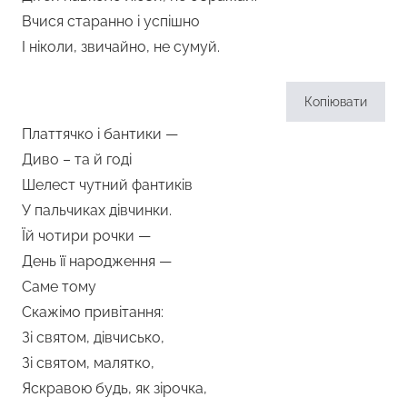
Вчися старанно і успішно
І ніколи, звичайно, не сумуй.
Копіювати
Платтячко і бантики —
Диво – та й годі
Шелест чутний фантиків
У пальчиках дівчинки.
Їй чотири рочки —
День її народження —
Саме тому
Скажімо привітання:
Зі святом, дівчисько,
Зі святом, малятко,
Яскравою будь, як зірочка,