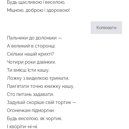
Будь щасливою і веселою,
Міцною, доброю і здоровою!
Копіювати
Пальчики до долоньки —
А великий в сторонці.
Скільки нашій крихті?
Чотири роки дзвінких.
Ти вмієш їсти кашу,
Ложку з виделкою тримати,
Пам’ятати точно книжку нашу,
Сто питань задавати.
Задувай скоріше свій тортик —
Огонечкам підморгни.
Будь веселою, як чортик.
І хворіти-ні-ні.