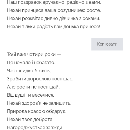
Наш поздравок вручаємо, радіємо з вами,
Нехай принцеса ваша розумницею росте,
Нехай розквітає дивно дівчинка з роками,
Нехай тільки радість вам донька принесе!
Копіювати
Тобі вже чотири роки —
Це немало і небагато.
Час швидко біжить,
Зробити дорослою поспішає.
Але рости не поспішай,
Від душі ти веселися.
Нехай здоров’я не залишить,
Природа красою обдарує.
Нехай твоя доброта
Нагороджується завжди.