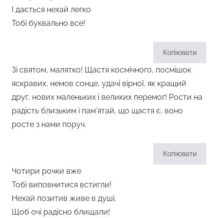
І дається нехай легко
Тобі буквально все!
Копіювати
Зі святом, малятко! Щастя космічного, посмішок
яскравих, немов сонце, удачі вірної, як кращий
друг, нових маленьких і великих перемог! Рости на
радість близьким і пам’ятай, що щастя є, воно
росте з нами поруч.
Копіювати
Чотири рочки вже
Тобі виповнитися встигли!
Нехай позитив живе в душі,
Щоб очі радісно блищали!