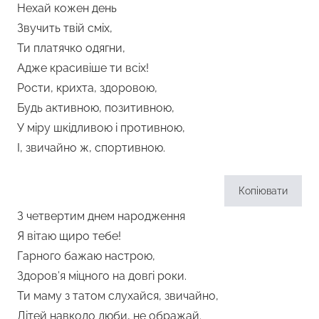
Нехай кожен день
Звучить твій сміх,
Ти платячко одягни,
Адже красивіше ти всіх!
Рости, крихта, здоровою,
Будь активною, позитивною,
У міру шкідливою і противною,
І, звичайно ж, спортивною.
Копіювати
З четвертим днем народження
Я вітаю щиро тебе!
Гарного бажаю настрою,
Здоров’я міцного на довгі роки.
Ти маму з татом слухайся, звичайно,
Дітей навколо люби, не ображай.