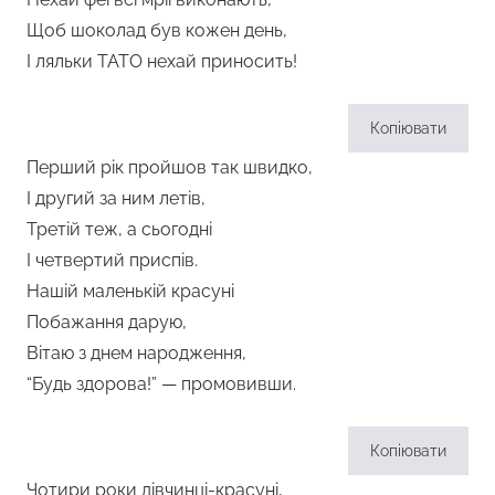
Щоб шоколад був кожен день,
І ляльки ТАТО нехай приносить!
Копіювати
Перший рік пройшов так швидко,
І другий за ним летів,
Третій теж, а сьогодні
І четвертий приспів.
Нашій маленькій красуні
Побажання дарую,
Вітаю з днем народження,
“Будь здорова!” — промовивши.
Копіювати
Чотири роки дівчинці-красуні,