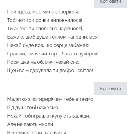
Копіювати
Принцеса, моє миле створіння,
Тобі чотири рочки виповнилося!
Ти ангел, ти сповнена чарівності,
Бажаю, щоб душа теплом наповнилася!
Нехай буде все, що серце забажає:
Іграшки, смачний торт, багато цукерок!
Посмішка на обличчі нехай сяє,
Щоб всім дарувала ти добро і світло!
Копіювати
Малятко з чотириріччям тебе вітаємо
Від душі тобі бажаємо.
Нехай тобі іграшки купують завжди,
Але не лають ніколи.
Веселися, грай, харчуйся,