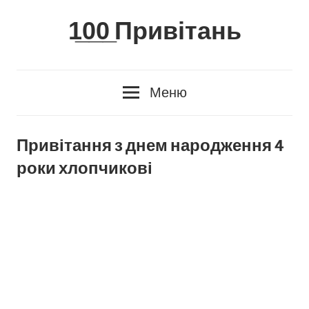
Skip
1̲0̲0̲ Привітань
to
content
Меню
Привітання з днем народження 4
роки хлопчикові