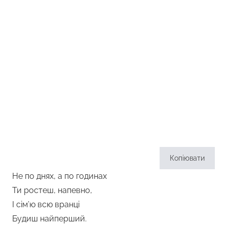
Копіювати
Не по днях, а по годинах
Ти ростеш, напевно,
І сім’ю всю вранці
Будиш найперший.