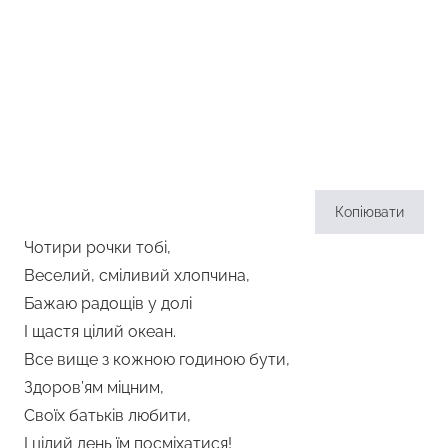
Копіювати
Чотири рочки тобі,
Веселий, сміливий хлопчина,
Бажаю радощів у долі
І щастя цілий океан.
Все вище з кожною годиною бути,
Здоров’ям міцним,
Своїх батьків любити,
І цілий день їм посміхатися!