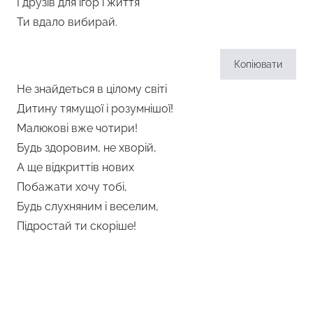
І друзів для ігор і життя
Ти вдало вибирай.
Копіювати
Не знайдеться в цілому світі
Дитину тямущої і розумнішої!
Малюкові вже чотири!
Будь здоровим, не хворій,
А ще відкриттів нових
Побажати хочу тобі,
Будь слухняним і веселим,
Підростай ти скоріше!