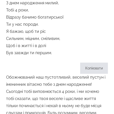
З днем народження милий,
Тобі 4 роки,
Відразу бачимо богатирської
Ти у нас породи.
Я бажаю, щоб ти ріс
Сильним, міцним, сміливим,
Щоб і в житті і в долі
Був завжди ти першим.
Копіювати
Обожнюваний наш пустотливий, веселий пустун і
іменинник вітаємо тебе з днем народження!
Сьогодні тобі виповнюється 4 роки, і ми хочемо
тобі сказати, що твоя веселе і щасливе життя
тільки починається і нехай в ньому не буде місця
сльозам і прикрощів. Будь розумним, веселим,