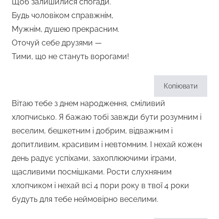
Щоб залишилися спогади.
Будь чоловіком справжнім,
Мужнім, душею прекрасним.
Оточуй себе друзями —
Тими, що не стануть ворогами!
Копіювати
Вітаю тебе з днем народження, сміливий
хлопчисько. Я бажаю тобі завжди бути розумним і
веселим, бешкетним і добрим, відважним і
допитливим, красивим і невтомним. І нехай кожен
день радує успіхами, захоплюючими іграми,
щасливими посмішками. Рости слухняним
хлопчиком і нехай всі 4 пори року в твої 4 роки
будуть для тебе неймовірно веселими.