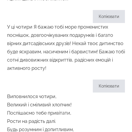
Копіювати
У ці чотири Я бажаю тобі море променистих
посмішок, довгоочікуваних подарунків і багато
вірних дитсадівських друзів! Нехай твоє дитинство
буде яскравим, насиченим і барвистим! Бажаю тобі
сотні дивовижних відкриттів, радісних емоцій і
активного росту!
Копіювати
Виповнилося чотири,
Великий і сміливий хлопчик!
Поспішаємо тебе привітати,
Рости на радість далі.
Будь розумним і допитливим,