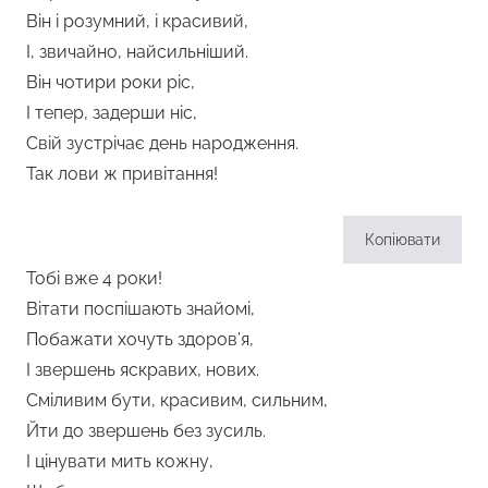
Він і розумний, і красивий,
І, звичайно, найсильніший.
Він чотири роки ріс,
І тепер, задерши ніс,
Свій зустрічає день народження.
Так лови ж привітання!
Копіювати
Тобі вже 4 роки!
Вітати поспішають знайомі,
Побажати хочуть здоров’я,
І звершень яскравих, нових.
Сміливим бути, красивим, сильним,
Йти до звершень без зусиль.
І цінувати мить кожну,