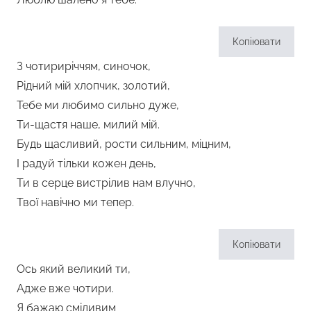
Копіювати
З чотириріччям, синочок,
Рідний мій хлопчик, золотий,
Тебе ми любимо сильно дуже,
Ти-щастя наше, милий мій.
Будь щасливий, рости сильним, міцним,
І радуй тільки кожен день,
Ти в серце вистрілив нам влучно,
Твої навічно ми тепер.
Копіювати
Ось який великий ти,
Адже вже чотири.
Я бажаю сміливим