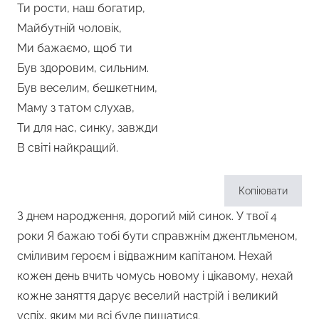
Ти рости, наш богатир,
Майбутній чоловік,
Ми бажаємо, щоб ти
Був здоровим, сильним.
Був веселим, бешкетним,
Маму з татом слухав,
Ти для нас, синку, завжди
В світі найкращий.
Копіювати
З днем народження, дорогий мій синок. У твої 4
роки Я бажаю тобі бути справжнім джентльменом,
сміливим героєм і відважним капітаном. Нехай
кожен день вчить чомусь новому і цікавому, нехай
кожне заняття дарує веселий настрій і великий
успіх, яким ми всі буде пишатися.