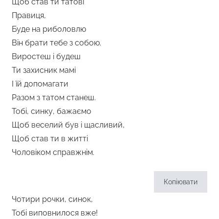
Щоб став ти татові
Правиця,
Буде на риболовлю
Він брати тебе з собою.
Виростеш і будеш
Ти захисник мамі
І їй допомагати
Разом з татом станеш.
Тобі, синку, бажаємо
Щоб веселий був і щасливий,
Щоб став ти в житті
Чоловіком справжнім.
Копіювати
Чотири рочки, синок,
Тобі виповнилося вже!