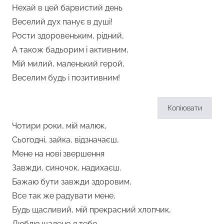
Нехай в цей барвистий день
Веселий дух панує в душі!
Рости здоровеньким, рідний,
А також бадьорим і активним,
Мій милий, маленький герой,
Веселим будь і позитивним!
Копіювати
Чотири роки, мій малюк,
Сьогодні, зайка, відзначаєш,
Мене на нові звершення
Завжди, синочок, надихаєш.
Бажаю бути завжди здоровим,
Все так же радувати мене,
Будь щасливий, мій прекрасний хлопчик,
Люблю шалено я тебе.