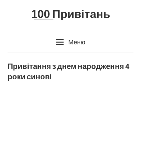
Skip
1̲0̲0̲ Привітань
to
content
Меню
Привітання з днем народження 4
роки синові