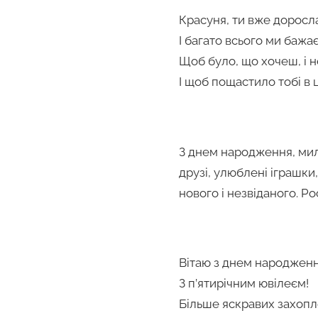
Красуня, ти вже доросла
І багато всього ми бажає
Щоб було, що хочеш, і н
І щоб пощастило тобі в ц
З днем народження, мила
друзі, улюблені іграшки,
нового і незвіданого. Ро
Вітаю з днем народженн
З п’ятирічним ювілеєм!
Більше яскравих захоп