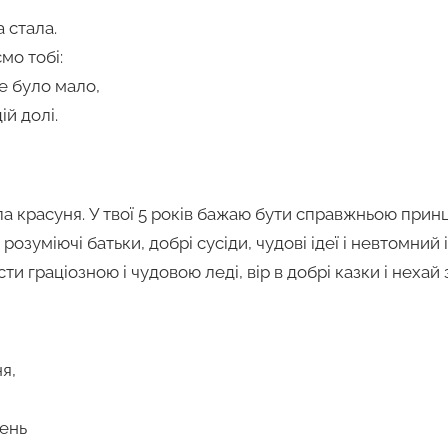
 стала.
мо тобі:
е було мало,
ій долі.
 красуня. У твої 5 років бажаю бути справжньою принце
 розуміючі батьки, добрі сусіди, чудові ідеї і невтомний
сти граціозною і чудовою леді, вір в добрі казки і нехай 
я,
лень