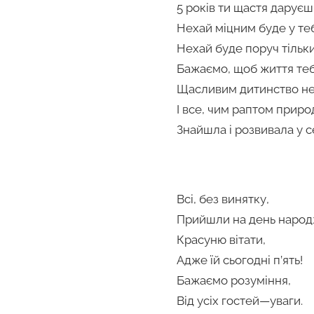
5 років ти щастя даруєш
Нехай міцним буде у теб
Нехай буде поруч тільки
Бажаємо, щоб життя те
Щасливим дитинство нех
І все, чим раптом прир
Знайшла і розвивала у с
Всі, без винятку,
Прийшли на день народ
Красуню вітати,
Адже їй сьогодні п’ять!
Бажаємо розуміння,
Від усіх гостей—уваги.