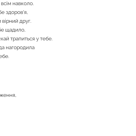
 всім навколо.
е здоров’я,
 вірний друг.
бе щадило,
ай трапиться у тебе.
ода нагородила
ебе.
ження,