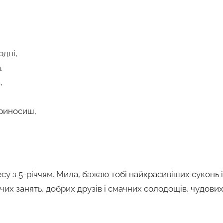
одні,
.
,
приносиш,
у з 5-річчям. Мила, бажаю тобі найкрасивіших суконь і
чих занять, добрих друзів і смачних солодощів, чудови