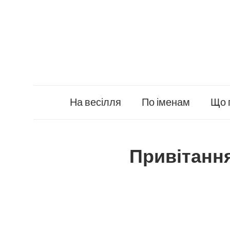
Skip
to
content
На весілля
По іменам
Що 
Привітання