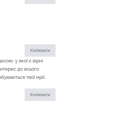
Копіювати
сою, у якої є вірні
 інтерес до всього
збуваються твої мрії.
Копіювати