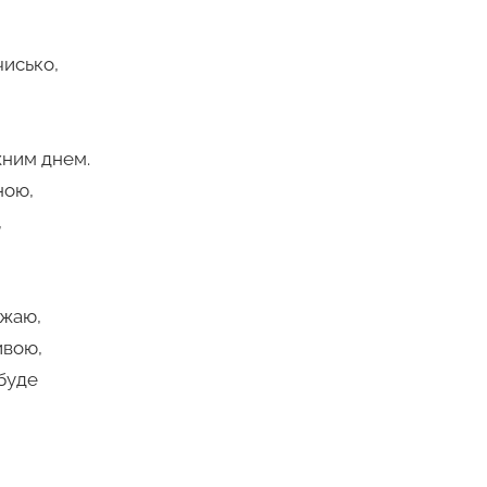
чисько,
ним днем.
ною,
,
,
ажаю,
ивою,
буде