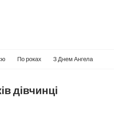
єю
По роках
З Днем Ангела
ів дівчинці