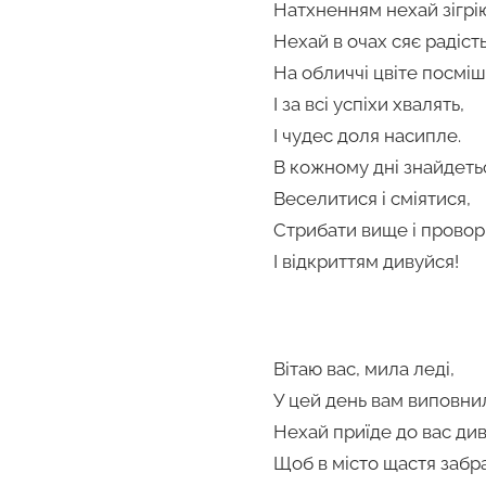
Натхненням нехай зігрію
Нехай в очах сяє радість
На обличчі цвіте посміш
І за всі успіхи хвалять,
І чудес доля насипле.
В кожному дні знайдеть
Веселитися і сміятися,
Стрибати вище і провор
І відкриттям дивуйся!
Вітаю вас, мила леді,
У цей день вам виповнил
Нехай приїде до вас див
Щоб в місто щастя забр