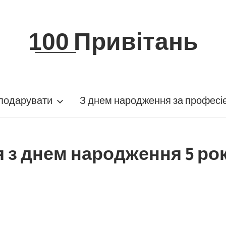
1̲0̲0̲ Привітань
подарувати
З днем народження за професі
 з днем народження 5 рок