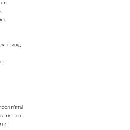
ть.
,
ка,
ся привід
но,
ося п’ять!
о в кареті,
ати!