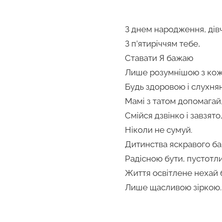
З днем народження, дів
З п’ятиріччям тебе,
Ставати Я бажаю
Лише розумнішою з кож
Будь здоровою і слухня
Мамі з татом допомагай
Смійся дзвінко і завзято
Ніколи не сумуй.
Дитинства яскравого б
Радісною бути, пустотл
Життя освітлене нехай 
Лише щасливою зіркою.