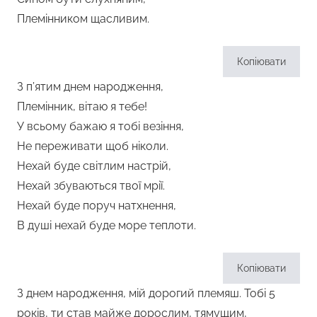
Племінником щасливим.
Копіювати
З п’ятим днем народження,
Племінник, вітаю я тебе!
У всьому бажаю я тобі везіння,
Не переживати щоб ніколи.
Нехай буде світлим настрій,
Нехай збуваються твої мрії.
Нехай буде поруч натхнення,
В душі нехай буде море теплоти.
Копіювати
З днем народження, мій дорогий племяш. Тобі 5
років, ти став майже дорослим, тямущим,