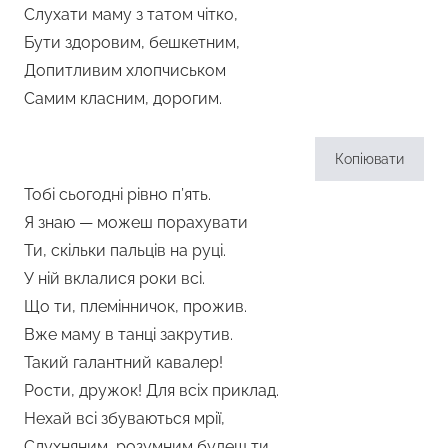
Слухати маму з татом чітко,
Бути здоровим, бешкетним,
Допитливим хлопчиськом
Самим класним, дорогим.
Копіювати
Тобі сьогодні рівно п’ять.
Я знаю — можеш порахувати
Ти, скільки пальців на руці.
У ній вклалися роки всі.
Що ти, племінничок, прожив.
Вже маму в танці закрутив.
Такий галантний кавалер!
Рости, дружок! Для всіх приклад.
Нехай всі збуваються мрії,
Слухняним, розумним будеш ти.