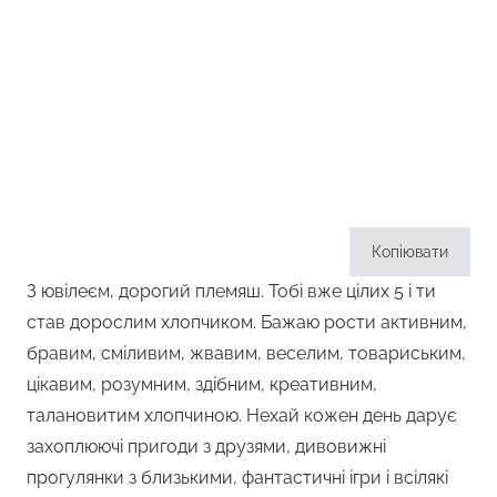
Копіювати
З ювілеєм, дорогий племяш. Тобі вже цілих 5 і ти
став дорослим хлопчиком. Бажаю рости активним,
бравим, сміливим, жвавим, веселим, товариським,
цікавим, розумним, здібним, креативним,
талановитим хлопчиною. Нехай кожен день дарує
захоплюючі пригоди з друзями, дивовижні
прогулянки з близькими, фантастичні ігри і всілякі