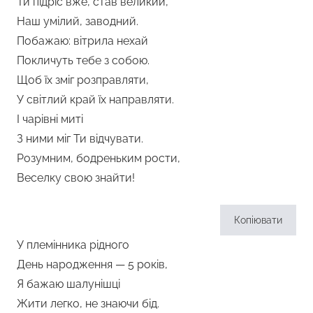
Ти підріс вже, став великий,
Наш умілий, заводний.
Побажаю: вітрила нехай
Покличуть тебе з собою.
Щоб їх зміг розправляти,
У світлий край їх направляти.
І чарівні миті
З ними міг Ти відчувати.
Розумним, бодреньким рости,
Веселку свою знайти!
Копіювати
У племінника рідного
День народження — 5 років,
Я бажаю шалунішці
Жити легко, не знаючи бід.