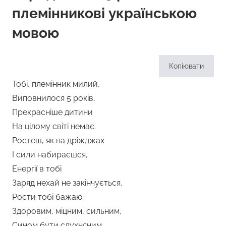
племінникові українською
мовою
Копіювати
Тобі, племінник милий,
Виповнилося 5 років,
Прекрасніше дитини
На цілому світі немає.
Ростеш, як на дріжджах
І сили набираєшся,
Енергії в тобі
Заряд нехай не закінчується.
Рости тобі бажаю
Здоровим, міцним, сильним,
Сином бути слухняним,