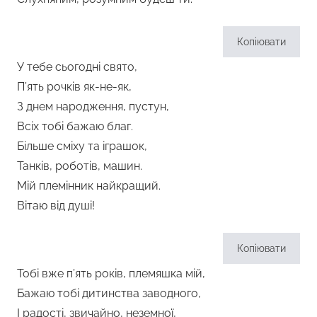
Копіювати
У тебе сьогодні свято,
П’ять рочків як-не-як,
З днем народження, пустун,
Всіх тобі бажаю благ.
Більше сміху та іграшок,
Танків, роботів, машин.
Мій племінник найкращий.
Вітаю від душі!
Копіювати
Тобі вже п’ять років, племяшка мій,
Бажаю тобі дитинства заводного,
І радості, звичайно, неземної,