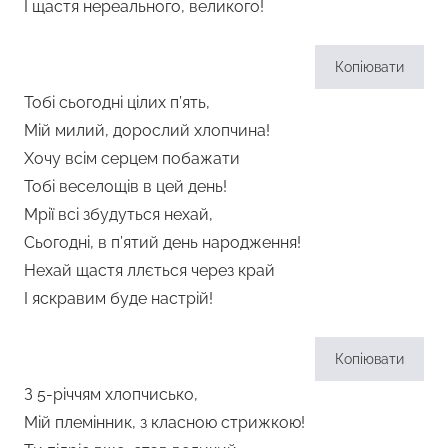
І щастя нереального, великого!
Копіювати
Тобі сьогодні цілих п’ять,
Мій милий, дорослий хлопчина!
Хочу всім серцем побажати
Тобі веселощів в цей день!
Мрії всі збудуться нехай,
Сьогодні, в п’ятий день народження!
Нехай щастя ллється через край
І яскравим буде настрій!
Копіювати
З 5-річчям хлопчисько,
Мій племінник, з класною стрижкою!