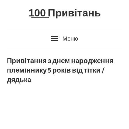
Skip
1̲0̲0̲ Привітань
to
content
Меню
Привітання з днем народження
племіннику 5 років від тітки /
дядька