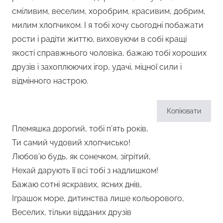
сміливим, веселим, хоробрим, красивим, добрим,
милим хлопчиком. І я тобі хочу сьогодні побажати
рости і радіти життю, виховуючи в собі кращі
якості справжнього чоловіка, бажаю тобі хороших
друзів і захоплюючих ігор, удачі, міцної сили і
відмінного настрою.
Копіювати
Племяшка дорогий, тобі п’ять років,
Ти самий чудовий хлопчисько!
Любов’ю будь, як сонечком, зігрітий,
Нехай дарують її всі тобі з надлишком!
Бажаю сотні яскравих, ясних днів,
Іграшок море, дитинства лише кольорового,
Веселих, тільки відданих друзів