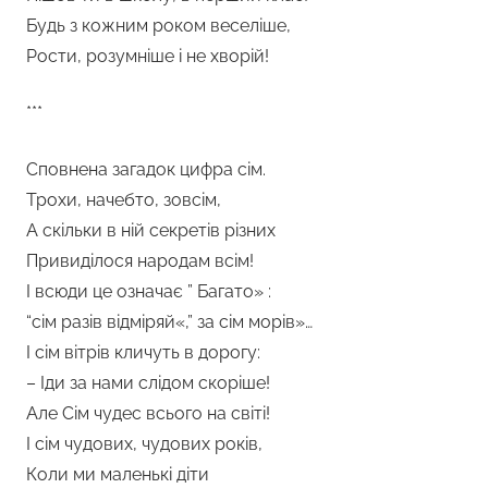
Будь з кожним роком веселіше,
Рости, розумніше і не хворій!
***
Сповнена загадок цифра сім.
Трохи, начебто, зовсім,
А скільки в ній секретів різних
Привиділося народам всім!
І всюди це означає ” Багато» :
“сім разів відміряй«,” за сім морів»…
І сім вітрів кличуть в дорогу:
– Іди за нами слідом скоріше!
Але Сім чудес всього на світі!
І сім чудових, чудових років,
Коли ми маленькі діти