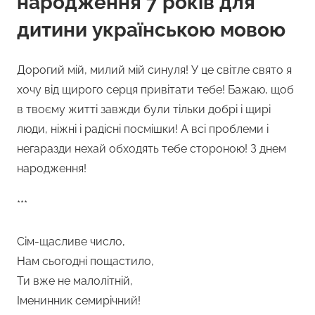
народження 7 років для
дитини українською мовою
Дорогий мій, милий мій синуля! У це світле свято я
хочу від щирого серця привітати тебе! Бажаю, щоб
в твоєму житті завжди були тільки добрі і щирі
люди, ніжні і радісні посмішки! А всі проблеми і
негаразди нехай обходять тебе стороною! З днем
народження!
***
Сім-щасливе число,
Нам сьогодні пощастило,
Ти вже не малолітній,
Іменинник семирічний!