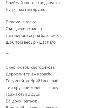
Приймай скоріше подарунки
Від рідних і від друзів.
Вітаємо, вітаємо!
Сім-щасливе число.
І від щирого серця бажаємо,
Щоб тобі весь рік щастило.
***
Синочок тобі сьогодні-сім,
Дорослий ти вже зовсім,
Розумний, добрий і веселий,
Ти з друзями ходиш в школу.
І бажають від душі
Всі друзі, батьки:
Виростай, дружок, великим,