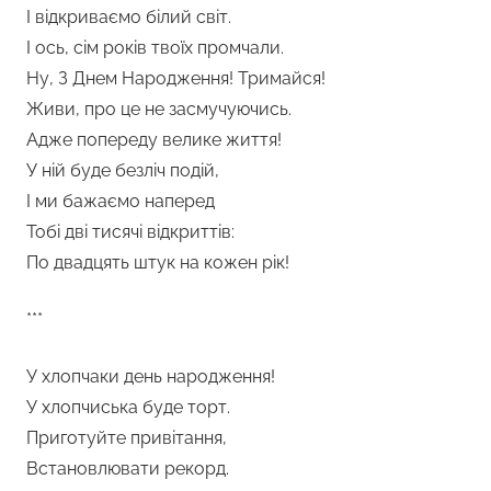
І відкриваємо білий світ.
І ось, сім років твоїх промчали.
Ну, З Днем Народження! Тримайся!
Живи, про це не засмучуючись.
Адже попереду велике життя!
У ній буде безліч подій,
І ми бажаємо наперед
Тобі дві тисячі відкриттів:
По двадцять штук на кожен рік!
***
У хлопчаки день народження!
У хлопчиська буде торт.
Приготуйте привітання,
Встановлювати рекорд.