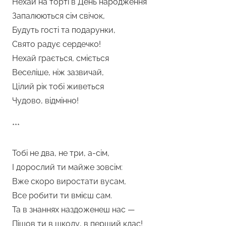
Нехай на торті в День народження
Запалюються сім свічок,
Будуть гості та подарунки,
Свято радує сердечко!
Нехай грається, сміється
Веселіше, ніж зазвичай,
Цілий рік тобі живеться
Чудово, відмінно!
***
Тобі не два, не три, а-сім,
І дорослий ти майже зовсім:
Вже скоро виростати вусам,
Все робити ти вмієш сам.
Та в знаннях наздоженеш нас —
Пішов ти в школу, в перший клас!