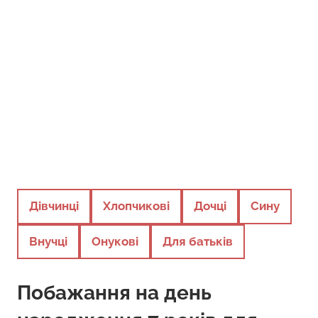
Дівчинці
Хлопчикові
Дочці
Сину
Внучці
Онукові
Для батьків
Побажання на день