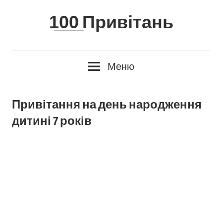
Skip
1̲0̲0̲ Привітань
to
content
Меню
Привітання на день народження
дитині 7 років