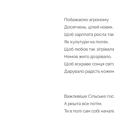
Побажаємо агроному
Досягнень, цілей нових,
Щоб зарплата росла так
Як культури на полях,
Щоб любов так зігрівала
Немов жито дозрівало,
Щоб яскраве сонця світ
Дарувало радість кожен
Важливіше Сільське гос
А решта все потім.
Ти в полі сам собі начал