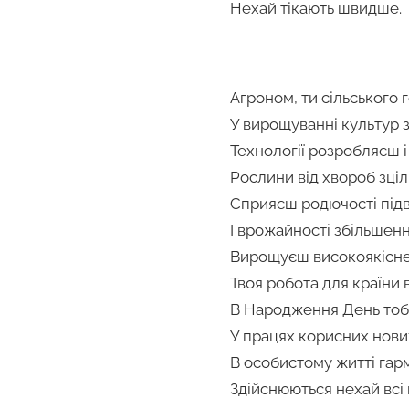
Нехай тікають швидше.
Агроном, ти сільського 
У вирощуванні культур 
Технології розробляєш 
Рослини від хвороб зці
Сприяєш родючості пі
І врожайності збільшен
Вирощуєш високоякісне
Твоя робота для країни 
В Народження День тобі 
У працях корисних нови
В особистому житті гарм
Здійснюються нехай всі 