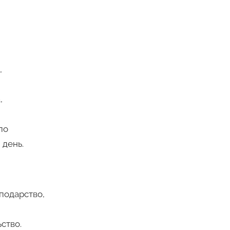
,
,
ло
 день.
подарство,
ьство.