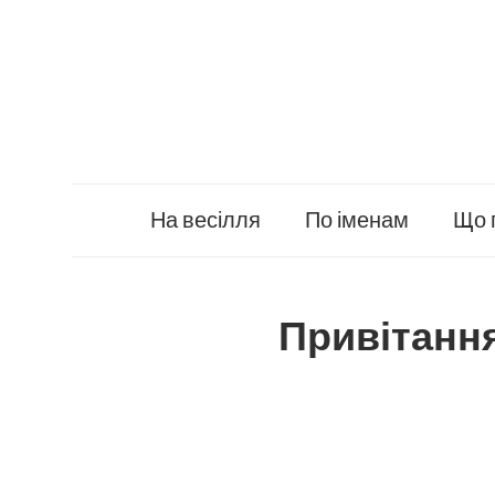
Skip
to
content
На весілля
По іменам
Що 
Привітанн