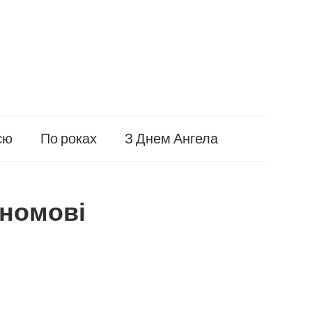
єю
По роках
З Днем Ангела
ономові