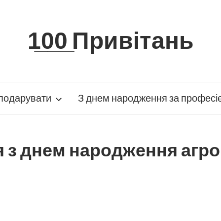
1̲0̲0̲ Привітань
подарувати
З днем народження за професі
я з днем народження агр