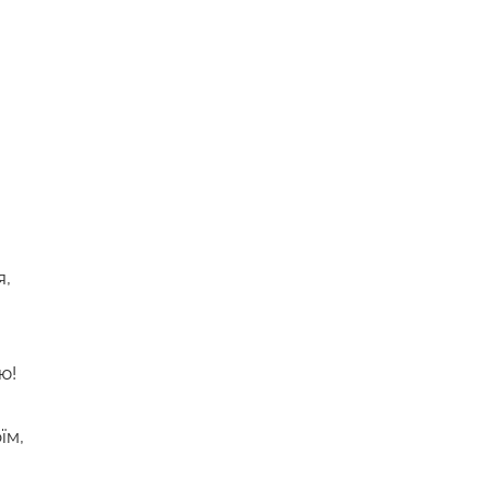
я,
ю!
їм,