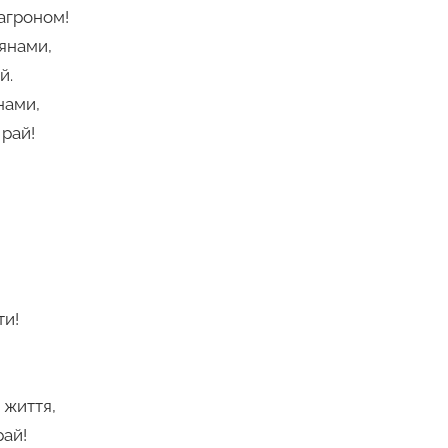
агроном!
’янами,
й.
нами,
 рай!
ти!
 життя,
рай!