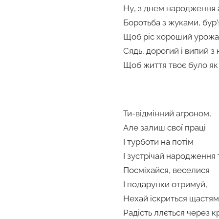
Ну, з днем народження 
Боротьба з жуками, бур
Щоб ріс хороший урожа
Сядь, дорогий і випий з 
Щоб життя твоє було як
Ти-відмінний агроном,
Але залиш свої праці
І турботи на потім
І зустрічай народження 
Посміхайся, веселися
І подарунки отримуй,
Нехай іскриться щастям
Радість ллється через к