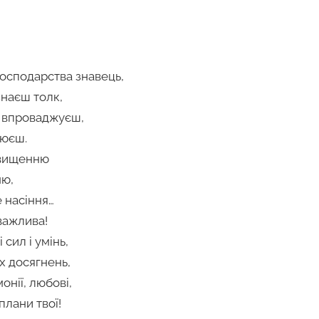
господарства знавець,
знаєш толк,
і впроваджуєш,
люєш.
двищенню
ню,
 насіння…
важлива!
сил і умінь,
х досягнень,
онії, любові,
плани твої!