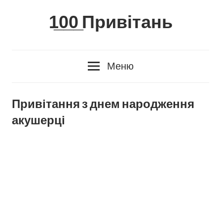
Skip
1̲0̲0̲ Привітань
to
content
Меню
Привітання з днем народження
акушерці