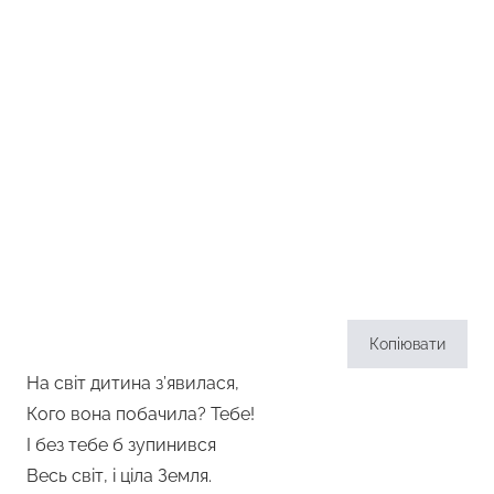
Копіювати
На світ дитина з’явилася,
Кого вона побачила? Тебе!
І без тебе б зупинився
Весь світ, і ціла Земля.