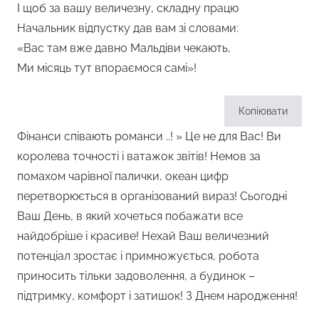
І щоб за вашу величезну, складну працю
Начальник відпустку дав вам зі словами:
«Вас там вже давно Мальдіви чекають,
Ми місяць тут впораємося самі»!
Копіювати
Фінанси співають романси ..! » Це не для Вас! Ви
королева точності і ватажок звітів! Немов за
помахом чарівної палички, океан цифр
перетворюється в організований вираз! Сьогодні
Ваш День, в який хочеться побажати все
найдобріше і красиве! Нехай Ваш величезний
потенціал зростає і примножується, робота
приносить тільки задоволення, а будинок –
підтримку, комфорт і затишок! З Днем народження!