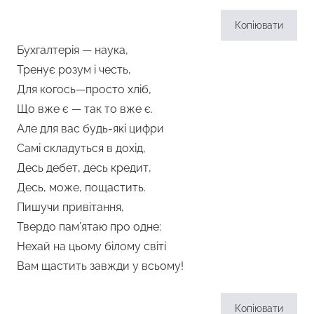
Копіювати
Бухгалтерія — наука,
Тренує розум і честь,
Для когось—просто хліб,
Що вже є — так то вже є.
Але для вас будь-які цифри
Самі складуться в дохід,
Десь дебет, десь кредит,
Десь, може, пощастить.
Пишучи привітання,
Твердо пам’ятаю про одне:
Нехай на цьому білому світі
Вам щастить завжди у всьому!
Копіювати