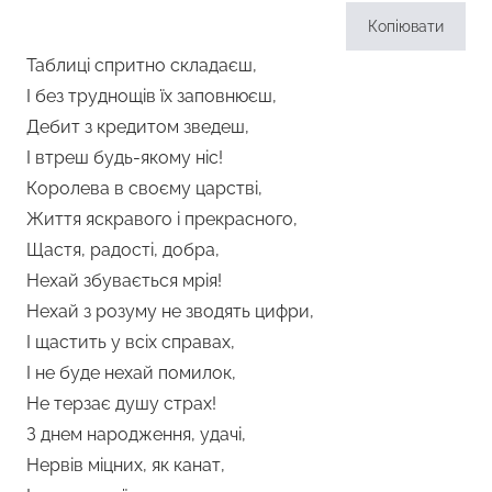
Копіювати
Таблиці спритно складаєш,
І без труднощів їх заповнюєш,
Дебит з кредитом зведеш,
І втреш будь-якому ніс!
Королева в своєму царстві,
Життя яскравого і прекрасного,
Щастя, радості, добра,
Нехай збувається мрія!
Нехай з розуму не зводять цифри,
І щастить у всіх справах,
І не буде нехай помилок,
Не терзає душу страх!
З днем народження, удачі,
Нервів міцних, як канат,