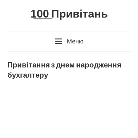
Skip
1̲0̲0̲ Привітань
to
content
Меню
Привітання з днем народження
бухгалтеру