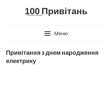
Skip
1̲0̲0̲ Привітань
to
content
Меню
Привітання з днем народження
електрику