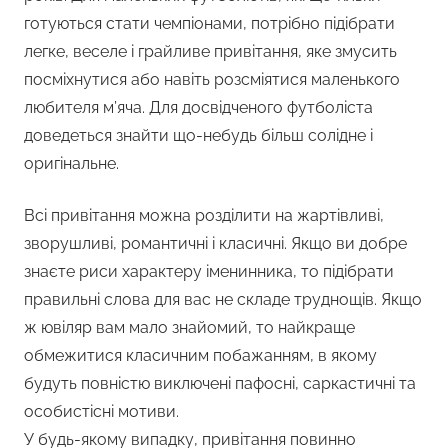
готуються стати чемпіонами, потрібно підібрати
легке, веселе і грайливе привітання, яке змусить
посміхнутися або навіть розсміятися маленького
любителя м’яча. Для досвідченого футболіста
доведеться знайти що-небудь більш солідне і
оригінальне.
Всі привітання можна розділити на жартівливі,
зворушливі, романтичні і класичні. Якщо ви добре
знаєте риси характеру іменинника, то підібрати
правильні слова для вас не складе труднощів. Якщо
ж ювіляр вам мало знайомий, то найкраще
обмежитися класичним побажанням, в якому
будуть повністю виключені пафосні, саркастичні та
особистісні мотиви.
У будь-якому випадку, привітання повинно