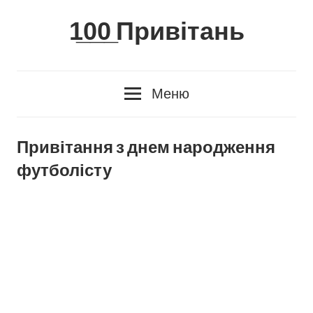
Skip
1̲0̲0̲ Привітань
to
content
Меню
Привітання з днем народження
футболісту