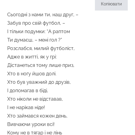
Копіювати
Сьогодні з нами ти, наш друг, –
Забув про свій футбол, –
І тільки подумки: “А раптом
Ти думаєш, – мені гол ?”
Розслабся, милий футболіст,
Адже в житті, як у грі:
Дістанеться тому лише приз,
Хто в ногу йшов долі.
Хто був уважний до друзів,
І допомагав в біді,
Хто ніколи не відставав,
І не нарікав ніде!
Хто займався кожен день,
Вивчаючи уроки всі!
Кому не в тягар і не лінь