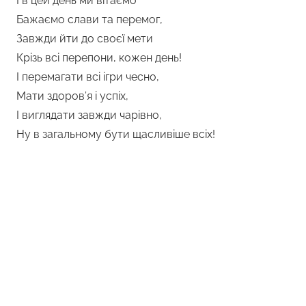
І в цей день ми вітаємо
Бажаємо слави та перемог,
Завжди йти до своєї мети
Крізь всі перепони, кожен день!
І перемагати всі ігри чесно,
Мати здоров’я і успіх,
І виглядати завжди чарівно,
Ну в загальному бути щасливіше всіх!