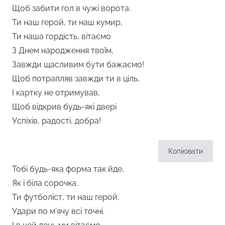
Щоб забити гол в чужі ворота.
Ти наш герой, ти наш кумир,
Ти наша гордість, вітаємо
З Днем народження твоїм,
Завжди щасливим бути бажаємо!
Щоб потрапляв завжди ти в ціль,
І картку не отримував,
Щоб відкрив будь-які двері
Успіхів, радості, добра!
Копіювати
Тобі будь-яка форма так йде,
Як і біла сорочка,
Ти футболіст, ти наш герой,
Удари по м’ячу всі точні.