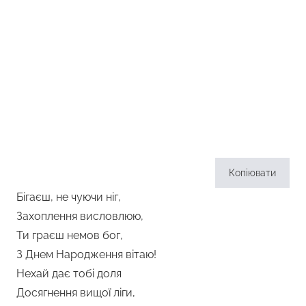
Копіювати
Бігаєш, не чуючи ніг,
Захоплення висловлюю,
Ти граєш немов бог,
З Днем Народження вітаю!
Нехай дає тобі доля
Досягнення вищої ліги,