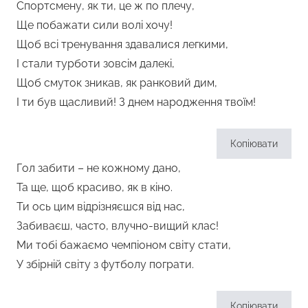
Спортсмену, як ти, це ж по плечу,
Ще побажати сили волі хочу!
Щоб всі тренування здавалися легкими,
І стали турботи зовсім далекі,
Щоб смуток зникав, як ранковий дим,
І ти був щасливий! З днем народження твоїм!
Копіювати
Гол забити – не кожному дано,
Та ще, щоб красиво, як в кіно.
Ти ось цим відрізняєшся від нас,
Забиваєш, часто, влучно-вищий клас!
Ми тобі бажаємо чемпіоном світу стати,
У збірній світу з футболу пограти.
Копіювати