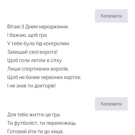
Копіювати
Вітаю З Днем народження,
І бажаю, щоб гра
У тебе була під контролем,
Захищай свої ворота!
Щоб голи летіли в сітку
Лише спортивних ворогів,
Щоб не бачив червоних карток,
І не знав ти докторів!
Копіювати
Для тебе життя-це гра,
Ти футболіст, ти переможець,
Готовий йти ти до кінця,