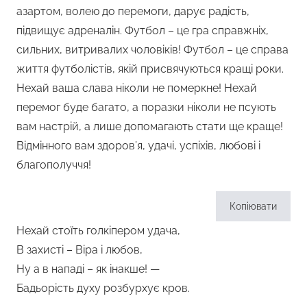
азартом, волею до перемоги, дарує радість,
підвищує адреналін. Футбол – це гра справжніх,
сильних, витривалих чоловіків! Футбол – це справа
життя футболістів, якій присвячуються кращі роки.
Нехай ваша слава ніколи не померкне! Нехай
перемог буде багато, а поразки ніколи не псують
вам настрій, а лише допомагають стати ще краще!
Відмінного вам здоров’я, удачі, успіхів, любові і
благополуччя!
Копіювати
Нехай стоїть голкіпером удача,
В захисті – Віра і любов,
Ну а в нападі – як інакше! —
Бадьорість духу розбурхує кров.