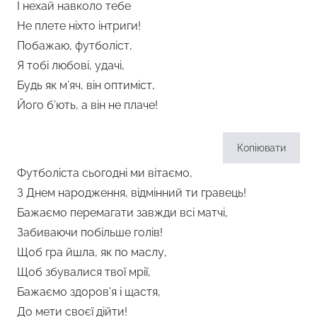
І нехай навколо тебе
Не плете ніхто інтриги!
Побажаю, футболіст,
Я тобі любові, удачі,
Будь як м’яч, він оптиміст,
Його б’ють, а він не плаче!
Копіювати
Футболіста сьогодні ми вітаємо,
З Днем народження, відмінний ти гравець!
Бажаємо перемагати завжди всі матчі,
Забиваючи побільше голів!
Щоб гра йшла, як по маслу,
Щоб збувалися твої мрії,
Бажаємо здоров’я і щастя,
До мети своєї дійти!