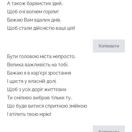
А також барвистих ідей,
Щоб очі вогнем горіли!
Бажаю Вам вдалих днів,
Щоб стали дійсністю ваші цілі!
Копіювати
Бути головою міста непросто,
Велика важливість на тобі,
Бажаю я в кар’єрі зростання
І щастя у власній долі.
Щоб з усіх доріг життєвих
Ти сміливо вибрав тільки ту,
Що буде витися спритною змійкою
І втілить твою мрію!