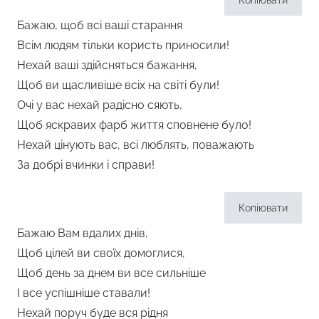
Копіювати
Бажаю, щоб всі ваші старання
Всім людям тільки користь приносили!
Нехай ваші здійсняться бажання,
Щоб ви щасливіше всіх на світі були!
Очі у вас нехай радісно сяють,
Щоб яскравих фарб життя сповнене було!
Нехай цінують вас, всі люблять, поважають
За добрі вчинки і справи!
Копіювати
Бажаю Вам вдалих днів,
Щоб цілей ви своїх домоглися,
Щоб день за днем ви все сильніше
І все успішніше ставали!
Нехай поруч буде вся рідня