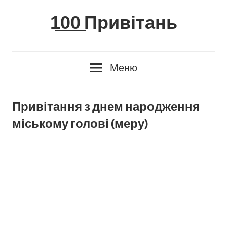
Skip
1̲0̲0̲ Привітань
to
content
Меню
Привітання з днем народження
міському голові (меру)