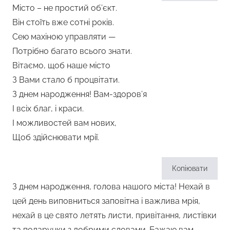
Місто – не простий об’єкт.
Він стоїть вже сотні років.
Сею махіною управляти —
Потрібно багато всього знати.
Вітаємо, щоб наше місто
З Вами стало б процвітати.
З днем народження! Вам-здоров’я
І всіх благ, і краси.
І можливостей вам нових,
Щоб здійснювати мрії.
Копіювати
З днем народження, голова нашого міста! Нехай в
цей день виповниться заповітна і важлива мрія,
нехай в це свято летять листи, привітання, листівки
та подарунки з добрими словами. Бажаю вам