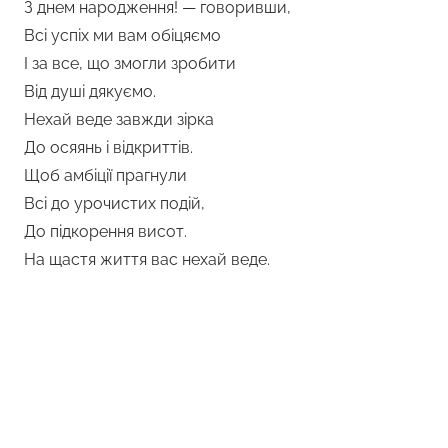
З днем народження! — говоривши,
Всі успіх ми вам обіцяємо
І за все, що змогли зробити
Від душі дякуємо.
Нехай веде завжди зірка
До осяянь і відкриттів.
Щоб амбіції прагнули
Всі до урочистих подій,
До підкорення висот.
На щастя життя вас нехай веде.