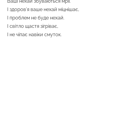
Ваші нехай збуваються мрії.
І здоров’я ваше нехай міцнішає,
І проблем не буде нехай.
І світло щастя зігріває,
І не чіпає навіки смуток.