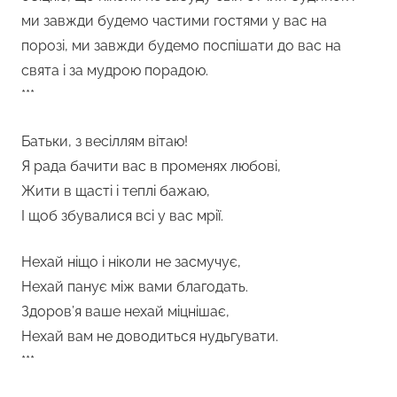
ми завжди будемо частими гостями у вас на
порозі, ми завжди будемо поспішати до вас на
свята і за мудрою порадою.
***
Батьки, з весіллям вітаю!
Я рада бачити вас в променях любові,
Жити в щасті і теплі бажаю,
І щоб збувалися всі у вас мрії.
Нехай ніщо і ніколи не засмучує,
Нехай панує між вами благодать.
Здоров’я ваше нехай міцнішає,
Нехай вам не доводиться нудьгувати.
***