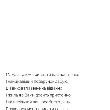
Мама з татом привітати вас поспішаю,
І найцікавіший подарунок дарую.
Ви виховали мене на відмінно,
І жила я з Вами досить пристойно.
І на весільний ваш особисто день,
Поздравок мені написати не лінь.