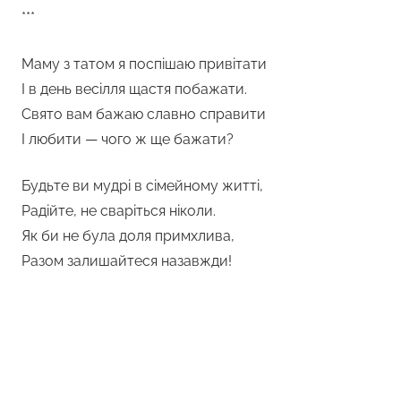
***
Маму з татом я поспішаю привітати
І в день весілля щастя побажати.
Свято вам бажаю славно справити
І любити — чого ж ще бажати?
Будьте ви мудрі в сімейному житті,
Радійте, не сваріться ніколи.
Як би не була доля примхлива,
Разом залишайтеся назавжди!