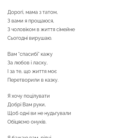
Дорогі, мама з татом,
З вами я прощаюся,
З чоловіком в життя сімейне
Сьогодні вирушаю.
Вам “спасибі” кажу
За любов і ласку,
І за те, що життя моє
Перетворили в казку.
Я хочу поцілувати
Добрі Вам руки,
Щоб одні ви не нудьгували
Обіцяємо онуків.
Я бажаю вам, рідні,