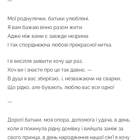
***
Мої роднулечки, батьки улюблені,
Я вам бажаю вічно разом жити.
Адже між вами є завжди незрима
І так споріднююча любові прекрасної нитка.
І в весілля заявити хочу ще раз,
Хоч ви і знаєте про це так давно, —
В душі я вас зберігаю… і, незважаючи на сварки,
Що рідко, але бувають, люблю вас все одно!
***
Дорогі батьки, моя опора, допомога і удача, в день,
коли я покинула рідну домівку і вийшла заміж за
свого принца, в день народження нашої сім’ї я хочу