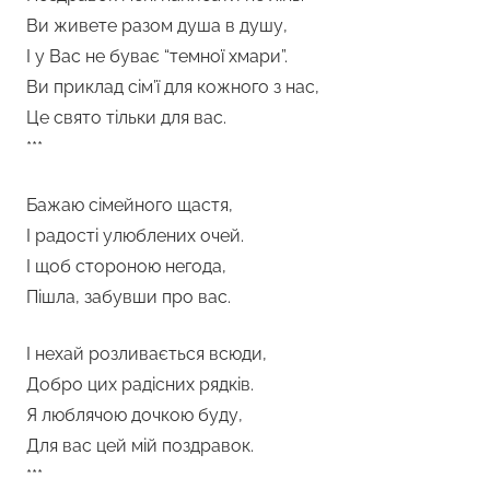
Ви живете разом душа в душу,
І у Вас не буває “темної хмари”.
Ви приклад сім’ї для кожного з нас,
Це свято тільки для вас.
***
Бажаю сімейного щастя,
І радості улюблених очей.
І щоб стороною негода,
Пішла, забувши про вас.
І нехай розливається всюди,
Добро цих радісних рядків.
Я люблячою дочкою буду,
Для вас цей мій поздравок.
***