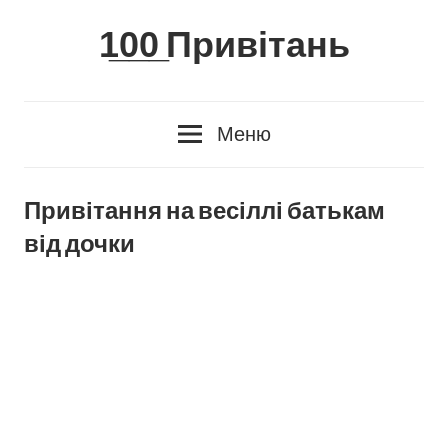
Skip
1̲0̲0̲ Привітань
to
content
Меню
Привітання на весіллі батькам
від дочки