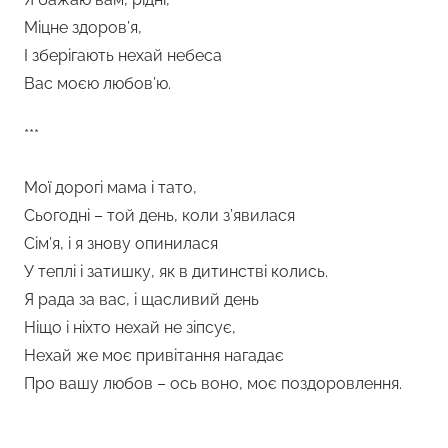
Міцне здоров’я,
І зберігають нехай небеса
Вас моєю любов’ю.
***
Мої дорогі мама і тато,
Сьогодні – той день, коли з’явилася
Сім’я, і я знову опинилася
У теплі і затишку, як в дитинстві колись.
Я рада за вас, і щасливий день
Ніщо і ніхто нехай не зіпсує,
Нехай же моє привітання нагадає
Про вашу любов – ось воно, моє поздоровлення.