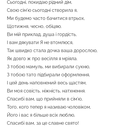
Сьогодні, покидаю рідний дім,
Свою сім’ю сьогодні створила я,
Ми будемо часто бачитися втрьох,
Щотижня, чесно, обіцяю.
Ви мій приклад, душа і гордість,
І вам дякувати Я не втомлюся,
Так швидко стала дочка ваша дорослою,
Як довго ж про весілля я мріяла.
З тобою мамуль, ми вибирали сукню,
З тобою тато підбирали оформлення,
І цей день наповнений весь щастям,
Ви моя совість, ніжність, натхнення.
Спасибі вам, що прийняли в сім’ю,
Того, кого тепер я називаю чоловіком,
Його і вас я більше всіх люблю,
Спасибі вам, за це славне свято!