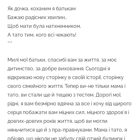
Як дочка, коханим я батькам
Бажаю радісних хвилин…
Щоб мати була натхненником,
А тато тим, кого всі чекають!
***
Милі мої батьки, спасибі вам за життя, за моє
дитинство, за добре виховання. Сьогодні я
відкриваю нову сторінку в своїй історії, сторінку
свого сімейного життя. Тепер ви-не тільки мама і
тато, ви стали ще й тещею з тестем. Дорогі мої,
рідні, я вам безмірно вдячна за все і хочу від щирого
серця побажати вам міцних сил, міцного здоров’я і
довгих-довгих років життя, щоб ви могли
няньчитися ще й з пра-правнуками. Мама і тато, я
обіцяю, що ніколи не забуду свій отчий будинок і