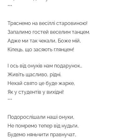
***
Тряснемо на весіллі старовиною!
Запалимо гостей веселим танцем.
Адже ми так чекали, Боже мій,
Кілець, що засяють глянцем!
І ось від онуків нам подарунок…
Живіть щасливо, рідні.
Нехай свято це буде жарке,
Як у студентів у вихідні!
***
Подорослішали наші онуки,
Не помремо тепер від нудьги,
Будемо няньчити правнучат,