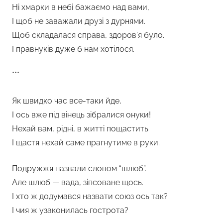
Ні хмарки в небі бажаємо над вами,
І щоб не заважали друзі з дурнями.
Щоб складалася справа, здоров’я було.
І правнуків дуже б нам хотілося.
***
Як швидко час все-таки йде,
І ось вже під вінець зібралися онуки!
Нехай вам, рідні, в житті пощастить
І щастя нехай саме прагнутиме в руки.
Подружжя назвали словом “шлюб”.
Але шлюб — вада, зіпсоване щось.
І хто ж додумався назвати союз ось так?
І чия ж узаконилась гострота?