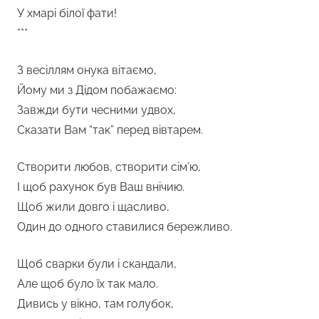
У хмарі білої фати!
***
З весіллям онука вітаємо,
Йому ми з Дідом побажаємо:
Завжди бути чесними удвох,
Сказати Вам “так” перед вівтарем.
Створити любов, створити сім’ю,
І щоб рахунок був Ваш внічию.
Щоб жили довго і щасливо,
Один до одного ставилися бережливо.
Щоб сварки були і скандали,
Але щоб було їх так мало.
Дивись у вікно, там голубок,