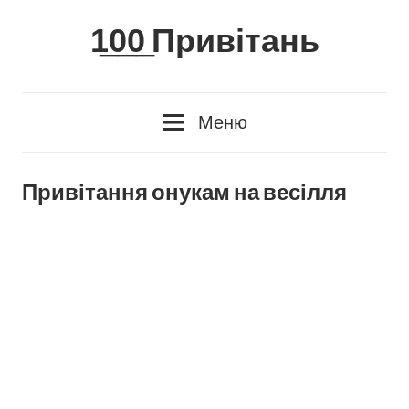
Skip
1̲0̲0̲ Привітань
to
content
Меню
Привітання онукам на весілля