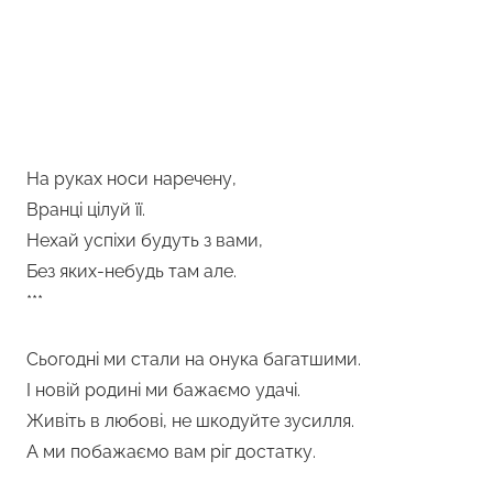
На руках носи наречену,
Вранці цілуй її.
Нехай успіхи будуть з вами,
Без яких-небудь там але.
***
Сьогодні ми стали на онука багатшими.
І новій родині ми бажаємо удачі.
Живіть в любові, не шкодуйте зусилля.
А ми побажаємо вам ріг достатку.