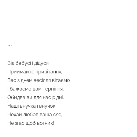
***
Від бабусі і дідуся
Приймайте привітання,
Вас з днем весілля вітаємо
І бажаємо вам терпіння,
Обидва ви для нас рідні,
Наші внучка і внучок,
Нехай любов ваша сяє,
Не згас щоб вогник!