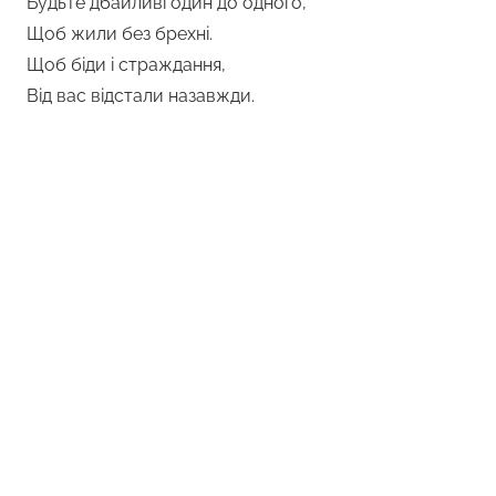
Будьте дбайливі один до одного,
Щоб жили без брехні.
Щоб біди і страждання,
Від вас відстали назавжди.