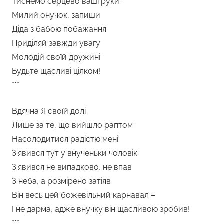
Тиснемо серцево ваші руки.
Милий онучок, запиши
Діда з бабою побажання.
Приділяй завжди увагу
Молодій своїй дружині
Будьте щасливі цілком!
***
Вдячна Я своїй долі
Лише за те, що вийшло раптом
Насолодитися радістю мені:
З’явився тут у внученьки чоловік.
З’явився не випадково, не впав
З неба, а розмірено затіяв
Він весь цей божевільний карнавал –
І не дарма, адже внучку він щасливою зробив!
***