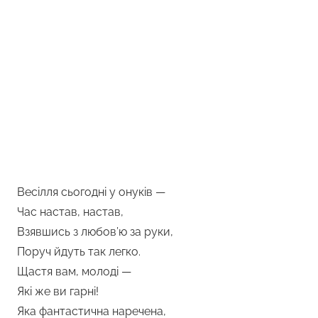
Весілля сьогодні у онуків —
Час настав, настав,
Взявшись з любов’ю за руки,
Поруч йдуть так легко.
Щастя вам, молоді —
Які же ви гарні!
Яка фантастична наречена,