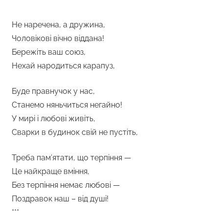
Не наречена, а дружина,
Чоловікові вічно віддана!
Бережіть ваш союз,
Нехай народиться карапуз,
Буде правнучок у нас,
Станемо няньчиться негайно!
У мирі і любові живіть,
Сварки в будинок свій не пустіть,
Треба пам’ятати, що терпіння —
Це найкраще вміння,
Без терпіння немає любові —
Поздравок наш – від душі!
***