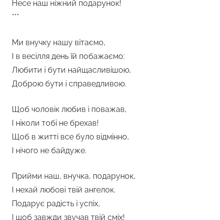
Несе наш ніжний подарунок!
***
Ми внучку нашу вітаємо,
І в весілля день їй побажаємо:
Любити і бути найщасливішою,
Доброю бути і справедливою.
Щоб чоловік любив і поважав,
І ніколи тобі не брехав!
Щоб в житті все було відмінно,
І нічого не байдуже.
Прийми наш, внучка, подарунок,
І нехай любові твій ангелок.
Подарує радість і успіх,
І щоб завжди звучав твій сміх!