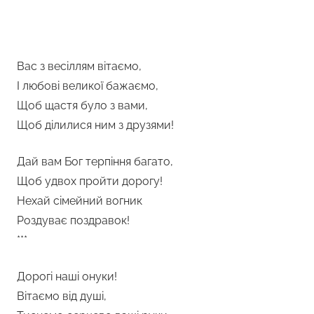
Вас з весіллям вітаємо,
І любові великої бажаємо,
Щоб щастя було з вами,
Щоб ділилися ним з друзями!
Дай вам Бог терпіння багато,
Щоб удвох пройти дорогу!
Нехай сімейний вогник
Роздуває поздравок!
***
Дорогі наші онуки!
Вітаємо від душі,