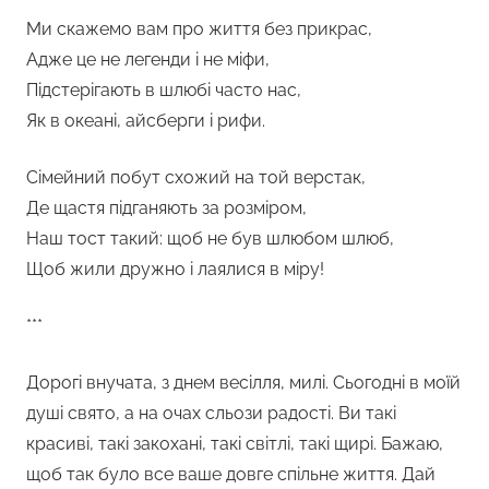
Ми скажемо вам про життя без прикрас,
Адже це не легенди і не міфи,
Підстерігають в шлюбі часто нас,
Як в океані, айсберги і рифи.
Сімейний побут схожий на той верстак,
Де щастя підганяють за розміром,
Наш тост такий: щоб не був шлюбом шлюб,
Щоб жили дружно і лаялися в міру!
***
Дорогі внучата, з днем весілля, милі. Сьогодні в моїй
душі свято, а на очах сльози радості. Ви такі
красиві, такі закохані, такі світлі, такі щирі. Бажаю,
щоб так було все ваше довге спільне життя. Дай