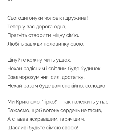
***
Сьогодні онуки чоловік і дружина!
Тепер у вас дорога одна,
Прагніть створити міцну сім’ю,
Любіть завжди половинку свою.
Цінуйте кожну мить удвох,
Нехай радісним і світлим буде будинок,
Взаєморозуміння, сил, достатку,
Нехай разом буде вам спокійно, солодко.
Ми Крикнемо: “гірко!” – так належить у нас,
Бажаємо, щоб вогонь сердець не гасив,
А ставав яскравішим, гарячішим,
Щасливі будьте сім’єю своєю!