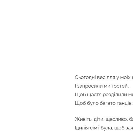
Сьогодні весілля у моїх 
І запросили ми гостей,
Щоб щастя розділили ми
Щоб було багато танців, с
Живіть, діти, щасливо, б
Ідилія сім’ї була, щоб зач