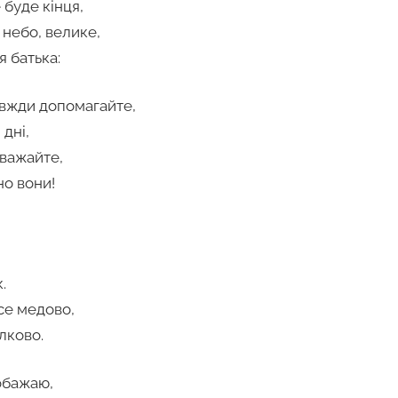
 буде кінця,
 небо, велике,
я батька:
авжди допомагайте,
 дні,
оважайте,
но вони!
,
.
се медово,
лково.
обажаю,