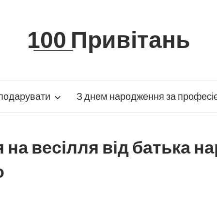
1̲0̲0̲ Привітань
подарувати
З днем народження за професі
 на весілля від батька на
о