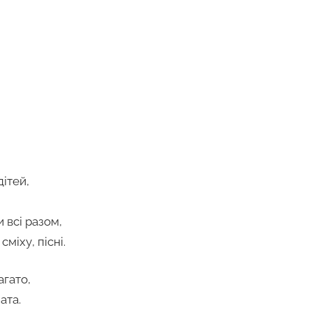
дітей,
 всі разом,
міху, пісні.
агато,
ата.