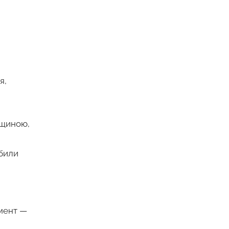
я,
ьщиною,
били
мент —