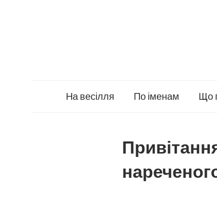
Skip
to
content
На весілля
По іменам
Що 
Привітання
нареченог