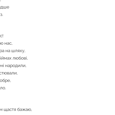
видше
з.
с!
ю нас,
ра на шляху,
іймах любові,
ні народили,
остювали,
обре,
ло.
Вам щастя бажаю,