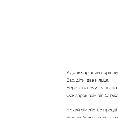
У день чарівний порідн
Вас, діти, два кільця.
Бережіть почуття ніжно
Ось зарок вам від батька
Нехай сімейство процві
Вірним буде нехай союз