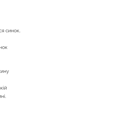
ся синок,
нок
жину
кій
ні.