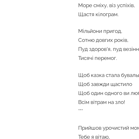
Море сміху, віз успіхів,
Щастя кілограм.
Мільйони пригод,
Сотню довгих років,
Пуд здоров’я, пуд везінн
Тисячі перемог.
Щоб казка стала бувал
Щоб завжди щастило
Щоб один одного ви лю
Всім вітрам на зло!
***
Прийшов урочистий мо
Тебе я вітаю,