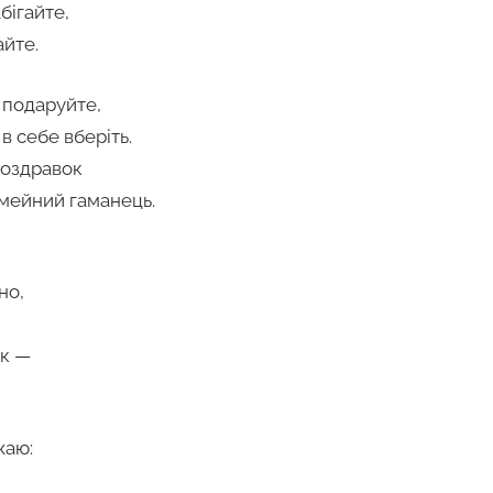
бігайте,
айте.
 подаруйте,
в себе вберіть.
поздравок
мейний гаманець.
но,
ок —
жаю: