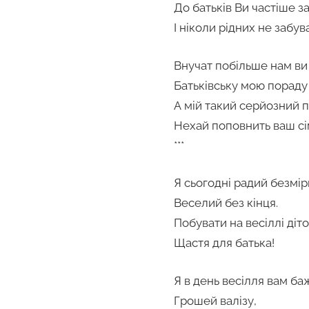
До батьків Ви частіше за
І ніколи рідних не забув
Внучат побільше нам ви
Батьківську мою пораду 
А мій такий серйозний 
Нехай поповнить ваш сі
***
Я сьогодні радий безмір
Веселий без кінця.
Побувати на весіллі діт
Щастя для батька!
Я в день весілля вам ба
Грошей валізу,