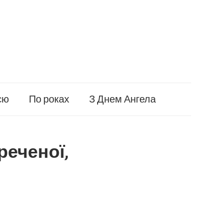
єю
По роках
З Днем Ангела
реченої,