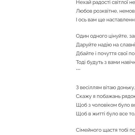
Нехай радості світлої не
Любов розквітне, немов
І ось вам ще наставленн
Один одного цінуйте, з
Даруйте надію на славні
Дбайте і почуття свої п
Тоді будуть з вами навіч
***
З весіллям вітаю доньку
Скажу я побажань рядок
Щоб з чоловіком було в
Щоб в житті було все то
Сімейного щастя тобі п