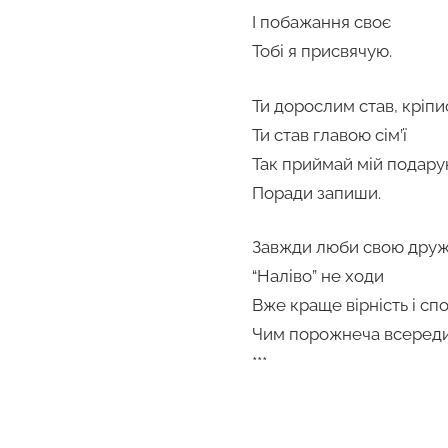
І побажання своє
Тобі я присвячую.
Ти дорослим став, кріпи
Ти став главою сім’ї
Так приймай мій подару
Поради запиши.
Завжди люби свою дру
“Наліво” не ходи
Вже краще вірність і спо
Чим порожнеча всереди
***