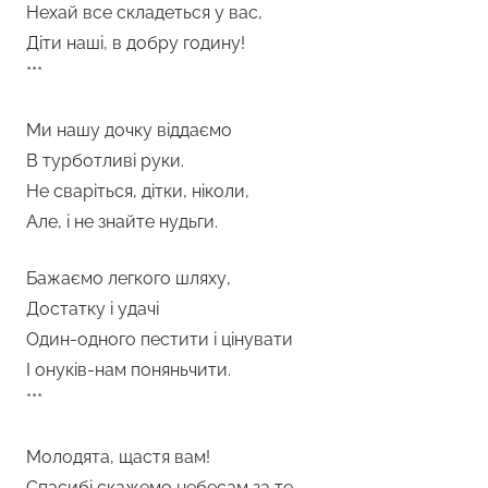
Нехай все складеться у вас,
Діти наші, в добру годину!
***
Ми нашу дочку віддаємо
В турботливі руки.
Не сваріться, дітки, ніколи,
Але, і не знайте нудьги.
Бажаємо легкого шляху,
Достатку і удачі
Один-одного пестити і цінувати
І онуків-нам поняньчити.
***
Молодята, щастя вам!
Спасибі скажемо небесам за те,