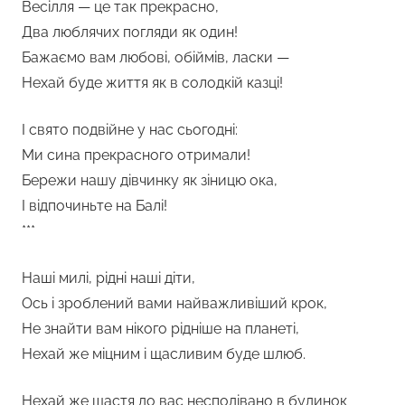
Весілля — це так прекрасно,
Два люблячих погляди як один!
Бажаємо вам любові, обіймів, ласки —
Нехай буде життя як в солодкій казці!
І свято подвійне у нас сьогодні:
Ми сина прекрасного отримали!
Бережи нашу дівчинку як зіницю ока,
І відпочиньте на Балі!
***
Наші милі, рідні наші діти,
Ось і зроблений вами найважливіший крок,
Не знайти вам нікого рідніше на планеті,
Нехай же міцним і щасливим буде шлюб.
Нехай же щастя до вас несподівано в будинок