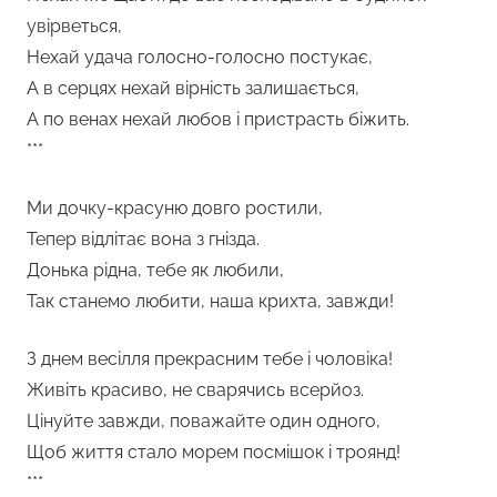
увірветься,
Нехай удача голосно-голосно постукає,
А в серцях нехай вірність залишається,
А по венах нехай любов і пристрасть біжить.
***
Ми дочку-красуню довго ростили,
Тепер відлітає вона з гнізда.
Донька рідна, тебе як любили,
Так станемо любити, наша крихта, завжди!
З днем весілля прекрасним тебе і чоловіка!
Живіть красиво, не сварячись всерйоз.
Цінуйте завжди, поважайте один одного,
Щоб життя стало морем посмішок і троянд!
***