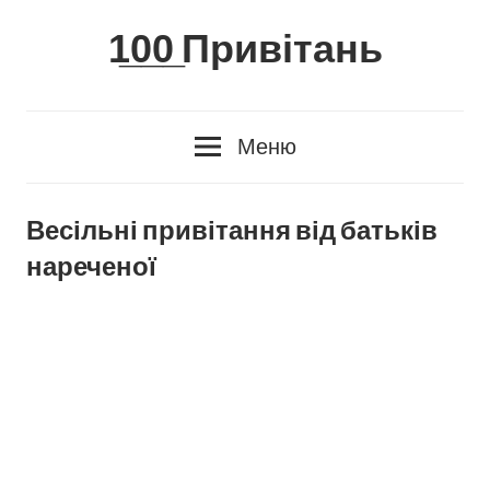
Skip
1̲0̲0̲ Привітань
to
content
Меню
Весільні привітання від батьків
нареченої