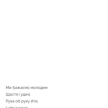
Ми бажаємо молодим
Щастя і удачі,
Рука об руку йти,
І ніяк інакше.