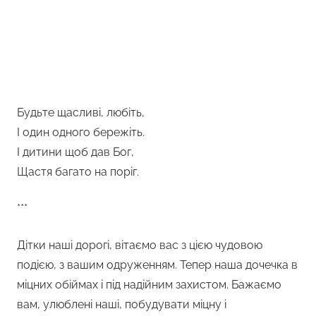
Будьте щасливі, любіть,
І один одного бережіть.
І дитини щоб дав Бог,
Щастя багато на поріг.
***
Дітки наші дорогі, вітаємо вас з цією чудовою
подією, з вашим одруженням. Тепер наша дочечка в
міцних обіймах і під надійним захистом. Бажаємо
вам, улюблені наші, побудувати міцну і