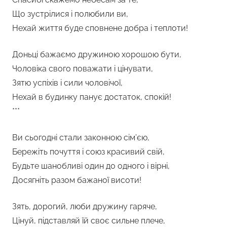
Що зустрілися і полюбили ви,
Нехай життя буде сповнене добра і теплоти!
Доньці бажаємо дружиною хорошою бути,
Чоловіка свого поважати і цінувати,
Зятю успіхів і сили чоловічої,
Нехай в будинку панує достаток, спокій!
***
Ви сьогодні стали законною сім’єю,
Бережіть почуття і союз красивий свій,
Будьте шанобливі один до одного і вірні,
Досягніть разом бажаної висоти!
Зять, дорогий, люби дружину гаряче,
Цінуй, підставляй їй своє сильне плече,