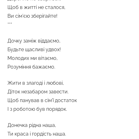
Щоб в житті не сталося,
Ви сім’єю зберігайте!
***
Дочку заміж віддаємо,
Будьте щасливі удвох!
Молодих ми вітаємо,
Розуміння бажаємо.
Жити в злагоді і любові,
Діток незабаром завести.
Щоб панував в сім’ї достаток
І з роботою був порядок.
Донечка рідна наша,
Ти краса і гордість наша.