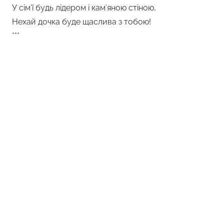
У сім’ї будь лідером і кам’яною стіною,
Нехай дочка буде щаслива з тобою!
***