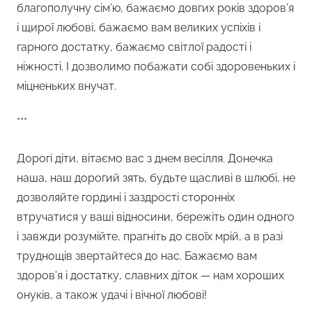
благополучну сім’ю, бажаємо довгих років здоров’я
і щирої любові, бажаємо вам великих успіхів і
гарного достатку, бажаємо світлої радості і
ніжності. І дозволимо побажати собі здоровеньких і
міцненьких внучат.
***
Дорогі діти, вітаємо вас з днем весілля. Донечка
наша, наш дорогий зять, будьте щасливі в шлюбі, не
дозволяйте гордині і заздрості сторонніх
втручатися у ваші відносини, бережіть один одного
і завжди розумійте, прагніть до своїх мрій, а в разі
труднощів звертайтеся до нас. Бажаємо вам
здоров’я і достатку, славних діток — нам хороших
онуків, а також удачі і вічної любові!