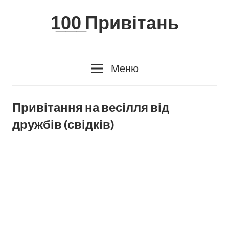
Skip
1̲0̲0̲ Привітань
to
content
Меню
Привітання на весілля від
дружбів (свідків)