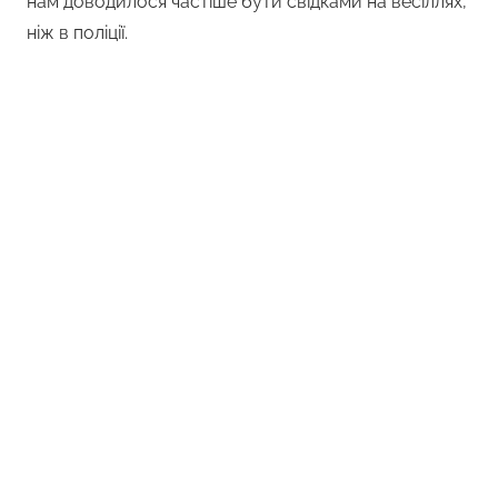
нам доводилося частіше бути свідками на весіллях,
ніж в поліції.