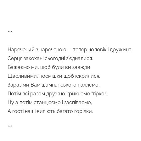
***
Наречений з нареченою — тепер чоловік і дружина.
Серця закохані сьогодні з’єдналися.
Бажаємо ми, щоб були ви завжди
Щасливими, посмішки щоб іскрилися.
Зараз ми Вам шампанського наллємо,
Потім всі разом дружно крикнемо “гірко!”,
Ну а потім станцюємо і заспіваємо,
А гості наші вип’ють багато горілки.
***