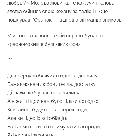
любові?». Молода людина, не кажучи ні слова,
злегка обійняв свою кохану за талію і ніжно
поцілував. “Ось так” – відповів він мандрівникові.
Мій тост за любов, в якій справи бувають
красномовніше будь-яких фраз!
***
Два серця люблячих в одне з’єдналися,
Бажаємо вам любові, тепла, достатку.
Дітлахи щоб у вас народилися,
А в житті щоб вам було тільки солодко.
Звичайно, будуть різні перешкоди,
Але ви гідно їх всі обійдіть.
Бажаємо в житті отримувати нагороди,
Які ви самі захочете.