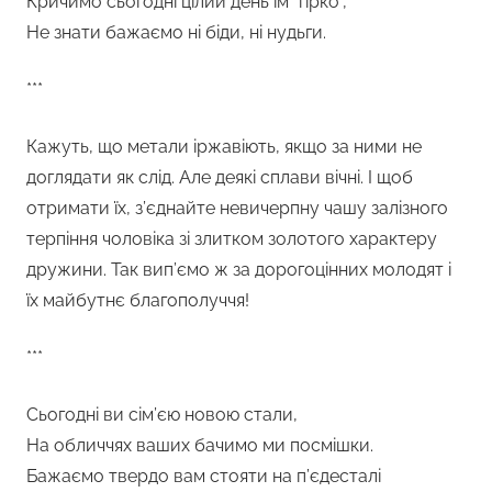
Кричимо сьогодні цілий день їм “гірко”,
Не знати бажаємо ні біди, ні нудьги.
***
Кажуть, що метали іржавіють, якщо за ними не
доглядати як слід. Але деякі сплави вічні. І щоб
отримати їх, з’єднайте невичерпну чашу залізного
терпіння чоловіка зі злитком золотого характеру
дружини. Так вип’ємо ж за дорогоцінних молодят і
їх майбутнє благополуччя!
***
Сьогодні ви сім’єю новою стали,
На обличчях ваших бачимо ми посмішки.
Бажаємо твердо вам стояти на п’єдесталі