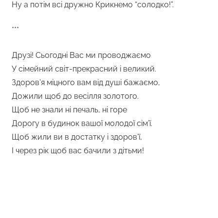
Ну а потім всі дружно Крикнемо “солодко!”.
***
Друзі! Сьогодні Вас ми проводжаємо
У сімейний світ-прекрасний і великий.
Здоров’я міцного вам від душі бажаємо,
Дожили щоб до весілля золотого.
Щоб не знали ні печаль, ні горе
Дорогу в будинок вашої молодої сім’ї.
Щоб жили ви в достатку і здоров’ї,
І через рік щоб вас бачили з дітьми!