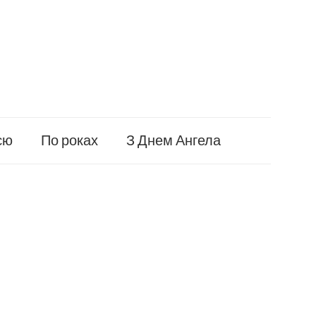
єю
По роках
З Днем Ангела