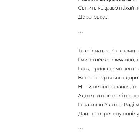
Світить яскраво нехай 
Дороговказ.
***
Ти стільки років з нами
І ми з тобою, звичайно, 
І ось, прийшов момент т
Вона тепер всього доро
Ні, ти не сперечайся, т
Адже ми ні краплі не ре
І скажемо більше. Раді м
Дай-но наречену поцілу
***