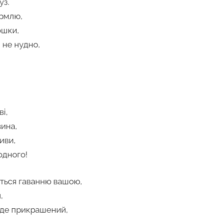
уз.
рмлю,
ошки,
 не нудно,
і,
вина,
иви,
одного!
ться гаванню вашою,
,
уде прикрашений,