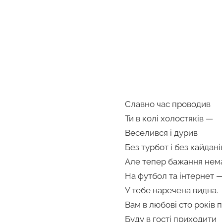
Славно час проводив
Ти в колі холостяків —
Веселився і дурив
Без турбот і без кайдані
Але тепер бажання нем
На футбол та інтернет 
У тебе наречена видна.
Вам в любові сто років 
Буду в гості приходити