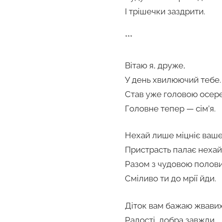
І трішечки заздрити.
***
Вітаю я, друже,
У день хвилюючий тебе.
Став уже головою осер
Головне тепер — сім’я.
Нехай лише міцніє ваше
Пристрасть палає нехай 
Разом з чудовою полов
Сміливо ти до мрії йди.
Діток вам бажаю жвавих
Радості, добра завжди.