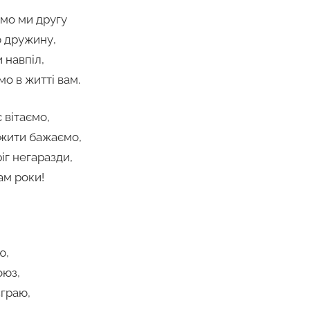
мо ми другу
ю дружину,
и навпіл,
о в житті вам.
 вітаємо,
 жити бажаємо,
іг негаразди,
ам роки!
ю,
оюз,
зграю,