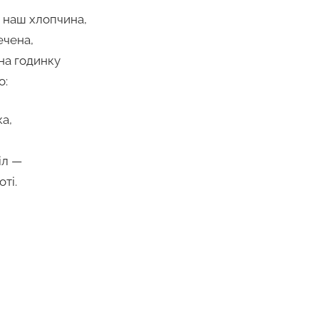
в наш хлопчина,
чена,
на годинку
о:
а,
іл —
оті.