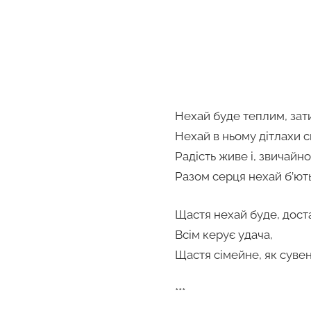
Нехай буде теплим, за
Нехай в ньому дітлахи с
Радість живе і, звичайно
Разом серця нехай б’ють
Щастя нехай буде, доста
Всім керує удача,
Щастя сімейне, як сувен
***