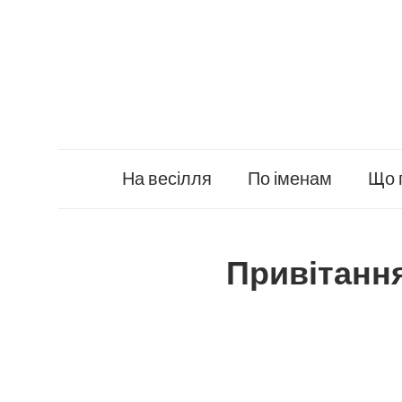
Skip
to
content
На весілля
По іменам
Що 
Привітання