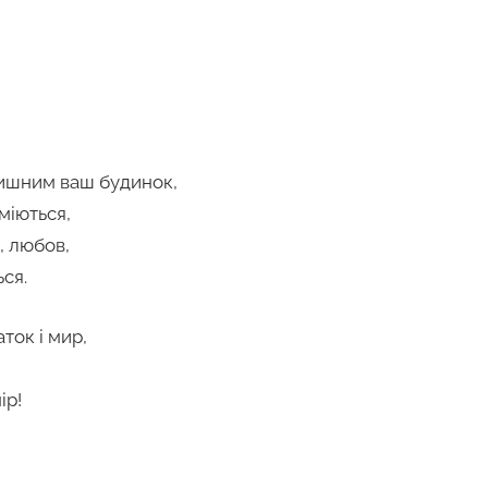
тишним ваш будинок,
міються,
, любов,
ся.
ток і мир,
ір!