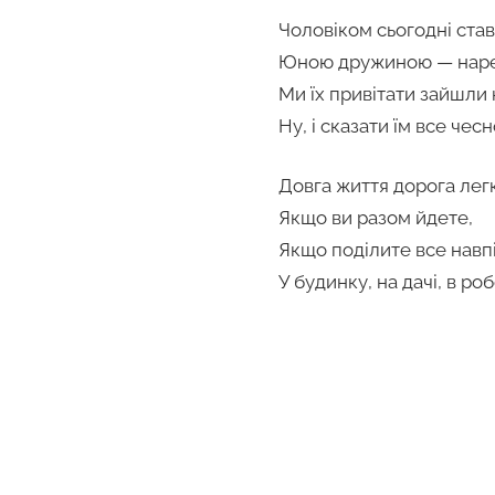
Чоловіком сьогодні ста
Юною дружиною — наре
Ми їх привітати зайшли 
Ну, і сказати їм все чесн
Довга життя дорога легк
Якщо ви разом йдете,
Якщо поділите все навп
У будинку, на дачі, в роб