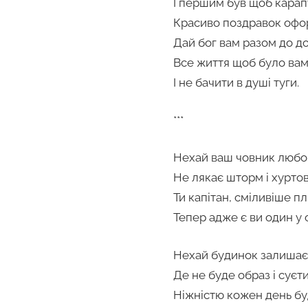
І першим був щоб карап
Красиво поздравок офо
Дай бог вам разом до д
Все життя щоб було вам
І не бачити в душі туги.
***
Нехай ваш човник любов
Не лякає шторм і хурто
Ти капітан, сміливіше пл
Тепер адже є ви один у 
Нехай будинок залишає
Де не буде образ і суєти
Ніжністю кожен день б