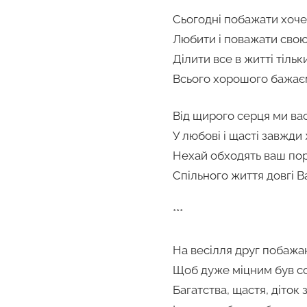
Сьогодні побажати хоче
Любити і поважати сво
Ділити все в житті тільк
Всього хорошого бажаєм
Від щирого серця ми вас
У любові і щасті завжди
Нехай обходять ваш пор
Спільного життя довгі В
***
На весілля друг побажа
Щоб дуже міцним був с
Багатства, щастя, діток 