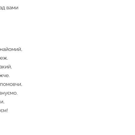
над вами
 знайомий,
теж.
акий,
жче.
и помовчи,
внуємо.
и,
єм!