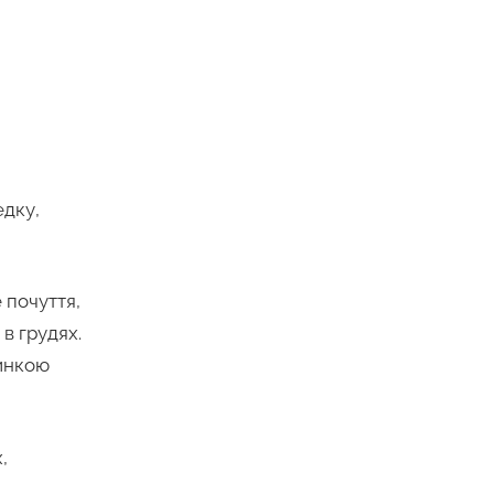
едку,
 почуття,
в грудях.
инкою
,