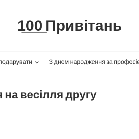
1̲0̲0̲ Привітань
подарувати
З днем народження за професі
 на весілля другу