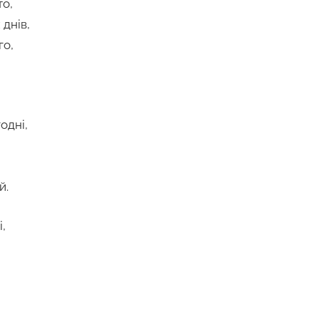
то,
 днів,
го,
!
одні,
й.
,