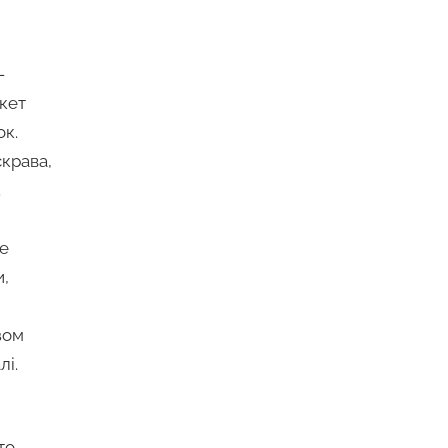
—
кет
ок.
крава,
.
те
и,
зом
лі.
то,