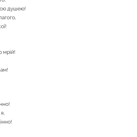
ією душею!
лагого,
ої!
 мрій!
вам!
нно!
я,
інно!