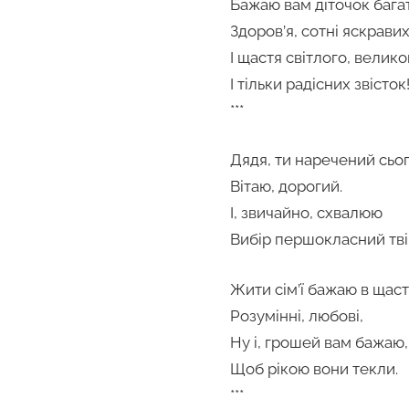
Бажаю вам діточок бага
Здоров’я, сотні яскравих
І щастя світлого, велико
І тільки радісних звісток
***
Дядя, ти наречений сьог
Вітаю, дорогий.
І, звичайно, схвалюю
Вибір першокласний тві
Жити сім’ї бажаю в щасті
Розумінні, любові,
Ну і, грошей вам бажаю,
Щоб рікою вони текли.
***