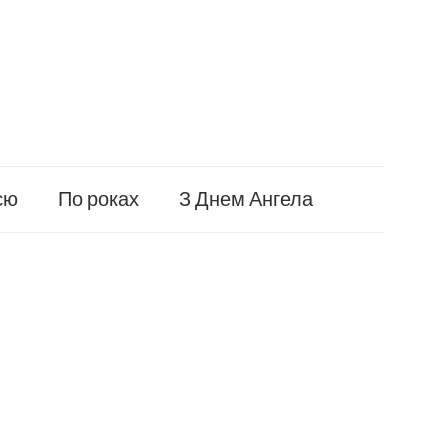
єю
По роках
З Днем Ангела