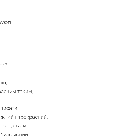
рують.
гий,
ою,
расним таким,
описати,
іжний і прекрасний,
роцвітати.
 буде ясний.