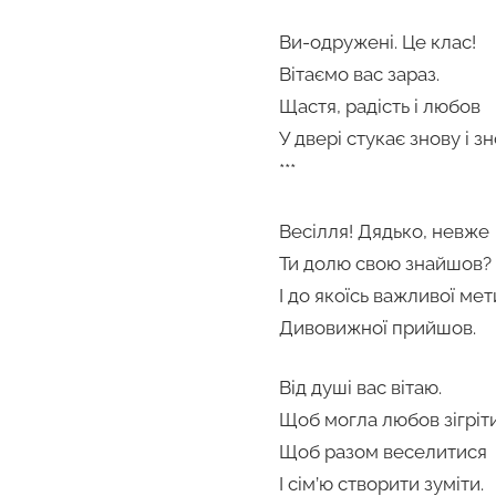
Ви-одружені. Це клас!
Вітаємо вас зараз.
Щастя, радість і любов
У двері стукає знову і зн
***
Весілля! Дядько, невже
Ти долю свою знайшов?
І до якоїсь важливої мет
Дивовижної прийшов.
Від душі вас вітаю.
Щоб могла любов зігріти
Щоб разом веселитися
І сім’ю створити зуміти.