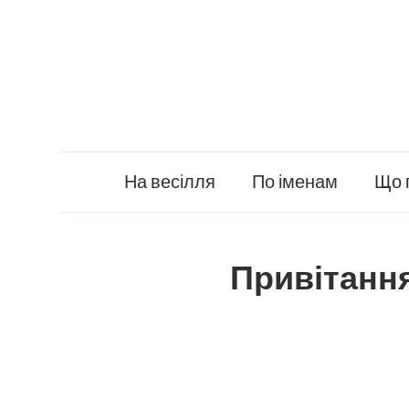
Skip
to
content
На весілля
По іменам
Що 
Привітання