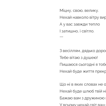
Міцну, свою, велику.
Нехай навколо вітру ви
А у вас завжди тепло
І затишно, і світло.
***
З весіллям, дядько доро
Тебе вітаю з душею!
Пишаюся сьогодні я тоб
Нехай буде життя прек
Що ні в яких словах не 
Нехай буде шлюб твій н
Бажаю вам з дружиною п
У всьому нехай світ ваш