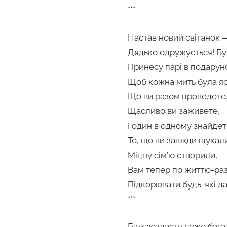
***
Настав новий світанок 
Дядько одружується! Бу
Принесу парі в подарун
Щоб кожна мить була яс
Що ви разом проведете
Щасливо ви заживете,
І один в одному знайде
Те, що ви завжди шукал
Міцну сім’ю створили,
Вам тепер по життю-ра
Підкорювати будь-які да
***
Бажаю щастя дуже бага