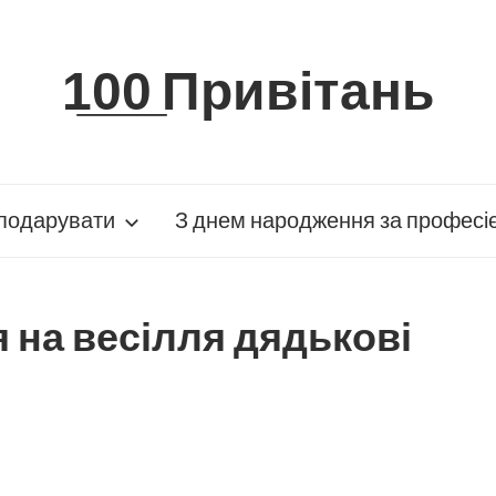
1̲0̲0̲ Привітань
подарувати
З днем народження за професі
 на весілля дядькові