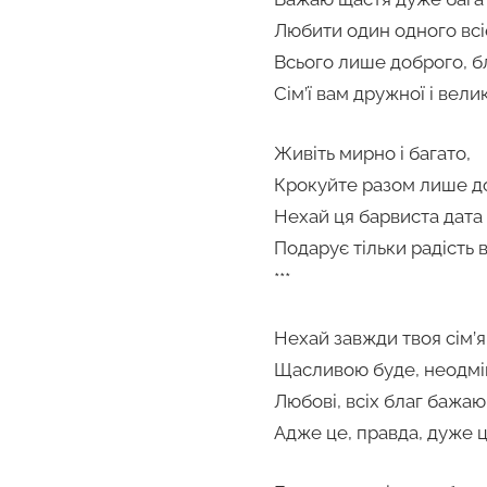
Любити один одного вс
Всього лише доброго, б
Сім’ї вам дружної і велик
Живіть мирно і багато,
Крокуйте разом лише до
Нехай ця барвиста дата
Подарує тільки радість 
***
Нехай завжди твоя сім’я
Щасливою буде, неодмі
Любові, всіх благ бажаю 
Адже це, правда, дуже ц