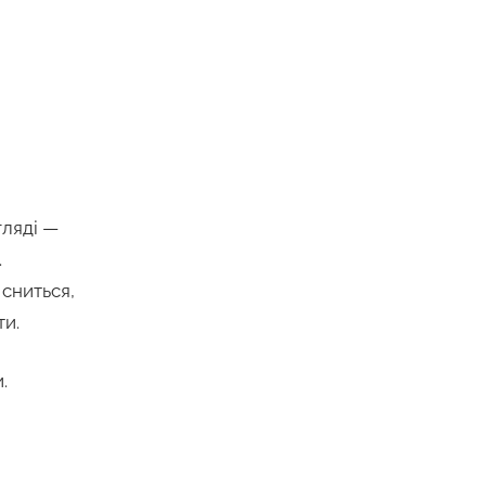
гляді —
.
 сниться,
ти.
.