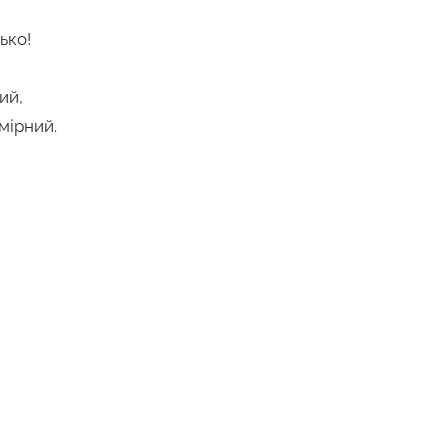
ько!
ий,
мірний.