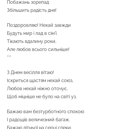
Побажань зорепад
Збільшить радість дня!
Поздоровляю! Нехай завжди
Будуть мир і лад в сім’ї.
Тікають вдалину роки,
Але любов всього сильніше!
***
З Днем весілля вітаю!
Іскриться щастям нехай союз,
Любов нехай ніжно оточує,
Щоб міцніше не було на світі уз.
Бажаю вам безтурботного спокою
І радощів величезний багаж.
Бажаю літньої на серці спеки,