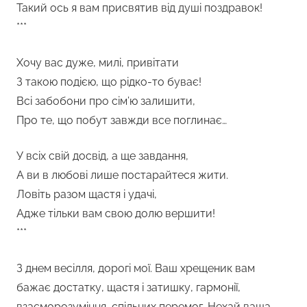
Такий ось я вам присвятив від душі поздравок!
***
Хочу вас дуже, милі, привітати
З такою подією, що рідко-то буває!
Всі забобони про сім’ю залишити,
Про те, що побут завжди все поглинає…
У всіх свій досвід, а ще завдання,
А ви в любові лише постарайтеся жити.
Ловіть разом щастя і удачі,
Адже тільки вам свою долю вершити!
***
З днем весілля, дорогі мої. Ваш хрещеник вам
бажає достатку, щастя і затишку, гармонії,
взаєморозуміння, спільних перемог. Нехай ваша