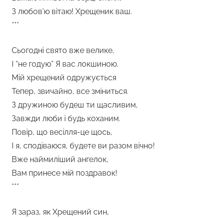
З любов’ю вітаю! Хрещеник ваш.
***
Сьогодні свято вже велике,
І “не годую” Я вас локшиною.
Мій хрещений одружується
Тепер, звичайно, все зміниться.
З дружиною будеш ти щасливим,
Завжди люби і будь коханим.
Повір, що весілля-це щось,
І я, сподіваюся, будете ви разом вічно!
Вже наймиліший ангелок,
Вам принесе мій поздравок!
***
Я зараз, як Хрещений син,