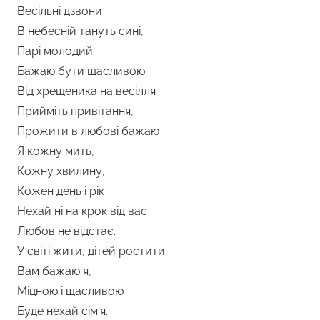
Весільні дзвони
В небесній тануть сині,
Парі молодий
Бажаю бути щасливою.
Від хрещеника на весілля
Прийміть привітання,
Прожити в любові бажаю
Я кожну мить,
Кожну хвилину,
Кожен день і рік
Нехай ні на крок від вас
Любов не відстає.
У світі жити, дітей ростити
Вам бажаю я,
Міцною і щасливою
Буде нехай сім’я.