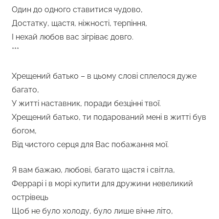
Один до одного ставитися чудово,
Достатку, щастя, ніжності, терпіння,
І нехай любов вас зігріває довго.
***
Хрещений батько – в цьому слові сплелося дуже
багато,
У житті наставник, поради безцінні твої.
Хрещений батько, ти подарований мені в житті був
богом,
Від чистого серця для Вас побажання мої.
Я вам бажаю, любові, багато щастя і світла,
Феррарі і в морі купити для дружини невеликий
острівець
Щоб не було холоду, було лише вічне літо,