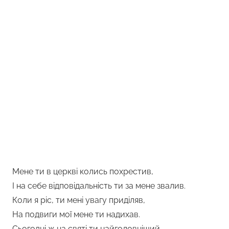
Мене ти в церкві колись похрестив,
І на себе відповідальність ти за мене звалив.
Коли я ріс, ти мені увагу приділяв,
На подвиги мої мене ти надихав.
Сьогодні ж на святі ти найголовніший,