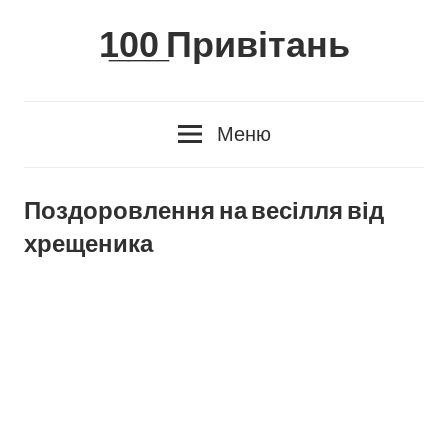
Skip
1̲0̲0̲ Привітань
to
content
Меню
Поздоровлення на весілля від
хрещеника