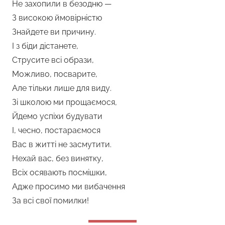
Не захопили в безодню —
З високою ймовірністю
Знайдете ви причину.
І з біди дістанете,
Струсите всі образи,
Можливо, посварите,
Але тільки лише для виду.
Зі школою ми прощаємося,
Йдемо успіхи будувати
І, чесно, постараємося
Вас в житті не засмутити.
Нехай вас, без винятку,
Всіх осявають посмішки,
Адже просимо ми вибачення
За всі свої помилки!