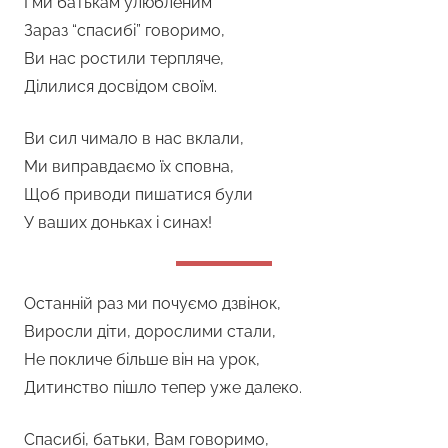
І ми батькам улюбленим
Зараз “спасибі” говоримо,
Ви нас ростили терпляче,
Ділилися досвідом своїм.
Ви сил чимало в нас вклали,
Ми виправдаємо їх сповна,
Щоб приводи пишатися були
У ваших доньках і синах!
Останній раз ми почуємо дзвінок,
Виросли діти, дорослими стали,
Не покличе більше він на урок,
Дитинство пішло тепер уже далеко.
Спасибі, батьки, Вам говоримо,