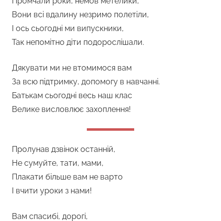
Промчали роки, немов метелики,
Вони всі вдалину незримо полетіли,
І ось сьогодні ми випускники,
Так непомітно діти подорослішали.
Дякувати ми не втомимося вам
За всю підтримку, допомогу в навчанні.
Батькам сьогодні весь наш клас
Велике висловлює захоплення!
Пролунав дзвінок останній,
Не сумуйте, тати, мами,
Плакати більше вам не варто
І вчити уроки з нами!
Вам спасибі, дорогі,