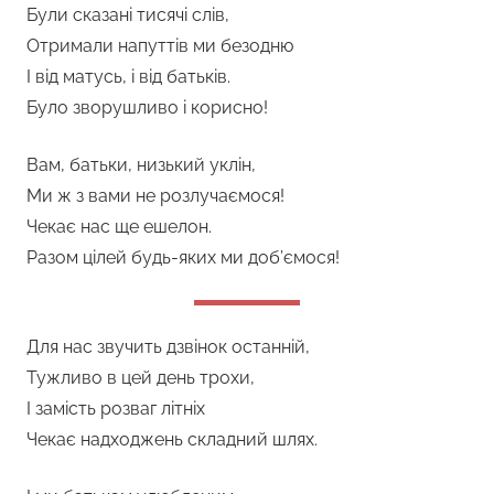
Були сказані тисячі слів,
Отримали напуттів ми безодню
І від матусь, і від батьків.
Було зворушливо і корисно!
Вам, батьки, низький уклін,
Ми ж з вами не розлучаємося!
Чекає нас ще ешелон.
Разом цілей будь-яких ми доб’ємося!
Для нас звучить дзвінок останній,
Тужливо в цей день трохи,
І замість розваг літніх
Чекає надходжень складний шлях.