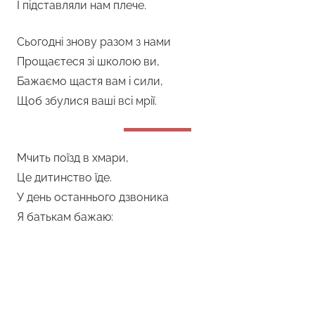
І підставляли нам плече.
Сьогодні знову разом з нами
Прощаєтеся зі школою ви,
Бажаємо щастя вам і сили,
Щоб збулися ваші всі мрії.
Мчить поїзд в хмари,
Це дитинство їде.
У день останнього дзвоника
Я батькам бажаю: