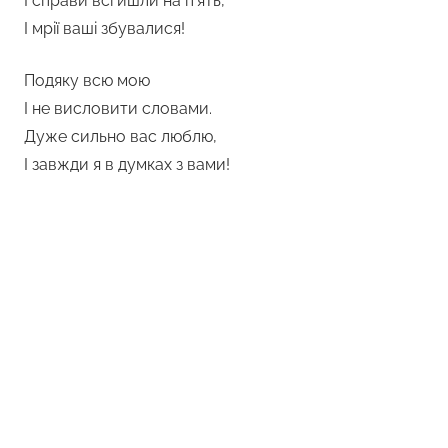
І справи всі йшли на п’ять,
І мрії ваші збувалися!
Подяку всю мою
І не висловити словами.
Дуже сильно вас люблю,
І завжди я в думках з вами!