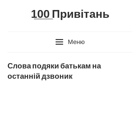
Skip
1̲0̲0̲ Привітань
to
content
Меню
Слова подяки батькам на
останній дзвоник