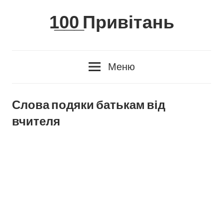
Skip
1̲0̲0̲ Привітань
to
content
Меню
Слова подяки батькам від
вчителя