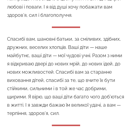
любові і поваги. І я від душі хочу побажати вам
здоров’я, сил і благополуччя.
Спасибі вам, шановні батьки, за сміливих, здібних,
дружних, веселих хлопців. Ваші діти — наше
майбутнє, ваші діти — мої чудові учні. Разом з ними
я відкриваю двері до нових мрій, до нових ідей, до
нових можливостей. Спасибі вам за старанне
виховання дітей, спасибі за те, що вчите їх бути
стійкими, сильними і в той же час добрими,
щирими. Я вірю, що ваші діти багато чого доб’ються
в житті. І я завжди бажаю їм великої удачі, а вам —
терпіння, здоров’я, сил.