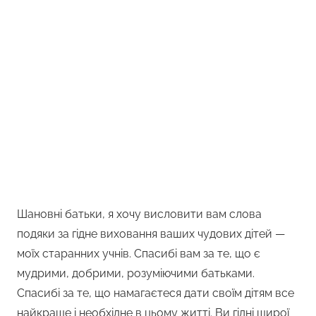
Шановні батьки, я хочу висловити вам слова
подяки за гідне виховання ваших чудових дітей —
моїх старанних учнів. Спасибі вам за те, що є
мудрими, добрими, розуміючими батьками.
Спасибі за те, що намагаєтеся дати своїм дітям все
найкраще і необхідне в цьому житті. Ви гідні щирої