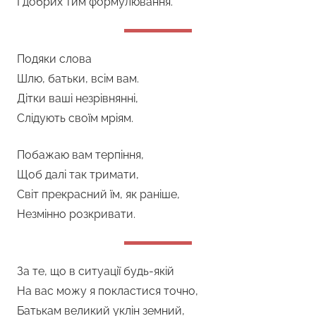
І добрих тим формулювання.
Подяки слова
Шлю, батьки, всім вам.
Дітки ваші незрівнянні,
Слідують своїм мріям.
Побажаю вам терпіння,
Щоб далі так тримати,
Світ прекрасний їм, як раніше,
Незмінно розкривати.
За те, що в ситуації будь-якій
На вас можу я покластися точно,
Батькам великий уклін земний,