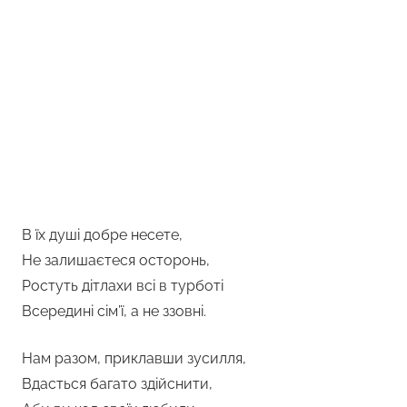
В їх душі добре несете,
Не залишаєтеся осторонь,
Ростуть дітлахи всі в турботі
Всередині сім’ї, а не ззовні.
Нам разом, приклавши зусилля,
Вдасться багато здійснити,