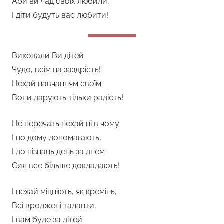
Аби ви чад своїх любили,
І діти будуть вас любити!
Виховали Ви дітей
Чудо, всім на заздрість!
Нехай навчанням своїм
Вони дарують тільки радість!
Не перечать нехай ні в чому
І по дому допомагають,
І до пізнань день за днем
Сил все більше докладають!
І нехай міцніють, як кремінь,
Всі вроджені таланти,
І вам буде за дітей