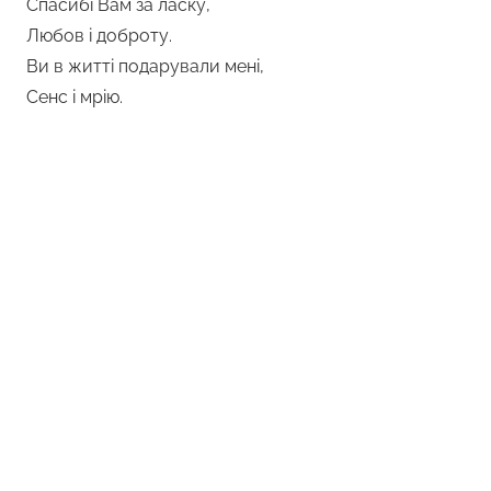
Спасибі Вам за ласку,
Любов і доброту.
Ви в житті подарували мені,
Сенс і мрію.