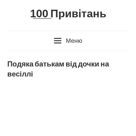
Skip
1̲0̲0̲ Привітань
to
content
Меню
Подяка батькам від дочки на
весіллі