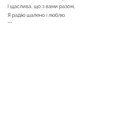
І щаслива, що з вами разом,
Я радію шалено і люблю.
***