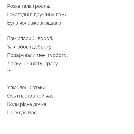
Розквітала і росла.
І сьогодні в дружини вами
Була чоловікові віддана.
Вам спасибі, дорогі,
За любов і доброту.
Подарували мені турботу,
Ласку, ніжність, красу.
***
Улюблені батьки,
Ось і настав той час,
Коли рідна дочка,
Покидає Вас.