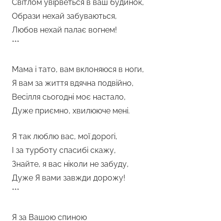
Світлом увірветься в ваш будинок,
Образи нехай забуваються,
Любов нехай палає вогнем!
***
Мама і тато, вам вклоняюся в ноги,
Я вам за життя вдячна подвійно,
Весілля сьогодні моє настало,
Дуже приємно, хвилююче мені.
Я так люблю вас, мої дорогі,
І за турботу спасибі скажу,
Знайте, я вас ніколи не забуду,
Дуже Я вами завжди дорожу!
***
Я за Вашою спиною