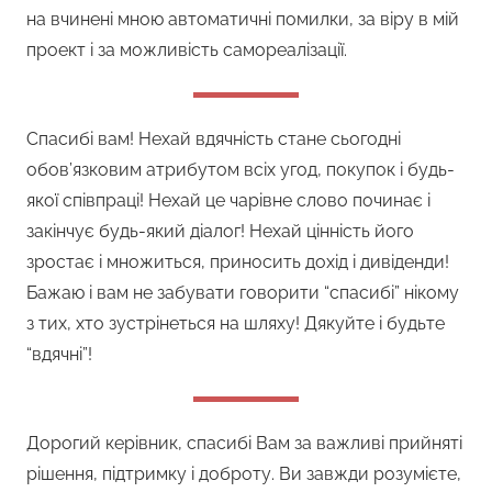
на вчинені мною автоматичні помилки, за віру в мій
проект і за можливість самореалізації.
Спасибі вам! Нехай вдячність стане сьогодні
обов’язковим атрибутом всіх угод, покупок і будь-
якої співпраці! Нехай це чарівне слово починає і
закінчує будь-який діалог! Нехай цінність його
зростає і множиться, приносить дохід і дивіденди!
Бажаю і вам не забувати говорити “спасибі” нікому
з тих, хто зустрінеться на шляху! Дякуйте і будьте
“вдячні”!
Дорогий керівник, спасибі Вам за важливі прийняті
рішення, підтримку і доброту. Ви завжди розумієте,