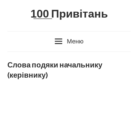
Skip
1̲0̲0̲ Привітань
to
content
Меню
Слова подяки начальнику
(керівнику)