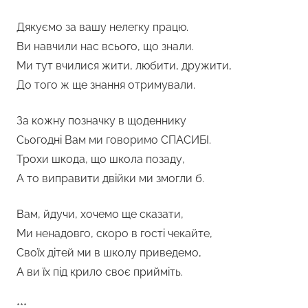
Дякуємо за вашу нелегку працю.
Ви навчили нас всього, що знали.
Ми тут вчилися жити, любити, дружити,
До того ж ще знання отримували.
За кожну позначку в щоденнику
Сьогодні Вам ми говоримо СПАСИБІ.
Трохи шкода, що школа позаду,
А то виправити двійки ми змогли б.
Вам, йдучи, хочемо ще сказати,
Ми ненадовго, скоро в гості чекайте,
Своїх дітей ми в школу приведемо,
А ви їх під крило своє прийміть.
***