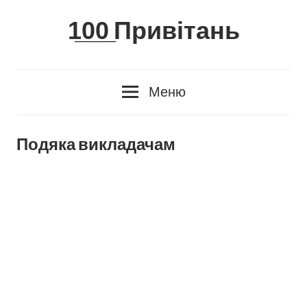
Skip
1̲0̲0̲ Привітань
to
content
Меню
Подяка викладачам