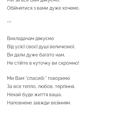
Обійнятися з вами дуже хочемо.
***
Викладачам дякуємо
Від усієї своєї душі величезної,
Ви дали дуже багато нам,
Не стійте в куточку ви скромно!
Ми Вам “спасибі ” говоримо
За все тепло, любов, терпіння,
Нехай буде життя ваша,
Наповнене завжди везінням.