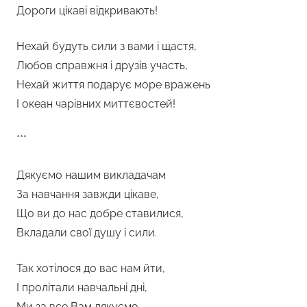
Дороги цікаві відкривають!
Нехай будуть сили з вами і щастя,
Любов справжня і друзів участь,
Нехай життя подарує море вражень
І океан чарівних миттєвостей!
***
Дякуємо нашим викладачам
За навчання завжди цікаве,
Що ви до нас добре ставилися,
Вкладали свої душу і сили.
Так хотілося до вас нам йти,
І пролітали навчальні дні,
Ми за все Вам дякуємо,