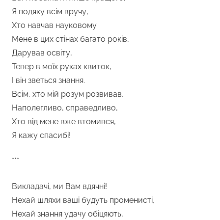
Я подяку всім вручу,
Хто навчав науковому
Мене в цих стінах багато років,
Дарував освіту,
Тепер в моїх руках квиток,
І він зветься знання.
Всім, хто мій розум розвивав,
Наполегливо, справедливо,
Хто від мене вже втомився,
Я кажу спасибі!
***
Викладачі, ми Вам вдячні!
Нехай шляхи ваші будуть променисті,
Нехай знання удачу обіцяють,