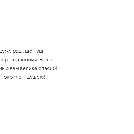
дуже раді, що наші
і справедливими. Ваша
римо вам велике спасибі.
і і окрилені душею!