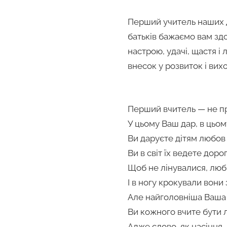
Перший учитель наших ді
батьків бажаємо вам здо
настрою, удачі, щастя і
внесок у розвиток і вих
Перший вчитель — не п
У цьому Ваш дар, в цьо
Ви даруєте дітям любов 
Ви в світ їх ведете доро
Щоб не лінувалися, люб
І в ногу крокували вони 
Але найголовніша Ваша
Ви кожного вчите бути
Адже слово, як насіння, 