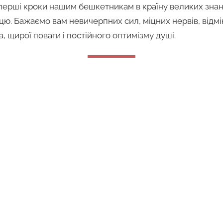
ерші кроки нашим бешкетникам в країну великих знань і
ацю. Бажаємо вам невичерпних сил, міцних нервів, відмі
а, щирої поваги і постійного оптимізму душі.