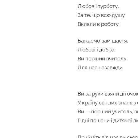
Любов і турботу,
За те, що всю душу
Вклали в роботу.
Бажаємо вам щастя,
Любові і добра,
Ви перший вчитель
Для нас назавжди.
Ви за руки взяли діточо
У країну світлих знань 
Ви — перший учитель, ви
Гідні пошани і дитячої л
Прийміть від нас ви сьог