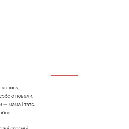
к колись,
з собою повели.
 — мама і тато,
юбові.
одні спасибі,