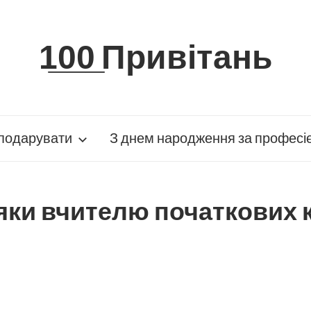
1̲0̲0̲ Привітань
подарувати
З днем народження за професі
ки вчителю початкових к