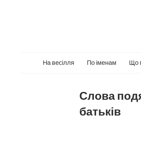
Skip
to
content
На весілля
По іменам
Що 
Слова подя
батьків