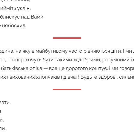
ийміть уклін,
блискує над Вами,
 небосхил.
ина, на яку в майбутньому часто рівняються діти. І ми 
Вас, і тепер хочуть бути такими ж добрими, розумними 
і батьківська опіка — все це дорогого коштує, і ми гово
х і вихованих хлопчаків і дівчат! Будьте здорові, сильн
зати,
и
и,
ли.