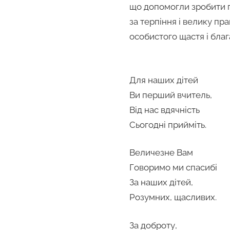
що допомогли зробити п
за терпіння і велику пр
особистого щастя і благ
Для наших дітей
Ви перший вчитель,
Від нас вдячність
Сьогодні прийміть.
Величезне Вам
Говоримо ми спасибі
За наших дітей,
Розумних, щасливих.
За доброту,