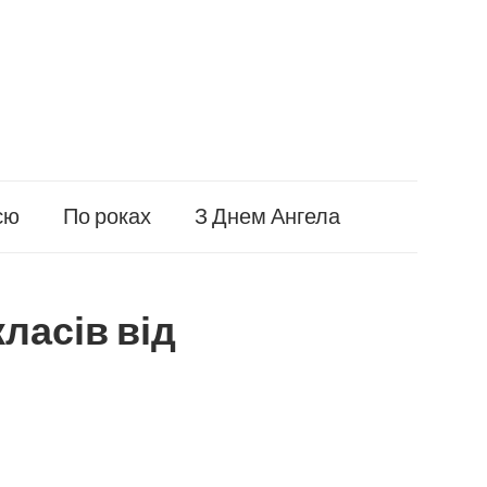
єю
По роках
З Днем Ангела
ласів від