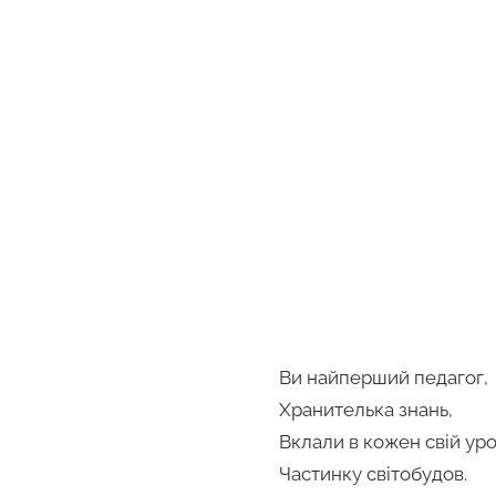
Ви найперший педагог,
Хранителька знань,
Вклали в кожен свій ур
Частинку світобудов.