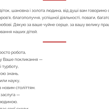
ток, шановна і золота людина, від душі вам говоримо спа
ров’я, благополуччя, успішної діяльності, поваги, багат
 любові. Дякую за ваше чуйне серце, за вашу велику пр
овання наших дітей.
росто робота,
му Ваше покликання —
і турботу,
гою знань,
или науку,
з новим століттям.
 заслуга —
 людиною.
дає свої сходи: