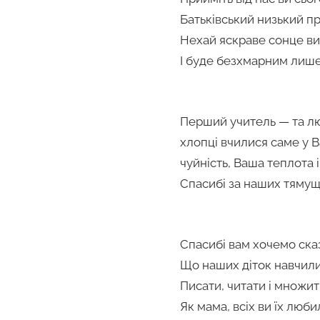
Батьківський низький пр
Нехай яскраве сонце ви
І буде безхмарним лише
Перший учитель — та люд
хлопці вчилися саме у 
чуйність, Ваша теплота 
Спасибі за наших тямущи
Спасибі вам хочемо ска
Що наших діток навчил
Писати, читати і множит
Як мама, всіх ви їх люби