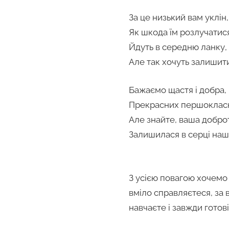
За це низький вам уклін,
Як шкода їм розлучатис
Йдуть в середню ланку,
Але так хочуть залишит
Бажаємо щастя і добра,
Прекрасних першокласн
Але знайте, ваша добро
Залишилася в серці наш
З усією повагою хочемо 
вміло справляєтеся, за 
навчаєте і завжди готов