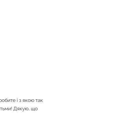
обите і з якою так
ітьми! Дякую, що