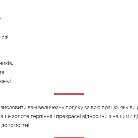
я,
ися!
иків,
та
ому!
висловити вам величезну подяку за всю працю, яку ви р
ваше золоте терпіння і прекрасні відносини з нашими д
і допомогти!