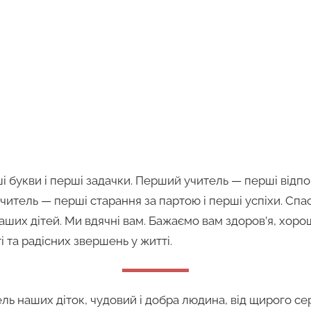
букви і перші задачки. Перший учитель — перші відпов
итель — перші старання за партою і перші успіхи. Спа
наших дітей. Ми вдячні вам. Бажаємо вам здоров’я, хоро
ті та радісних звершень у житті.
ль наших діток, чудовий і добра людина, від щирого се