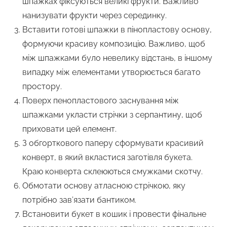
шпажках фіксуються великі фрукти. Важливо
нанизувати фрукти через серединку.
Вставити готові шпажки в пінопластову основу,
формуючи красиву композицію. Важливо, щоб
між шпажками було невелику відстань, в іншому
випадку між елементами утворюється багато
простору.
Поверх пенопластового заснування між
шпажками укласти стрічки з серпантину, щоб
приховати цей елемент.
З обгорткового паперу сформувати красивий
конверт, в який вкластися заготівля букета.
Краю конверта склеюються смужками скотчу.
Обмотати основу атласною стрічкою, яку
потрібно зав’язати бантиком.
Встановити букет в кошик і провести фінальне