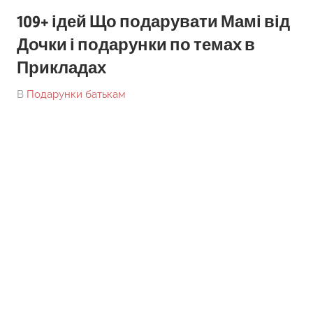
109+ ідей Що подарувати Мамі від
Дочки і подарунки по темах в
Прикладах
On
By
В
Подарунки батькам
tarick