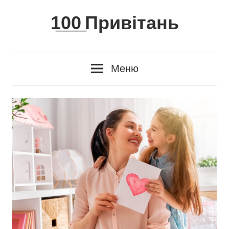
Skip
1̲0̲0̲ Привітань
to
content
Меню