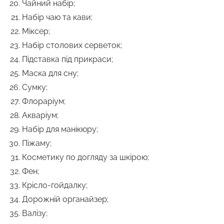
Чайний набір;
Набір чаю та кави;
Міксер;
Набір столових серветок;
Підставка під прикраси;
Маска для сну;
Сумку;
Флораріум;
Акваріум;
Набір для манікюру;
Піжаму;
Косметику по догляду за шкірою;
Фен;
Крісло-гойдалку;
Дорожній органайзер;
Валізу;