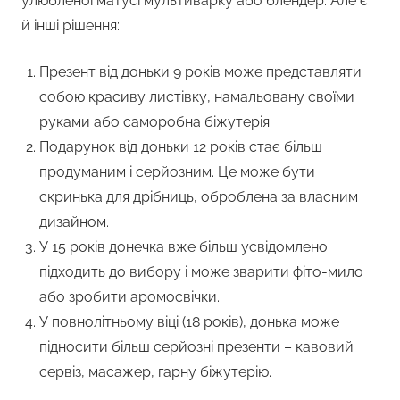
улюбленої матусі мультиварку або блендер. Але є
й інші рішення:
Презент від доньки 9 років може представляти
собою красиву листівку, намальовану своїми
руками або саморобна біжутерія.
Подарунок від доньки 12 років стає більш
продуманим і серйозним. Це може бути
скринька для дрібниць, оброблена за власним
дизайном.
У 15 років донечка вже більш усвідомлено
підходить до вибору і може зварити фіто-мило
або зробити аромосвічки.
У повнолітньому віці (18 років), донька може
підносити більш серйозні презенти – кавовий
сервіз, масажер, гарну біжутерію.