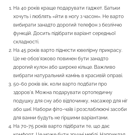
На 40 років краще подарувати гаджет. Батьки
хочуть і люблять «йти в ногу з часом». Не варто
вибирати занадто дорогий телефон з безліччю
функцій. Досить підібрати варіант середньої
складності.
На 45 років варто піднести ювелірну прикрасу.
Це не обов’язково повинен бути занадто
дорогий кулон або широке кільце. Важливо
вибрати натуральний камінь в красивій оправі.
50-60 років вік, коли варто подбати про
здоров’я. Можна подарувати ортопедичну
подушку для сну або відпочинку, масажер для ніг
або шиї. Набори фіто-чаїв і розслаблюючі засоби
для ванни будуть не гіршими варіантами.
На 70-75 років варто підібрати те, що дає
комфорт. Це може бути зручні меблі. Наприклад,