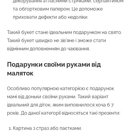
декорування атласними стрічками, серпантином
та обгортковим папером. Це допоможе
приховати дефекти або недоліки.
Такий букет стане ідеальним подарунком на свято.
Такий букет швидко не зів’яне і зможе стати
відмінним доповненням до чаювання.
Подарунки своїми руками від
маляток
Особливо популярною категорією є подарунок
мамі від доньки своїми руками. Такий варіант
ідеальний для діток, яким виповнилося хоча б 7
років. До даної категорії відносяться такі презенти:
Картина з страз або паєтками.