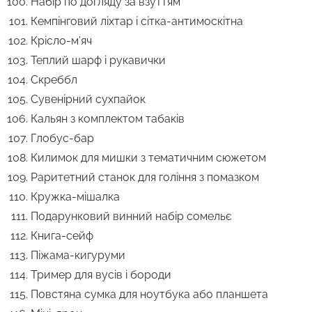
Набір по догляду за взуттям
Кемпінговий ліхтар і сітка-антимоскітна
Крісло-м’яч
Теплий шарф і рукавички
Скреббл
Сувенірний сухпайок
Кальян з комплектом табаків
Глобус-бар
Килимок для мишки з тематичним сюжетом
Раритетний станок для гоління з помазком
Кружка-мішалка
Подарунковий винний набір сомельє
Книга-сейф
Піжама-кигуруми
Тример для вусів і бороди
Повстяна сумка для ноутбука або планшета