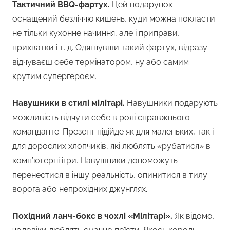
Тактичний BBQ-фартух.
Цей подарунок
оснащений безліччю кишень, куди можна покласти
не тільки кухонне начиння, але і приправи,
прихватки і т. д. Одягнувши такий фартух, відразу
відчуваєш себе термінатором, ну або самим
крутим супергероєм.
Навушники в стилі мілітарі.
Навушники подарують
можливість відчути себе в ролі справжнього
команданте. Презент підійде як для маленьких, так і
для дорослих хлопчиків, які люблять «рубатися» в
комп’ютерні ігри. Навушники допоможуть
перенестися в іншу реальність, опинитися в тилу
ворога або непрохідних джунглях.
Похідний ланч-бокс в чохлі «Мілітарі».
Як відомо,