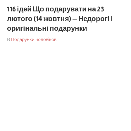
116 ідей Що подарувати на 23
лютого (14 жовтня) — Недорогі і
оригінальні подарунки
On
By
В
Подарунки чоловікові
tarick