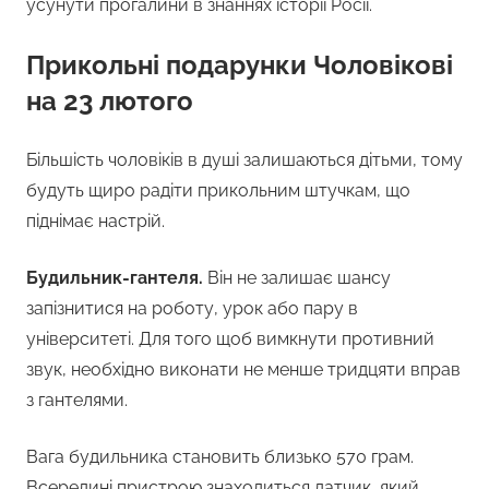
усунути прогалини в знаннях історії Росії.
Прикольні подарунки Чоловікові
на 23 лютого
Більшість чоловіків в душі залишаються дітьми, тому
будуть щиро радіти прикольним штучкам, що
піднімає настрій.
Будильник-гантеля.
Він не залишає шансу
запізнитися на роботу, урок або пару в
університеті. Для того щоб вимкнути противний
звук, необхідно виконати не менше тридцяти вправ
з гантелями.
Вага будильника становить близько 570 грам.
Всередині пристрою знаходиться датчик, який