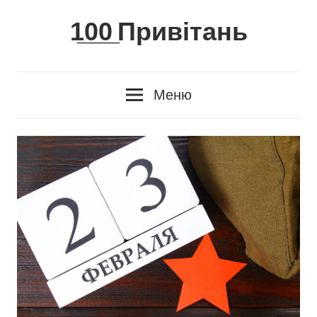
Skip
1̲0̲0̲ Привітань
to
content
Меню