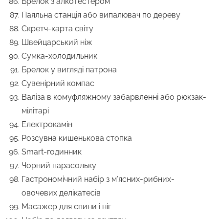
Брелок з алкотестером
Паяльна станція або випалювач по дереву
Скретч-карта світу
Швейцарський ніж
Сумка-холодильник
Брелок у вигляді патрона
Сувенірний компас
Валіза в комуфляжному забарвленні або рюкзак-
мілітарі
Електрокамін
Розсувна кишенькова стопка
Smart-годинник
Чорний парасольку
Гастрономічний набір з м’ясних-рибних-
овочевих делікатесів
Масажер для спини і ніг