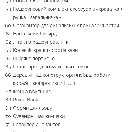
Пивна бочка з краником
Подарунковий комплект аксесуарів «краватка +
ручка + запальничка»
Органайзер для рибальських приналежностей
Настільний більярд
Літак на радіоуправлінні
Колекція кращих сортів кави
Шкіряне портмоне
Гриль-прес для смаження стейків
Дерев’яні 3Д конструктори (поїзда, роботи,
кораблі, квадроцикли і т. д.)
Іменна візитниця
PowerBank
Форми для льоду
Сувенірні шашки-шахи
Еспандер або гантелі