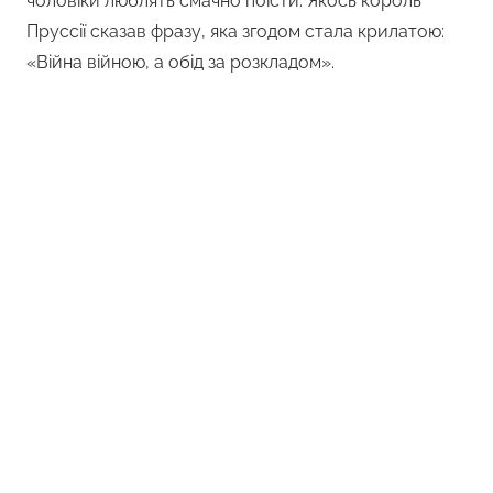
чоловіки люблять смачно поїсти. Якось король
Пруссії сказав фразу, яка згодом стала крилатою:
«Війна війною, а обід за розкладом».