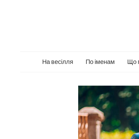
Skip
to
content
На весілля
По іменам
Що 