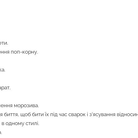
ети.
ення поп-корну.
а.
рат.
ення морозива.
я биття, щоб бити їх під час сварок і з’ясування відносин
в одному стилі.
.