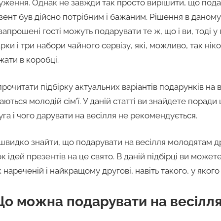
уження. Однак не завжди так просто вирішити, що подар
зент був дійсно потрібним і бажаним. Рішення в даном
апрошені гості можуть подарувати те ж, що і ви, тоді у
ки і три набори чайного сервізу, які, можливо, так ніко
ати в коробці.
прочитати підбірку актуальних варіантів подарунків на 
аються молодій сім’ї. У даній статті ви знайдете порад
га і чого дарувати на весілля не рекомендується.
 швидко знайти, що подарувати на весілля молодятам д
 ідей презентів на це свято. В даній підбірці ви може
нареченій і найкращому другові, навіть такого, у якого 
 Що можна подарувати на весілля