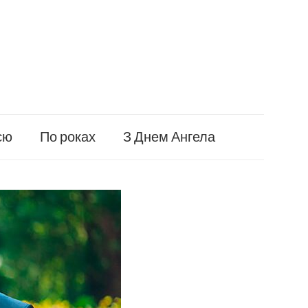
єю
По роках
З Днем Ангела