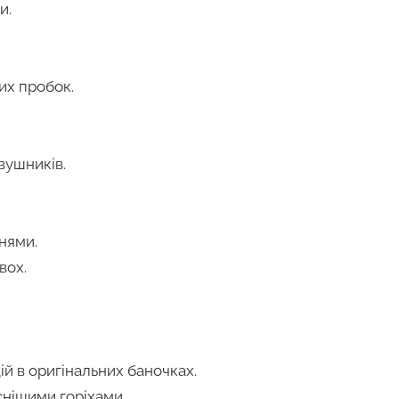
и.
их пробок.
вушників.
нями.
вох.
ій в оригінальних баночках.
снішими горіхами.