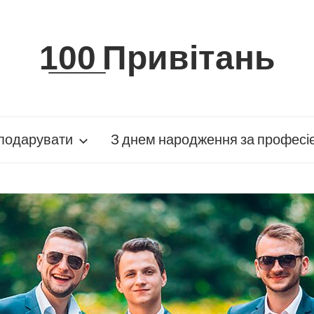
1̲0̲0̲ Привітань
подарувати
З днем народження за професі