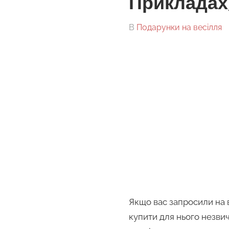
Прикладах)
On
By
В
Подарунки на весілля
tarick
Якщо вас запросили на 
купити для нього незви