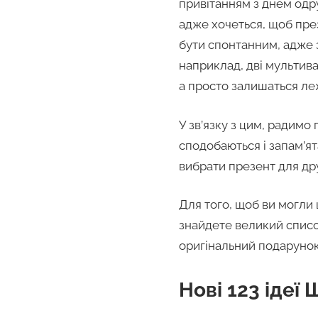
привітанням з днем одр
адже хочеться, щоб пре
бути спонтанним, адже з
наприклад, дві мультивар
а просто залишаться леж
У зв’язку з цим, радимо 
сподобаються і запам’ят
вибрати презент для дру
Для того, щоб ви могли
знайдете великий список
оригінальний подарунок 
Нові 123 ідеї