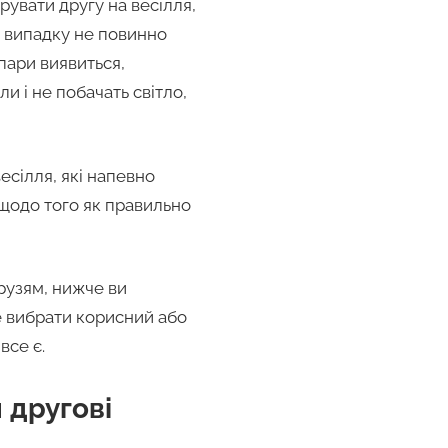
увати другу на весілля,
у випадку не повинно
 пари виявиться,
ли і не побачать світло,
весілля, які напевно
и щодо того як правильно
рузям, нижче ви
те вибрати корисний або
все є.
 другові