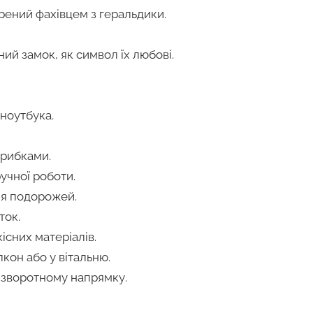
рений фахівцем з геральдики.
й замок, як символ їх любові.
ноутбука.
 рибками.
учної роботи.
я подорожей.
ток.
кісних матеріалів.
лкон або у вітальню.
 зворотному напрямку.