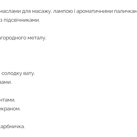
 маслами для масажу, лампою і ароматичними паличкам
з підсвічниками.
агородного металу.
солодку вату.
вами.
нтами.
екраном.
арбничка.