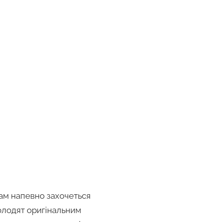
вам напевно захочеться
олодят оригінальним