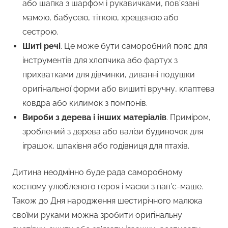
або шапка з шарфом і рукавичками, пов’язані
мамою, бабусею, тіткою, хрещеною або
сестрою.
Шиті речі
. Це може бути саморобний пояс для
інструментів для хлопчика або фартух з
прихватками для дівчинки, диванні подушки
оригінальної форми або вишиті вручну, клаптева
ковдра або килимок з помпонів.
Вироби з дерева і інших матеріалів
. Приміром,
зроблений з дерева або валізи будиночок для
іграшок, шпаківня або годівниця для птахів.
Дитина неодмінно буде рада саморобному
костюму улюбленого героя і маски з пап’є-маше.
Також до Дня народження шестирічного малюка
своїми руками можна зробити оригінальну