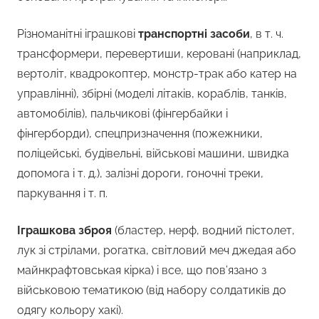
Різноманітні іграшкові
транспортні засоби
, в т. ч.
трансформери, перевертиши, керовані (наприклад,
вертоліт, квадрокоптер, монстр-трак або катер на
управлінні), збірні (моделі літаків, кораблів, танків,
автомобілів), пальчикові (фінгербайки і
фінгерборди), спецпризначення (пожежники,
поліцейські, будівельні, військові машини, швидка
допомога і т. д.), залізні дороги, гоночні треки,
паркування і т. п.
Іграшкова зброя
(бластер, нерф, водний пістолет,
лук зі стрілами, рогатка, світловий меч джедая або
майнкрафтовськая кірка) і все, що пов’язано з
військовою тематикою (від набору солдатиків до
одягу кольору хакі).