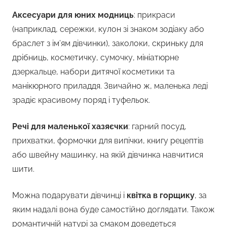
Аксесуари для юних модниць
: прикраси
(наприклад, сережки, кулон зі знаком зодіаку або
браслет з ім’ям дівчинки), заколоки, скриньку для
дрібниць, косметичку, сумочку, мініатюрне
дзеркальце, набори дитячої косметики та
манікюрного приладдя. Звичайно ж, маленька леді
зрадіє красивому поряд і туфельок.
Речі для маленької хазяєчки
: гарний посуд,
прихватки, формочки для випічки, книгу рецептів
або швейну машинку, на якій дівчинка навчитися
шити.
Можна подарувати дівчинці і
квітка в горщику
, за
яким надалі вона буде самостійно доглядати. Також
романтичній натурі за смаком доведеться