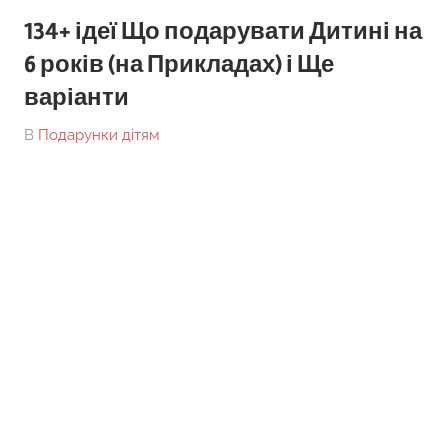
134+ ідеї Що подарувати Дитині на
6 років (на Прикладах) і Ще
варіанти
On
By
В
Подарунки дітям
tarick