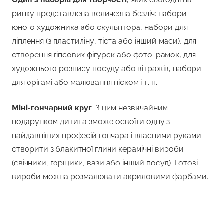
ринку представлена величезна безліч: набори
юного художника або скульптора, набори для
ліплення (з пластиліну, тіста або інший маси), для
створення гіпсових фігурок або фото-рамок, для
художнього розпису посуду або вітражів, набори
для орігамі або малювання піском і т. п.
Міні-гончарний круг
. З цим незвичайним
подарунком дитина зможе освоїти одну з
найдавніших професій гончара і власними руками
створити з блакитної глини керамічні вироби
(свічники, горщики, вази або інший посуд). Готові
вироби можна розмалювати акриловими фарбами.