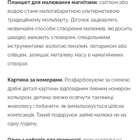
Планшет для малювання магнітами
, світлом або
водою стане малогабаритною альтернативою
традиційному мольберту. Діточок зацікавлять
незвичайні способи створення малюнків, які досить
швидко зникають з поверхні, спеціальними
інструментами: вологою пензлем, ліхтариком або
олівцем, залишає металеву масу в намагнічених
отворах.
Картина за номерами.
Розфарбовуючи за схемою
дрібні деталі картини відповідним певним номером
кольором, дитина зможе осягнути таємниці
живопису і побачити, як вимальовується цілісна
композиція. Такий подарунок займе малюка не на
одну годину.
Один з наборів для творчості
, яких сьогодні на