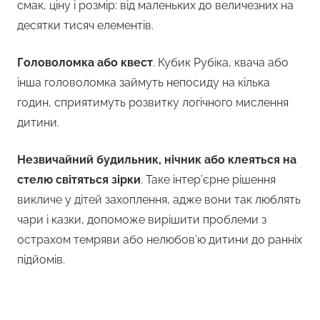
смак, ціну і розмір: від маленьких до величезних на
десятки тисяч елементів.
Головоломка або квест
. Кубик Рубіка, квача або
інша головоломка займуть непосиду на кілька
годин, сприятимуть розвитку логічного мислення
дитини.
Незвичайний будильник, нічник або клеяться на
стелю світяться зірки
. Таке інтер’єрне рішення
викличе у дітей захоплення, адже вони так люблять
чари і казки, допоможе вирішити проблеми з
острахом темряви або нелюбов’ю дитини до ранніх
підйомів.