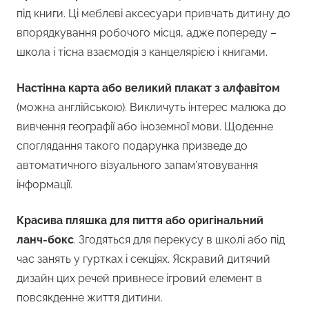
під книги. Ці меблеві аксесуари привчать дитину до
впорядкування робочого місця, адже попереду –
школа і тісна взаємодія з канцелярією і книгами.
Настінна карта або великий плакат з алфавітом
(можна англійською). Викличуть інтерес малюка до
вивчення географії або іноземної мови. Щоденне
споглядання такого подарунка призведе до
автоматичного візуального запам’ятовування
інформації.
Красива пляшка для пиття або оригінальний
ланч-бокс
. Згодяться для перекусу в школі або під
час занять у гуртках і секціях. Яскравий дитячий
дизайн цих речей привнесе ігровий елемент в
повсякденне життя дитини.