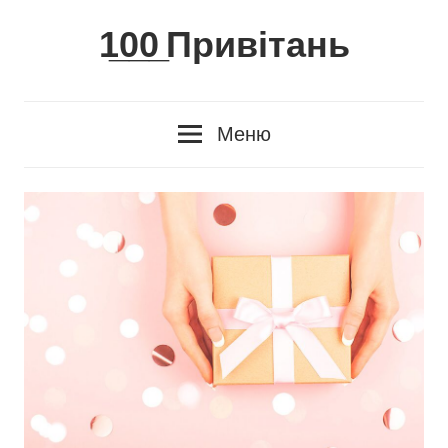
Skip
1̲0̲0̲ Привітань
to
content
Меню