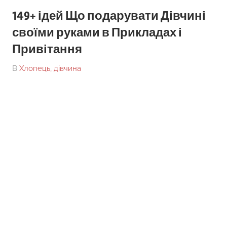
149+ ідей Що подарувати Дівчині
своїми руками в Прикладах і
Привітання
On
By
В
Хлопець, дівчина
tarick