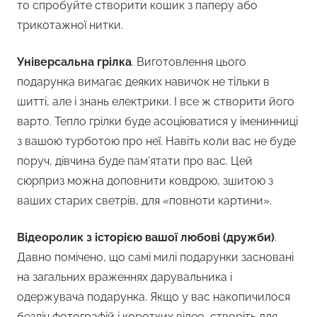
то спробуйте створити кошик з паперу або
трикотажної нитки.
Універсальна грілка
. Виготовлення цього
подарунка вимагає деяких навичок не тільки в
шитті, але і знань електрики. І все ж створити його
варто. Тепло грілки буде асоціюватися у іменинниці
з вашою турботою про неї. Навіть коли вас не буде
поруч, дівчина буде пам’ятати про вас. Цей
сюрприз можна доповнити ковдрою, зшитою з
ваших старих светрів, для «повноти картини».
Відеоролик з історією вашої любові (дружби)
.
Давно помічено, що самі милі подарунки засновані
на загальних враженнях дарувальника і
одержувача подарунка. Якщо у вас накопичилося
безліч фотографій і коротких відео, створіть для