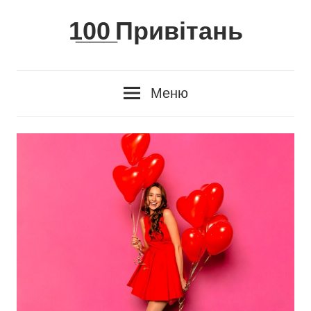
Skip
1̲0̲0̲ Привітань
to
content
Меню