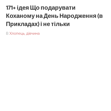
171+ ідея Що подарувати
Коханому на День Народження (в
Прикладах) і не тільки
On
By
В
Хлопець, дівчина
tarick