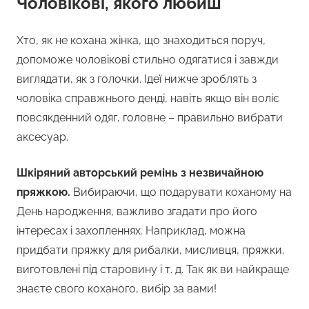
Чоловікові, якого любиш
Хто, як не кохана жінка, що знаходиться поруч,
допоможе чоловікові стильно одягатися і завжди
виглядати, як з голочки. Ідеї нижче зроблять з
чоловіка справжнього денді, навіть якщо він воліє
повсякденний одяг, головне – правильно вибрати
аксесуар.
Шкіряний авторський ремінь з незвичайною
пряжкою.
Вибираючи, що подарувати коханому на
День народження, важливо згадати про його
інтересах і захопленнях. Наприклад, можна
придбати пряжку для рибалки, мисливця, пряжки,
виготовлені під старовину і т. д. Так як ви найкраще
знаєте свого коханого, вибір за вами!