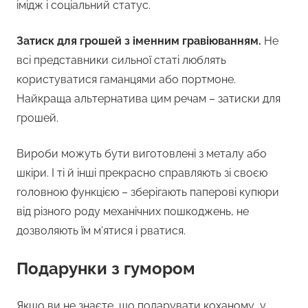
імідж і соціальний статус.
Затиск для грошей з іменним гравіюванням.
Не
всі представники сильної статі люблять
користуватися гаманцями або портмоне.
Найкраща альтернатива цим речам – затиски для
грошей.
Вироби можуть бути виготовлені з металу або
шкіри. І ті й інші прекрасно справляють зі своєю
головною функцією – зберігають паперові купюри
від різного роду механічних пошкоджень, не
дозволяють їм м’ятися і рватися.
Подарунки з гумором
Якщо ви не знаєте, що подарувати коханому, у