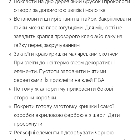
Покласти на дно дерев’яний брусок і проколоти
отвори за допомогою цвяхів і молотка.
Встановити штирі з гвинтів і гайок. Закріплювати
гайки можна плоскогубцями. Для міцності не
завадить крапля прозорого клею або лаку на
гайку перед закручуванням.
Заклеїти краю кришки малярським скотчем.
Приклеїти до неї термоклеєм декоративні
елементи. Пустоти заповнити м’ятими
серветками. Їх приклеїти на клей ПВА.
По тому ж алгоритму прикрасити бокові
сторони коробки.
Покрити готову заготовку кришки і самої
коробки акриловою фарбою в 2 шари. Дати
просохнути.
Рельєфні елементи підфарбувати чорною