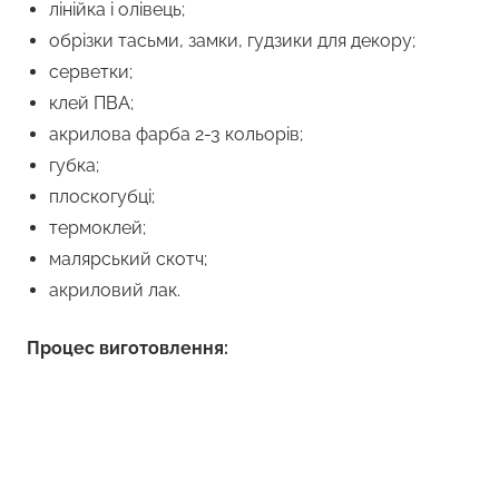
лінійка і олівець;
обрізки тасьми, замки, гудзики для декору;
серветки;
клей ПВА;
акрилова фарба 2-3 кольорів;
губка;
плоскогубці;
термоклей;
малярський скотч;
акриловий лак.
Процес виготовлення: