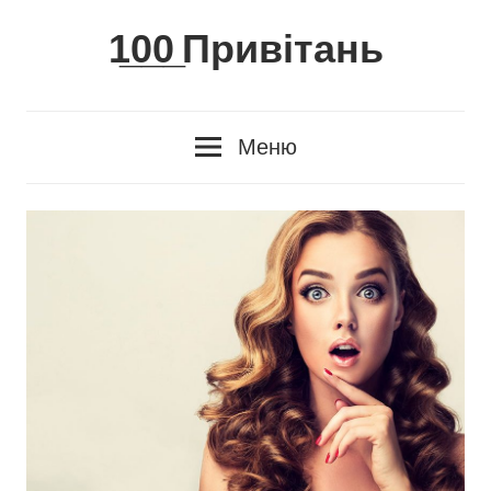
Skip
1̲0̲0̲ Привітань
to
content
Меню