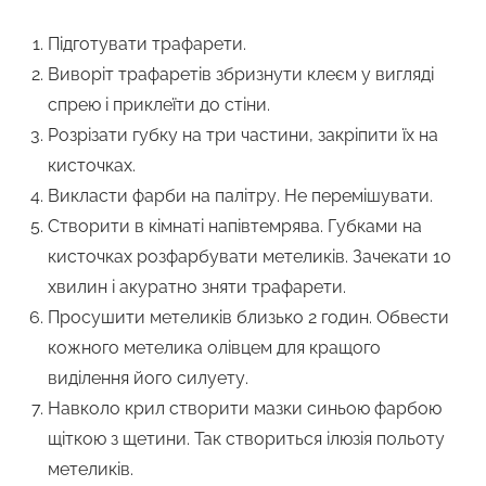
Підготувати трафарети.
Виворіт трафаретів збризнути клеєм у вигляді
спрею і приклеїти до стіни.
Розрізати губку на три частини, закріпити їх на
кисточках.
Викласти фарби на палітру. Не перемішувати.
Створити в кімнаті напівтемрява. Губками на
кисточках розфарбувати метеликів. Зачекати 10
хвилин і акуратно зняти трафарети.
Просушити метеликів близько 2 годин. Обвести
кожного метелика олівцем для кращого
виділення його силуету.
Навколо крил створити мазки синьою фарбою
щіткою з щетини. Так створиться ілюзія польоту
метеликів.