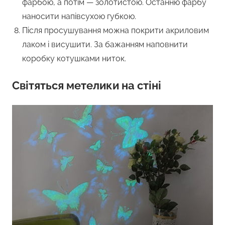
фарбою, а потім — золотистою. Останню фарбу
наносити напівсухою губкою.
Після просушування можна покрити акриловим
лаком і висушити. За бажанням наповнити
коробку котушками ниток.
Світяться метелики на стіні