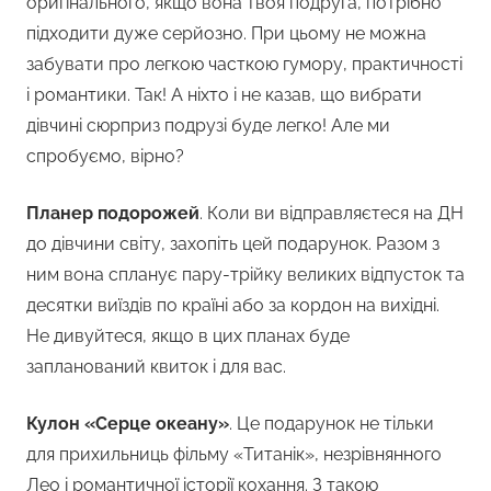
оригінального, якщо вона твоя подруга, потрібно
підходити дуже серйозно. При цьому не можна
забувати про легкою часткою гумору, практичності
і романтики. Так! А ніхто і не казав, що вибрати
дівчині сюрприз подрузі буде легко! Але ми
спробуємо, вірно?
Планер подорожей
. Коли ви відправляєтеся на ДН
до дівчини світу, захопіть цей подарунок. Разом з
ним вона спланує пару-трійку великих відпусток та
десятки виїздів по країні або за кордон на вихідні.
Не дивуйтеся, якщо в цих планах буде
запланований квиток і для вас.
Кулон «Серце океану»
. Це подарунок не тільки
для прихильниць фільму «Титанік», незрівнянного
Лео і романтичної історії кохання. З такою