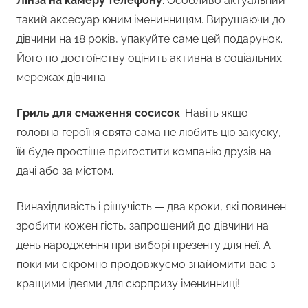
Лінза на камеру телефону
. Особливо актуальний
такий аксесуар юним іменинницям. Вирушаючи до
дівчини на 18 років, упакуйте саме цей подарунок.
Його по достоїнству оцінить активна в соціальних
мережах дівчина.
Гриль для смаження сосисок
. Навіть якщо
головна героїня свята сама не любить цю закуску,
їй буде простіше пригостити компанію друзів на
дачі або за містом.
Винахідливість і рішучість — два кроки, які повинен
зробити кожен гість, запрошений до дівчини на
день народження при виборі презенту для неї. А
поки ми скромно продовжуємо знайомити вас з
кращими ідеями для сюрпризу іменинниці!