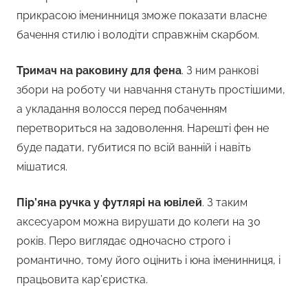
прикрасою іменинниця зможе показати власне
бачення стилю і володіти справжнім скарбом.
Тримач на раковину для фена
. З ним ранкові
збори на роботу чи навчання стануть простішими,
а укладання волосся перед побаченням
перетвориться на задоволення. Нарешті фен не
буде падати, губитися по всій ванній і навіть
мішатися.
Пір’яна ручка у футлярі на ювілей
. З таким
аксесуаром можна вирушати до колеги на 30
років. Перо виглядає одночасно строго і
романтично, тому його оцінить і юна іменинниця, і
працьовита кар’єристка.