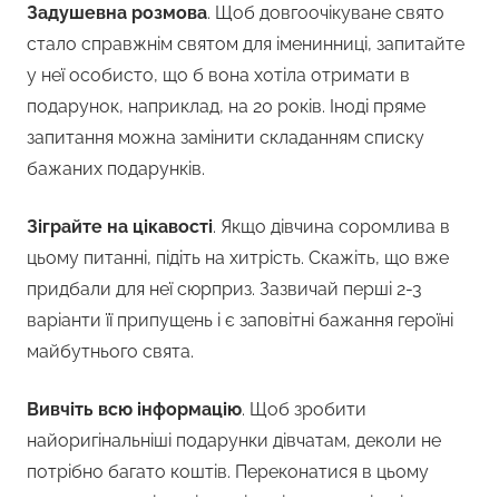
Задушевна розмова
. Щоб довгоочікуване свято
стало справжнім святом для іменинниці, запитайте
у неї особисто, що б вона хотіла отримати в
подарунок, наприклад, на 20 років. Іноді пряме
запитання можна замінити складанням списку
бажаних подарунків.
Зіграйте на цікавості
. Якщо дівчина соромлива в
цьому питанні, підіть на хитрість. Скажіть, що вже
придбали для неї сюрприз. Зазвичай перші 2-3
варіанти її припущень і є заповітні бажання героїні
майбутнього свята.
Вивчіть всю інформацію
. Щоб зробити
найоригінальніші подарунки дівчатам, деколи не
потрібно багато коштів. Переконатися в цьому