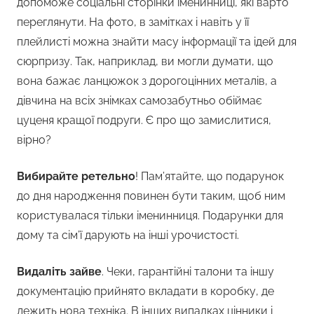
допоможе соціальні сторінки іменинниці, які варто
переглянути. На фото, в замітках і навіть у її
плейлисті можна знайти масу інформації та ідей для
сюрпризу. Так, наприклад, ви могли думати, що
вона бажає ланцюжок з дорогоцінних металів, а
дівчина на всіх знімках самозабутньо обіймає
цуценя кращої подруги. Є про що замислитися,
вірно?
Вибирайте ретельно
! Пам’ятайте, що подарунок
до дня народження повинен бути таким, щоб ним
користувалася тільки іменинниця. Подарунки для
дому та сім’ї дарують на інші урочистості.
Видаліть зайве
. Чеки, гарантійні талони та іншу
документацію прийнято вкладати в коробку, де
лежить нова техніка. В інших випадках цінники і