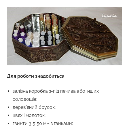
Для роботи знадобиться
:
залізна коробка з-під печива або інших
солодощів;
дерев’яний брусок;
цвях і молоток;
гвинти 3,5*50 мм з гайками;