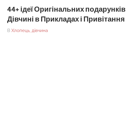
44+ ідеї Оригінальних подарунків
Дівчині в Прикладах і Привітання
On
By
В
Хлопець, дівчина
tarick