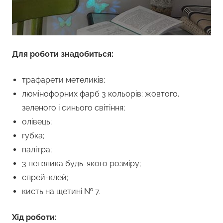
Для роботи знадобиться:
трафарети метеликів;
люмінофорних фарб 3 кольорів: жовтого,
зеленого і синього світіння;
олівець;
губка;
палітра;
3 пензлика будь-якого розміру;
спрей-клей;
кисть на щетині № 7.
Хід роботи: