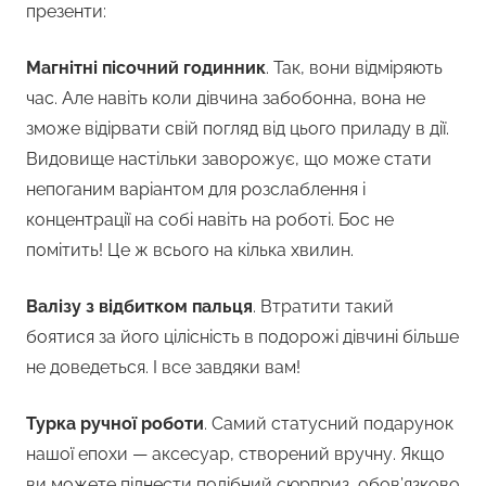
презенти:
Магнітні пісочний годинник
. Так, вони відміряють
час. Але навіть коли дівчина забобонна, вона не
зможе відірвати свій погляд від цього приладу в дії.
Видовище настільки заворожує, що може стати
непоганим варіантом для розслаблення і
концентрації на собі навіть на роботі. Бос не
помітить! Це ж всього на кілька хвилин.
Валізу з відбитком пальця
. Втратити такий
боятися за його цілісність в подорожі дівчині більше
не доведеться. І все завдяки вам!
Турка ручної роботи
. Самий статусний подарунок
нашої епохи — аксесуар, створений вручну. Якщо
ви можете піднести подібний сюрприз, обов’язково