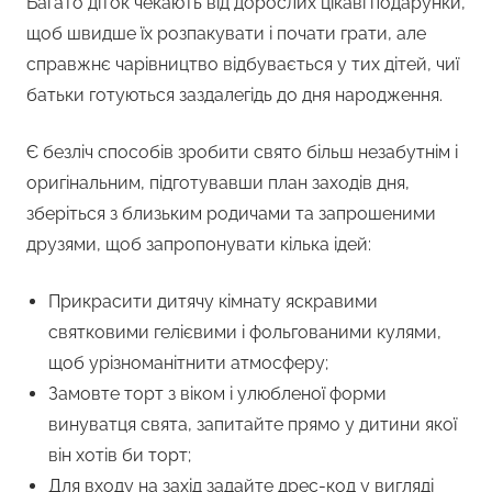
Багато діток чекають від дорослих цікаві подарунки,
щоб швидше їх розпакувати і почати грати, але
справжнє чарівництво відбувається у тих дітей, чиї
батьки готуються заздалегідь до дня народження.
Є безліч способів зробити свято більш незабутнім і
оригінальним, підготувавши план заходів дня,
зберіться з близьким родичами та запрошеними
друзями, щоб запропонувати кілька ідей:
Прикрасити дитячу кімнату яскравими
святковими гелієвими і фольгованими кулями,
щоб урізноманітнити атмосферу;
Замовте торт з віком і улюбленої форми
винуватця свята, запитайте прямо у дитини якої
він хотів би торт;
Для входу на захід задайте дрес-код у вигляді