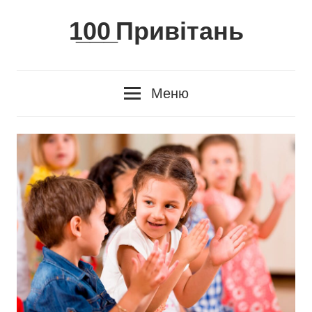
Skip
1̲0̲0̲ Привітань
to
content
Меню