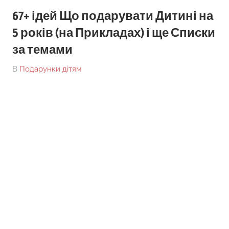
67+ ідей Що подарувати Дитині на
5 років (на Прикладах) і ще Списки
за темами
On
By
В
Подарунки дітям
tarick