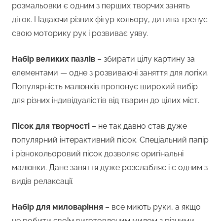
розмальовки є одним з перших творчих занять
діток. Надаючи різних фігур кольору, дитина тренує
свою моторику рук і розвиває уяву.
Набір великих пазлів
– збирати цілу картину за
елементами — одне з розвиваючі заняття для логіки.
Популярність малюнків пропонує широкий вибір
для різних індивідуалістів від тварин до цілих міст.
Пісок для творчості
– не так давно став дуже
популярний інтерактивний пісок. Спеціальний папір
і різнокольоровий пісок дозволяє оригінальні
малюнки. Дане заняття дуже розслабляє і є одним з
видів релаксації.
Набір для миловаріння
– все миють руки, а якщо
це робити своїм виготовленим милом з різними