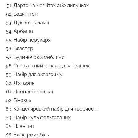
Дартс на магнітах або липучках
Бадмінтон
Лук зі стрілами
Арбалет
Набір перукаря
Бластер
Будиночок з меблями
Спеціальний рюкзак для іграшок
Набір для аквагриму
Ліхтарик
Неонові палички
Бінокль
Канцелярський набір для творчості
Набір куль фольгованих
Планшет
Електромобіль