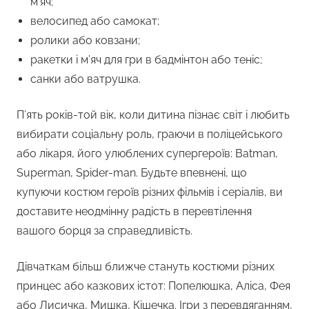
м’яч;
велосипед або самокат;
ролики або ковзани;
ракетки і м’яч для гри в бадмінтон або теніс;
санки або ватрушка.
П’ять років-той вік, коли дитина пізнає світ і любить
вибирати соціальну роль, граючи в поліцейського
або лікаря, його улюблених супергероїв: Batman,
Superman, Spider-man. Будьте впевнені, що
купуючи костюм героїв різних фільмів і серіалів, ви
доставите неодмінну радість в перевтілення
вашого борця за справедливість.
Дівчаткам більш ближче стануть костюми різних
принцес або казкових істот: Попелюшка, Аліса, Фея
або Лисичка, Мишка, Кішечка. Ігри з перевдяганням,