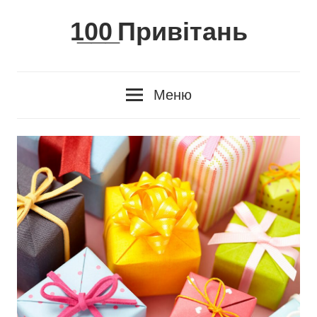
Skip
1̲0̲0̲ Привітань
to
content
Меню