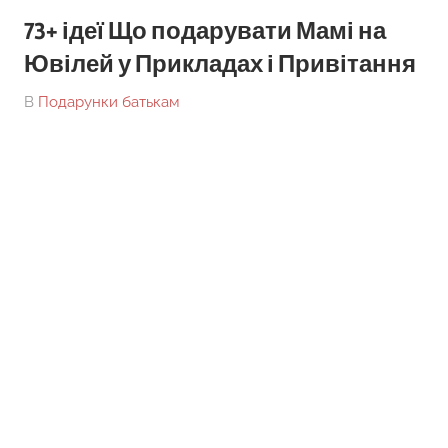
73+ ідеї Що подарувати Мамі на
Ювілей у Прикладах і Привітання
On
By
В
Подарунки батькам
tarick