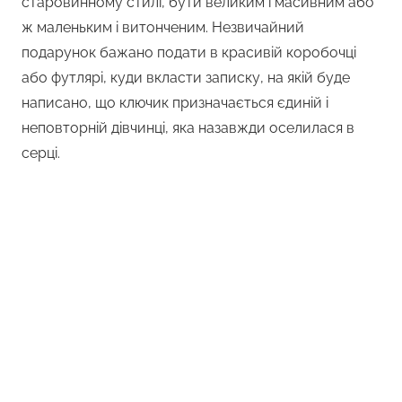
старовинному стилі, бути великим і масивним або
ж маленьким і витонченим. Незвичайний
подарунок бажано подати в красивій коробочці
або футлярі, куди вкласти записку, на якій буде
написано, що ключик призначається єдиній і
неповторній дівчинці, яка назавжди оселилася в
серці.