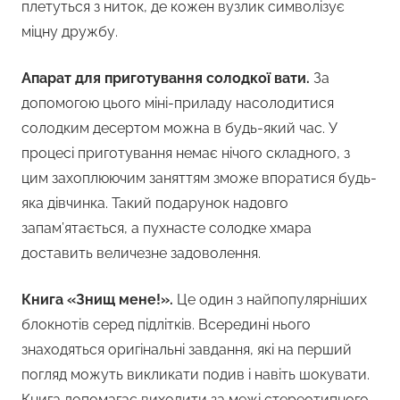
плетуться з ниток, де кожен вузлик символізує
міцну дружбу.
Апарат для приготування солодкої вати.
За
допомогою цього міні-приладу насолодитися
солодким десертом можна в будь-який час. У
процесі приготування немає нічого складного, з
цим захоплюючим заняттям зможе впоратися будь-
яка дівчинка. Такий подарунок надовго
запам’ятається, а пухнасте солодке хмара
доставить величезне задоволення.
Книга «Знищ мене!».
Це один з найпопулярніших
блокнотів серед підлітків. Всередині нього
знаходяться оригінальні завдання, які на перший
погляд можуть викликати подив і навіть шокувати.
Книга допомагає виходити за межі стереотипного