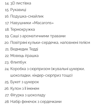
3D листівка
Рукавиці
Подушка-смайлик
Навушники «Macarons»
Термокружка
Саші з ароматичними травами
Повітряні кульки-сердечка, наповнені гелієм
Ведмедик Тедді
Мовець іграшка
Флипбук
Коробка з сюрпризом (жувальні цукерки,
шоколадки, кіндер-сюрприз тощо)
Букет з цукерок
Кулон з її іменем
Фігурка з шоколаду
Набір фенечок з сердечками