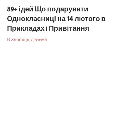
89+ ідей Що подарувати
Однокласниці на 14 лютого в
Прикладах і Привітання
On
By
В
Хлопець, дівчина
tarick