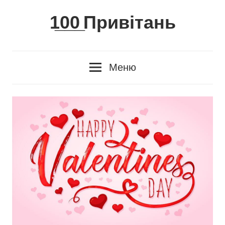
Skip
1̲0̲0̲ Привітань
to
content
Меню