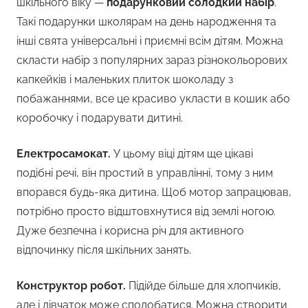
шкільного віку —
подарунковий солодкий набір
.
Такі подарунки школярам на день народження та
інші свята універсальні і приємні всім дітям. Можна
скласти набір з популярних зараз різнокольорових
капкейків і маленьких плиток шоколаду з
побажаннями, все це красиво укласти в кошик або
коробочку і подарувати дитині.
Електросамокат.
У цьому віці дітям ще цікаві
подібні речі, він простий в управлінні, тому з ним
впорався будь-яка дитина. Щоб мотор запрацював,
потрібно просто відштовхнутися від землі ногою.
Дуже безпечна і корисна річ для активного
відпочинку після шкільних занять.
Конструктор робот.
Підійде більше для хлопчиків,
але і дівчаток може сподобатися. Можна створити