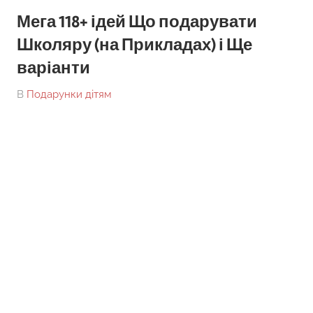
Мега 118+ ідей Що подарувати
Школяру (на Прикладах) і Ще
варіанти
On
By
В
Подарунки дітям
tarick