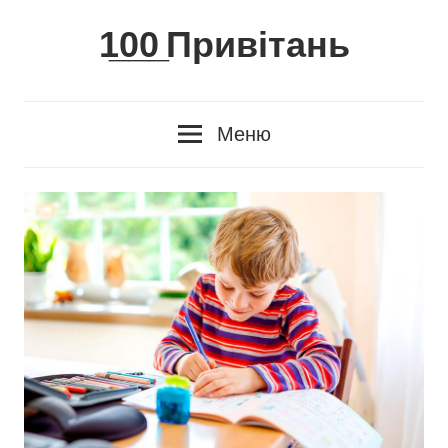
Skip
1̲0̲0̲ Привітань
to
content
Меню