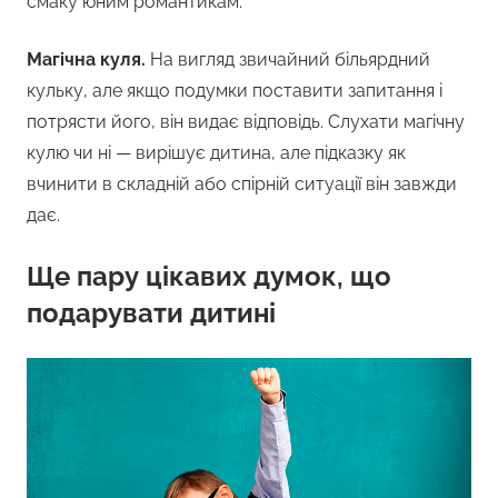
смаку юним романтикам.
Магічна куля.
На вигляд звичайний більярдний
кульку, але якщо подумки поставити запитання і
потрясти його, він видає відповідь. Слухати магічну
кулю чи ні — вирішує дитина, але підказку як
вчинити в складній або спірній ситуації він завжди
дає.
Ще пару цікавих думок, що
подарувати дитині