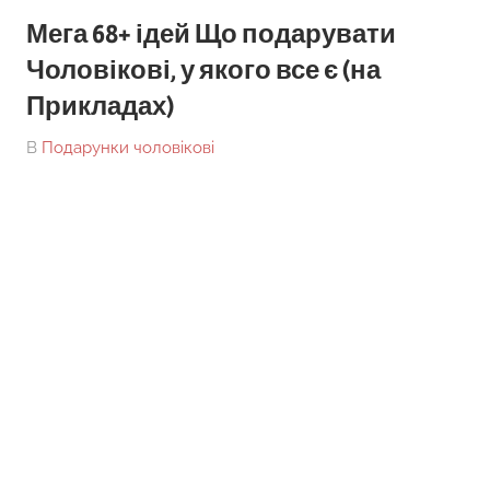
Мега 68+ ідей Що подарувати
Чоловікові, у якого все є (на
Прикладах)
On
By
В
Подарунки чоловікові
tarick