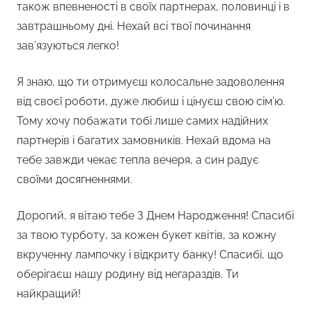
також впевненості в своїх партнерах, половинці і в
завтрашньому дні. Нехай всі твої починання
зав’язуються легко!
Я знаю, що ти отримуєш колосальне задоволення
від своєї роботи, дуже любиш і цінуєш свою сім’ю.
Тому хочу побажати тобі лише самих надійних
партнерів і багатих замовників. Нехай вдома на
тебе завжди чекає тепла вечеря, а син радує
своїми досягненнями.
Дорогий, я вітаю тебе З Днем Народження! Спасибі
за твою турботу, за кожен букет квітів, за кожну
вкрученну лампочку і відкриту банку! Спасибі, що
оберігаєш нашу родину від негараздів. Ти
найкращий!