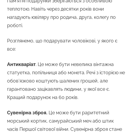
Пам’ятні подарунки зберігаються з особливою
теплотою. Навіть через десятки років вони
нагадують ювіляру про родича, друга, колегу по
роботі.
Розглянемо, що подарувати чоловікові, у якого є
все:
Антикваріат
. Це може бути невелика вінтажна
статуетка, попільниця або монета. Речі з історією не
обов’язково коштують шалених грошей, але
гарантовано зацікавлять людини, у якої все є.
Кращий подарунок на 60 років.
Сувенірна зброя.
Це може бути раритетний
морський кортик, самурайський меч або штик
часів Першої світової війни. Сувенірна зброя стане