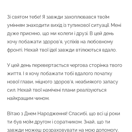
Зі святом тебе! Я завжди захоплювався твоїм
умінням знаходити вихід із тупикової ситуації. Мені
дуже приємно, що ми колеги і друзі. В цей день
хочу побажати здоров’я, успіхів на любовному
фронті. Нехай твої ідеї завжди втілюються вдало.
У цей день перевертається чергова сторінка твого
життя. І я хочу побажати тобі вдалого початку
нової глави, міцного здоров’я, неабиякого запасу
сил. Нехай твої намічені плани реалізуються
найкращим чином.
Вітаю з Днем Народження! Спасибі, що всі ці роки
ти був моїм другом і соратником. Знай, що ти
завжди можеш розраховувати на мою допомогу.