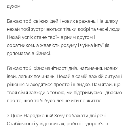
духом.
Бажаю тобі свіжих ідей і нових вражень. На шляху
нехай тобі зустрічаються тільки добрі та чесні люди.
Нехай успіх стане твоїм вірним другом і
соратником, а жвавість розуму і чуйна інтуїція
допомагає в бізнесі.
Бажаю тобі різноманітності днів, натхнення, нових
ідей, легких починань! Нехай в самій важкій ситуації
рішення знаходяться просто і швидко. Пам’ятай, що
твоя сім’я завжди з тобою, ми підтримуємо і дбаємо
про те, щоб тобі було легше йти по життю.
З Днем Народження! Хочу побажати дві речі.
Стабільності у відносинах, роботі і здоров’я, а