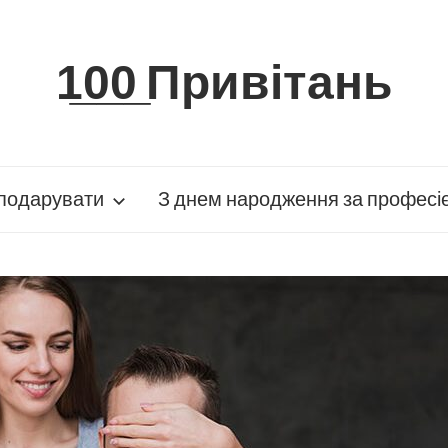
1̲0̲0̲ Привітань
подарувати
З днем народження за професі