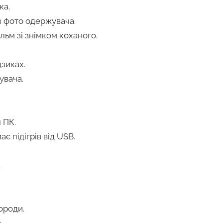
ка.
з фото одержувача.
ьм зі знімком коханого.
дзиках.
увача.
 ПК.
ає підігрів від USB.
.
ороди.
.