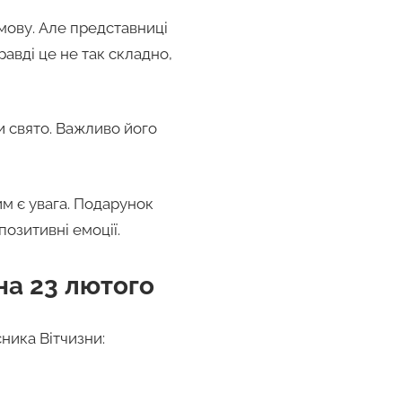
омову. Але представниці
авді це не так складно,
ти свято. Важливо його
м є увага. Подарунок
позитивні емоції.
на 23 лютого
ника Вітчизни: