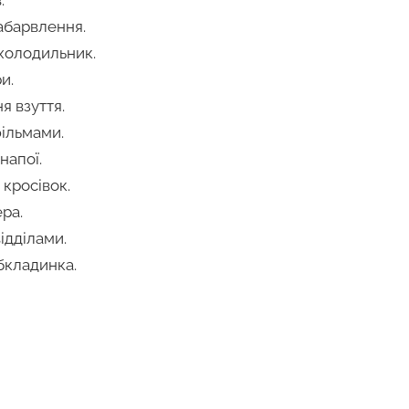
абарвлення.
холодильник.
и.
я взуття.
ільмами.
напої.
 кросівок.
ра.
відділами.
бкладинка.