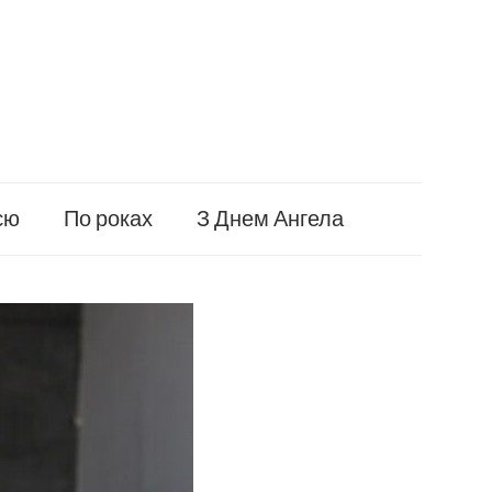
єю
По роках
З Днем Ангела