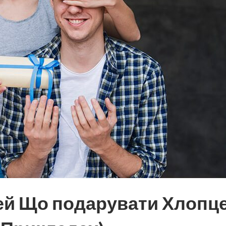
дей Що подарувати Хлопце