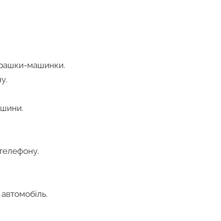
грашки-машинки.
у.
ашини.
 телефону.
 автомобіль.