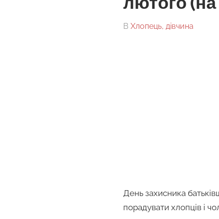
лютого (на
On
By
В
Хлопець, дівчина
tarick
День захисника батьків
порадувати хлопців і чол