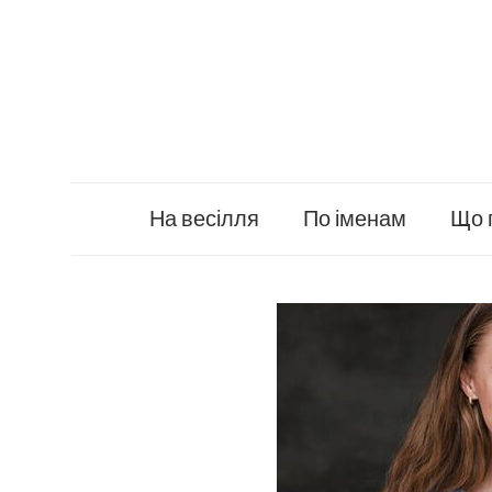
Skip
to
content
На весілля
По іменам
Що 