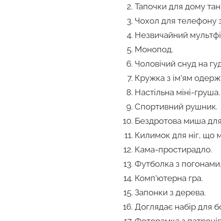
Тапочки для дому тан
Чохол для телефону 
Незвичайний мультфіл
Монопод.
Чоловічий снуд на гу
Кружка з ім’ям одерж
Настільна міні-груша.
Спортивний рушник.
Бездротова миша для
Килимок для ніг, що м
Кама-простирадло.
Футболка з погонами
Комп’ютерна гра.
Запонки з дерева.
Доглядає набір для б
Фоторамка з патронів