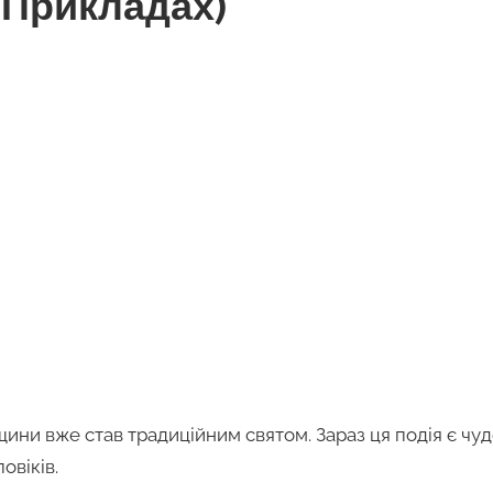
 Прикладах)
щини вже став традиційним святом. Зараз ця подія є ч
овіків.