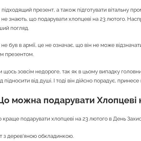
и підходящий презент, а також підготувати вітальну пр
 не знають, що подарувати хлопцеві на 23 лютого. Наспр
ший погляд.
не був в армії, це не означає, що він не може відзнача
им презентом.
 щось зовсім недороге, так як в цьому випадку головни
 підносити від душі. І тоді він дійсно порадує, принесе 
 Що можна подарувати Хлопцеві 
о краще подарувати хлопцеві на 23 лютого в День Захис
т з дерев’яною обкладинкою.