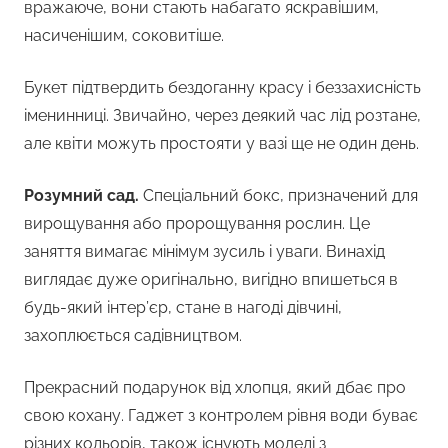
вражаюче, вони стають набагато яскравішим,
насиченішим, соковитіше.
Букет підтвердить бездоганну красу і беззахисність
іменинниці. Звичайно, через деякий час лід розтане,
але квіти можуть простояти у вазі ще не один день.
Розумний сад.
Спеціальний бокс, призначений для
вирощування або пророщування рослин. Це
заняття вимагає мінімум зусиль і уваги. Винахід
виглядає дуже оригінально, вигідно впишеться в
будь-який інтер’єр, стане в нагоді дівчині,
захоплюється садівництвом.
Прекрасний подарунок від хлопця, який дбає про
свою кохану. Гаджет з контролем рівня води буває
різних кольорів, також існують моделі з