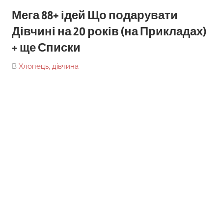
Мега 88+ ідей Що подарувати
Дівчині на 20 років (на Прикладах)
+ ще Списки
On
By
В
Хлопець, дівчина
tarick