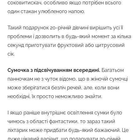
соковитискач, особливо якщо потрібен всього
один стакан улюбленого напою.
Такий подарунок 20-річній дівчині вирішить усі її
проблеми і дозволить в будь-який момент за кілька
секунд приготувати фруктовий або цитрусовий
сік.
Сумочка з підсвічуванням всередині.
Багатьом
панночкам не з чуток відомо, що в жіночій сумочці
може зберігатися безліч речей, але, коли вони
необхідні, їх просто неможливо знайти.
І якщо раніше внутрішнє освітлення сумки було
чимось з області фантастики, то зараз такий
ліхтарик може придбати будь-який бажаючий. Це
дуже цікавий варіант, що подарувати 20-річній