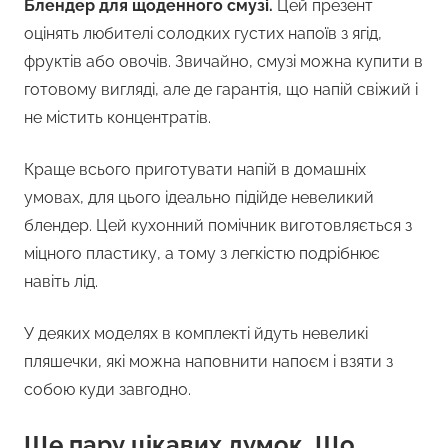
Блендер для щоденного смузі.
Цей презент
оцінять любителі солодких густих напоїв з ягід,
фруктів або овочів. Звичайно, смузі можна купити в
готовому вигляді, але де гарантія, що напій свіжий і
не містить концентратів.
Краще всього приготувати напій в домашніх
умовах, для цього ідеально підійде невеликий
блендер. Цей кухонний помічник виготовляється з
міцного пластику, а тому з легкістю подрібнює
навіть лід.
У деяких моделях в комплекті йдуть невеликі
пляшечки, які можна наповнити напоєм і взяти з
собою куди завгодно.
Ще пару цікавих думок, Що