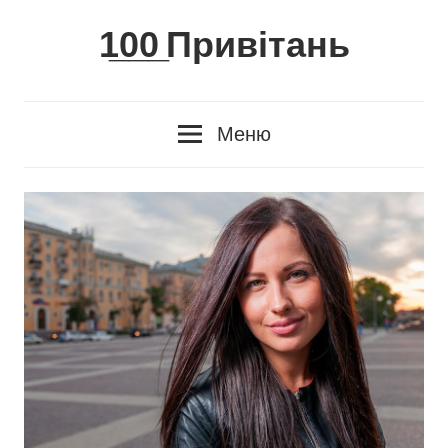
Skip
1̲0̲0̲ Привітань
to
content
Меню