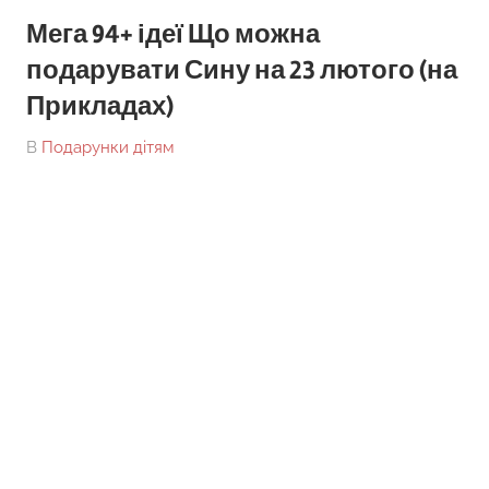
Мега 94+ ідеї Що можна
подарувати Сину на 23 лютого (на
Прикладах)
On
By
В
Подарунки дітям
tarick