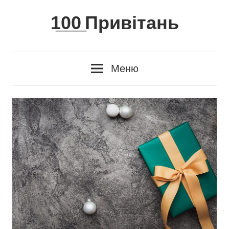
Skip
1̲0̲0̲ Привітань
to
content
Меню