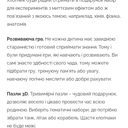
Хлопчик буде радий отримати в подарунок набір
для експериментів з миттєвим ефектом або ж
пов’язаний з якоюсь темою, наприклад, хімія, фізика,
анатомія.
Розвиваюча гра.
Не кожна дитина має завидною
старанністю і готовий сприймати знання. Тому і
були придумані ігри, які навчають і розвивають. Ви
самі знаєте здібності свого чада, тому можете
підібрати гру, тренуючу пам’ять або увагу,
навчаючу логічно мислити або добре рахувати.
Пазли 3D.
Тривимірні пазли – чудовий подарунок,
дозволяє весело і цікаво провести час всією
родиною. Виберіть тематичні набори, де потрібно
зібрати танк, літак або корабель. Щастя хлопчаки
не буде межі.