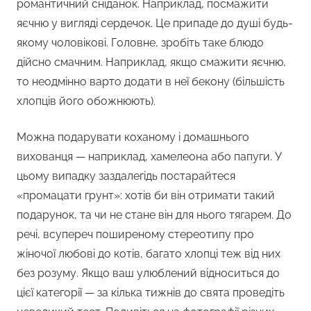
романтичний сніданок. Наприклад, посмажити
яєчню у вигляді сердечок. Це припаде до душі будь-
якому чоловікові. Головне, зробіть таке блюдо
дійсно смачним. Наприклад, якщо смажити яєчню,
то неодмінно варто додати в неї бекону (більшість
хлопців його обожнюють).
Можна подарувати коханому і домашнього
вихованця — наприклад, хамелеона або папуги. У
цьому випадку заздалегідь постарайтеся
«промацати грунт»: хотів би він отримати такий
подарунок, та чи не стане він для нього тягарем. До
речі, всупереч поширеному стереотипу про
жіночої любові до котів, багато хлопці теж від них
без розуму. Якщо ваш улюблений відноситься до
цієї категорії — за кілька тижнів до свята проведіть