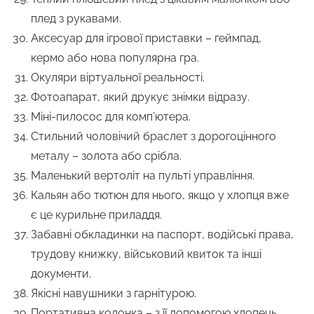
плед з рукавами.
Аксесуар для ігрової приставки – геймпад,
кермо або нова популярна гра.
Окуляри віртуальної реальності.
Фотоапарат, який друкує знімки відразу.
Міні-пилосос для комп’ютера.
Стильний чоловічий браслет з дорогоцінного
металу – золота або срібла.
Маленький вертоліт на пульті управління.
Кальян або тютюн для нього, якщо у хлопця вже
є це курильне приладдя.
Забавні обкладинки на паспорт, водійські права,
трудову книжку, військовий квиток та інші
документи.
Якісні навушники з гарнітурою.
Портативна колонка – з її допомогою хлопець