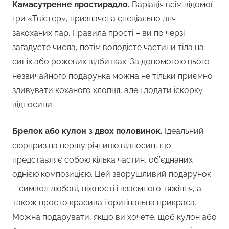
Камасутренне простирадло.
Варіація всім відомої
гри «Твістер», призначена спеціально для
закоханих пар. Правила прості – ви по черзі
загадуєте числа, потім володієте частини тіла на
синіх або рожевих відбитках. За допомогою цього
незвичайного подарунка можна не тільки приємно
здивувати коханого хлопця, але і додати іскорку
відносини.
Брелок або кулон з двох половинок.
Ідеальний
сюрприз на першу річницю відносин, що
представляє собою кілька частин, об’єднаних
однією композицією. Цей зворушливий подарунок
– символ любові, ніжності і взаємного тяжіння, а
також просто красива і оригінальна прикраса.
Можна подарувати, якщо ви хочете, щоб кулон або