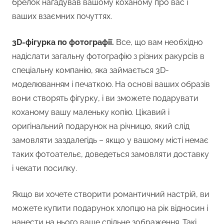
брелок нагадував вашому коханому про вас і
ваших взаємних почуттях.
3
D
-фігурка по фотографії.
Все, що вам необхідно
надіслати загальну фотографію з різних ракурсів в
спеціальну компанію, яка займається 3D-
моделюванням і печаткою. На основі ваших образів
вони створять фігурку, і ви зможете подарувати
коханому вашу маленьку копію. Цікавий і
оригінальний подарунок на річницю, який слід
замовляти заздалегідь – якщо у вашому місті немає
таких фотоательє, доведеться замовляти доставку
і чекати посилку.
Якщо ви хочете створити романтичний настрій, ви
можете купити подарунок хлопцю на рік відносин і
нанести на нього ваше спільне зображення. Такі