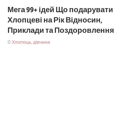
Мега 99+ ідей Що подарувати
Хлопцеві на Рік Відносин,
Приклади та Поздоровлення
On
By
В
Хлопець, дівчина
tarick