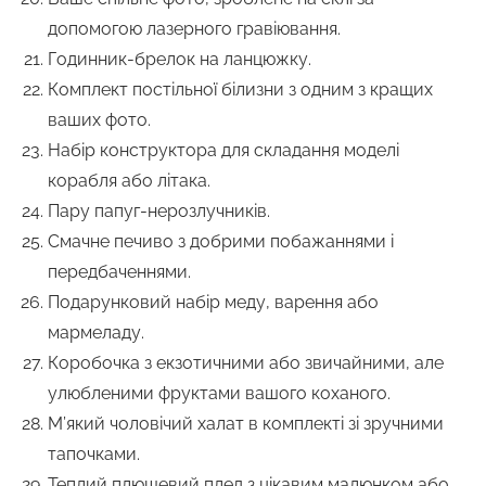
допомогою лазерного гравіювання.
Годинник-брелок на ланцюжку.
Комплект постільної білизни з одним з кращих
ваших фото.
Набір конструктора для складання моделі
корабля або літака.
Пару папуг-нерозлучників.
Смачне печиво з добрими побажаннями і
передбаченнями.
Подарунковий набір меду, варення або
мармеладу.
Коробочка з екзотичними або звичайними, але
улюбленими фруктами вашого коханого.
М’який чоловічий халат в комплекті зі зручними
тапочками.
Теплий плюшевий плед з цікавим малюнком або