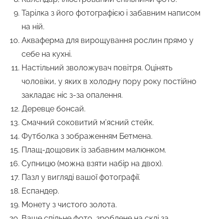
Тарілка з його фотографією і забавним написом
на ній.
Акваферма для вирощування рослин прямо у
себе на кухні.
Настільний зволожувач повітря. Оцінять
чоловіки, у яких в холодну пору року постійно
закладає ніс з-за опалення.
Деревце бонсай.
Смачний соковитий м’ясний стейк.
Футболка з зображенням Бетмена.
Плащ-дощовик із забавним малюнком.
Супницю (можна взяти набір на двох).
Пазл у вигляді вашої фотографії.
Еспандер.
Монету з чистого золота.
Ваше спільне фото, зроблене на склі за