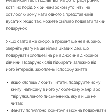
невеликий тест. Подивіться на фотографії різних
котячих порід. Як би ненароком уточніть, не
хотілося б йому мати одного з представників
вусатих. Якщо так, можете сміливо подавати такий
подарунок.
Якщо свято вже скоро, а презент ще не вибрано,
зверніть увагу на ще кілька цікавих ідей, що
подарувати хлопцеві на рік відносин від коханої
дівчини. Подарунок слід підбирати залежно від
його інтересів, захоплень і способу життя:
якщо хлопець любить читати, подаруйте йому
книгу, написану в його улюбленому жанрі або
твір улюбленого письменника, яку він ще не
читав;
фанату популярної рок-групи можна подарувати