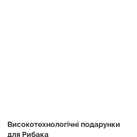
Високотехнологічні подарунки
для Рибака