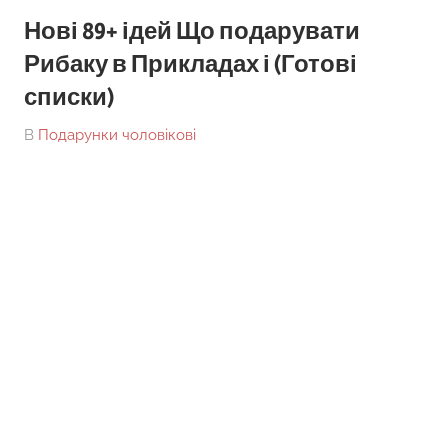
Нові 89+ ідей Що подарувати
Рибаку в Прикладах і (Готові
списки)
On
By
В
Подарунки чоловікові
tarick