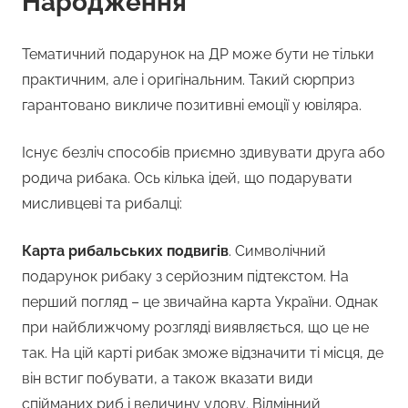
Народження
Тематичний подарунок на ДР може бути не тільки
практичним, але і оригінальним. Такий сюрприз
гарантовано викличе позитивні емоції у ювіляра.
Існує безліч способів приємно здивувати друга або
родича рибака. Ось кілька ідей, що подарувати
мисливцеві та рибалці:
Карта рибальських подвигів
. Символічний
подарунок рибаку з серйозним підтекстом. На
перший погляд – це звичайна карта України. Однак
при найближчому розгляді виявляється, що це не
так. На цій карті рибак зможе відзначити ті місця, де
він встиг побувати, а також вказати види
спійманих риб і величину улову. Відмінний