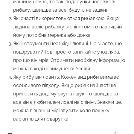
машини немає, то такі подарунки чоловікові
рибаку, швидше за все, будуть не задіяні.
Які снасті використовуються рибалкою. Якщо
людина воліє рибалку зі спінінгом, то навряд чи
йому потрібна мережа або донка.
Які інструменти необхідні людині. Не знаєте, що
подарувати? Тоді просто запитайте у ювіляра,
про що він мріє. Отримати необхідну інформацію
можна в ході невимушеної бесіди.
Яку рибу він ловить. Кожен вид риби вимагає
особливого підходу. Якщо рибак найчастіше
приносить додому окунів і щук, то швидше за
все він є любителем ловлі на спінінг. Знаючи це,
можна в значній мірі звузити коло пошуку
варіантів для подарунка.