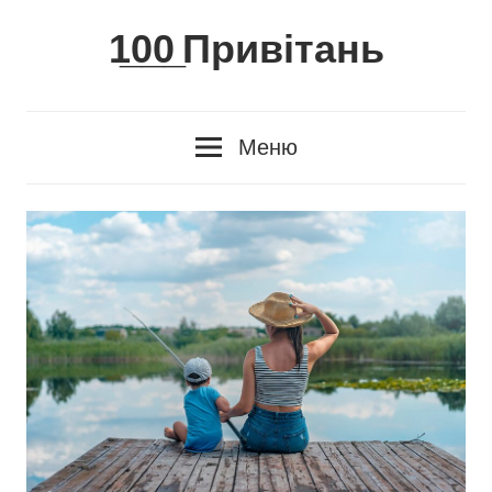
Skip
1̲0̲0̲ Привітань
to
content
Меню