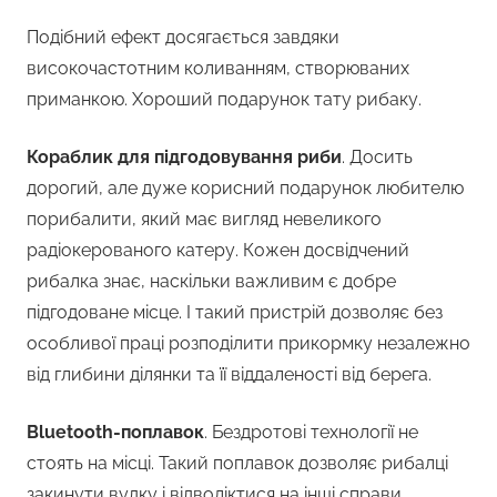
Подібний ефект досягається завдяки
високочастотним коливанням, створюваних
приманкою. Хороший подарунок тату рибаку.
Кораблик для підгодовування риби
. Досить
дорогий, але дуже корисний подарунок любителю
порибалити, який має вигляд невеликого
радіокерованого катеру. Кожен досвідчений
рибалка знає, наскільки важливим є добре
підгодоване місце. І такий пристрій дозволяє без
особливої праці розподілити прикормку незалежно
від глибини ділянки та її віддаленості від берега.
Bluetooth-поплавок
. Бездротові технології не
стоять на місці. Такий поплавок дозволяє рибалці
закинути вудку і відволіктися на інші справи.