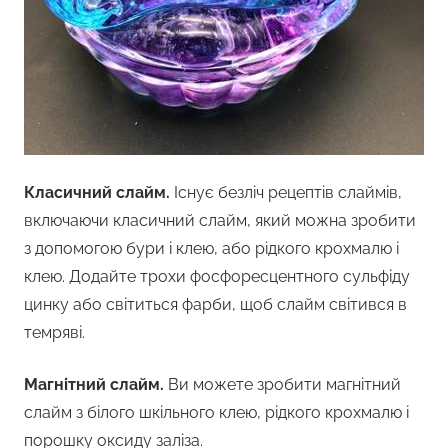
Класичний слайм.
Існує безліч рецептів слаймів,
включаючи класичний слайм, який можна зробити
з допомогою бури і клею, або рідкого крохмалю і
клею. Додайте трохи фосфоресцентного сульфіду
цинку або світиться фарби, щоб слайм світився в
темряві.
Магнітний слайм.
Ви можете зробити магнітний
слайм з білого шкільного клею, рідкого крохмалю і
порошку оксиду заліза.