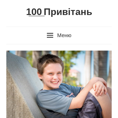
Skip
1̲0̲0̲ Привітань
to
content
Меню