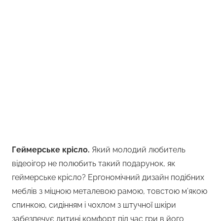
Геймерське крісло.
Який молодий любитель
відеоігор не полюбить такий подарунок, як
геймерське крісло? Ергономічний дизайн подібних
меблів з міцною металевою рамою, товстою м’якою
спинкою, сидінням і чохлом з штучної шкіри
забезпечує дитині комфорт під час гри в його