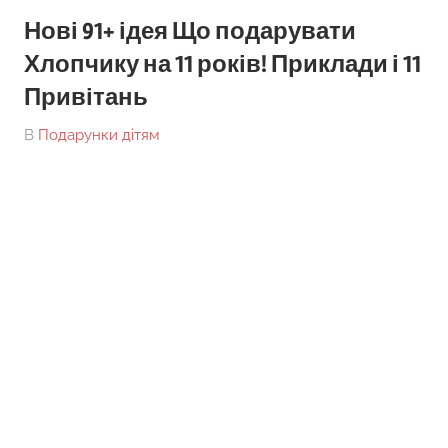
Нові 91+ ідея Що подарувати
Хлопчику на 11 років! Приклади і 11
Привітань
On
By
В
Подарунки дітям
tarick