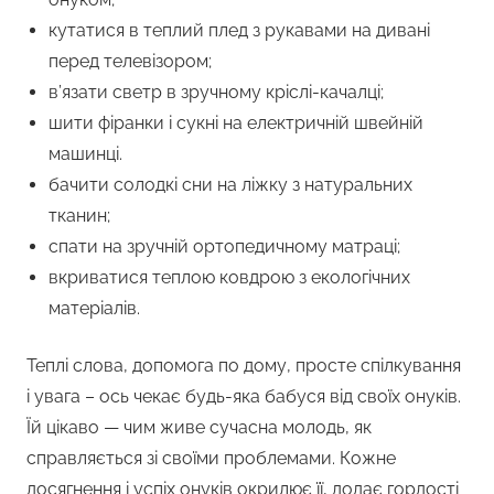
кутатися в теплий плед з рукавами на дивані
перед телевізором;
в’язати светр в зручному кріслі-качалці;
шити фіранки і сукні на електричній швейній
машинці.
бачити солодкі сни на ліжку з натуральних
тканин;
спати на зручній ортопедичному матраці;
вкриватися теплою ковдрою з екологічних
матеріалів.
Теплі слова, допомога по дому, просте спілкування
і увага – ось чекає будь-яка бабуся від своїх онуків.
Їй цікаво — чим живе сучасна молодь, як
справляється зі своїми проблемами. Кожне
досягнення і успіх онуків окрилює її, додає гордості