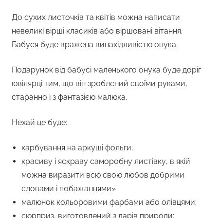
До сухих листочків та квітів можна написати
невеликі вірші класиків або віршовані вітання.
Бабуся буде вражена винахідливістю онука.
Подарунок від бабусі маленького онука буде доріг
ювілярці тим, що він зроблений своїми руками,
старанно і з фантазією малюка.
Нехай це буде:
карбування на аркуші фольги;
красиву і яскраву саморобну листівку, в якій
можна виразити всю свою любов добрими
словами і побажаннями»
малюнок кольоровими фарбами або олівцями;
сюрприз, виготовлений з дарів природи;