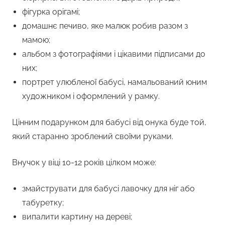
фігурка орігамі;
домашнє печиво, яке малюк робив разом з
мамою;
альбом з фотографіями і цікавими підписами до
них;
портрет улюбленої бабусі, намальований юним
художником і оформлений у рамку.
Цінним подарунком для бабусі від онука буде той,
який старанно зроблений своїми руками.
Внучок у віці 10-12 років цілком може:
змайструвати для бабусі лавочку для ніг або
табуретку;
випалити картину на дереві;