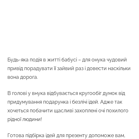
Будь-яка подія в житті бабусі – для онука чудовий
привід порадувати її зайвий раз і довести наскільки
вона дорога.
В голові у внука відбувається кругообіг думок від
придумування подарунка і безлічі ідей. Адже так
хочеться побачити щасливі захоплені очі похилого
рідної людини!
Готова підбірка ідей для презенту допоможе вам,