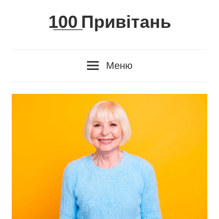
Skip
1̲0̲0̲ Привітань
to
content
Меню