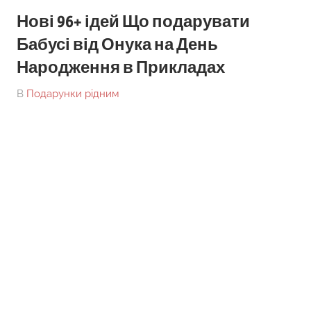
Нові 96+ ідей Що подарувати
Бабусі від Онука на День
Народження в Прикладах
On
By
В
Подарунки рідним
tarick